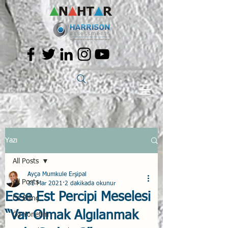
Yazı
All Posts
Ayça Mumkule Erşipal
All Posts
31 Mar 2021
2 dakikada okunur
Esse Est Percipi Meselesi
Öz Bilinç
“Var Olmak Algılanmak
Öz Yönetim