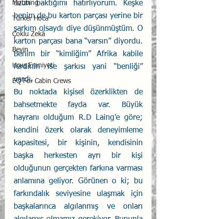
Mobbing
uzun baktığımı hatırlıyorum. Keşke 
benim de bu karton parçası yerine bir 
Türker Hoca
şarkım olsaydı diye düşünmüştüm. O 
Çoklu Zekâ
karton parçası bana “varsın” diyordu. 
Beyin
Benim bir “kimliğim” Afrika kabile 
Uçuş Emniyeti
ferdinin ise şarkısı yani “benliği” 
vardı.
EQ For Cabin Crews
Bu noktada kişisel özerklikten de 
bahsetmekte fayda var. Büyük 
hayranı olduğum R.D Laing’e göre; 
kendini özerk olarak deneyimleme 
kapasitesi, bir kişinin, kendisinin 
başka herkesten ayrı bir kişi 
olduğunun gerçekten farkına varması 
anlamına geliyor. Görünen o ki; bu 
farkındalık seviyesine ulaşmak için 
başkalarınca algılanmış ve onları 