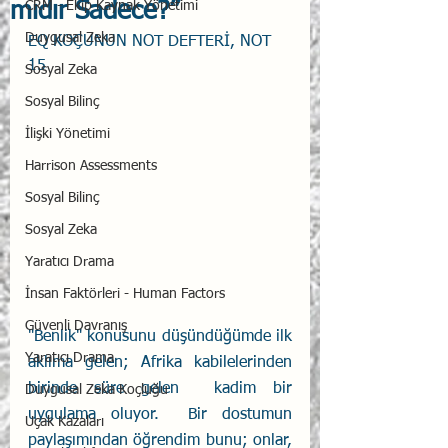
mıdır Sadece?”
CRM - Ekip Kaynak Yönetimi
Duygusal Zeka
EQ KOÇUNUN NOT DEFTERİ, NOT 
15
Sosyal Zeka
Sosyal Bilinç
İlişki Yönetimi
Harrison Assessments
Sosyal Bilinç
Sosyal Zeka
Yaratıcı Drama
İnsan Faktörleri - Human Factors
Güvenli Davranış
"Benlik" konusunu düşündüğümde ilk 
Yaratıcı Drama
aklıma gelen; Afrika kabilelerinden 
birinde süre gelen  kadim bir 
Duygusal Zeka Koçluğu
uygulama oluyor.  Bir dostumun 
Uçak Kazaları
paylaşımından öğrendim bunu; onlar, 