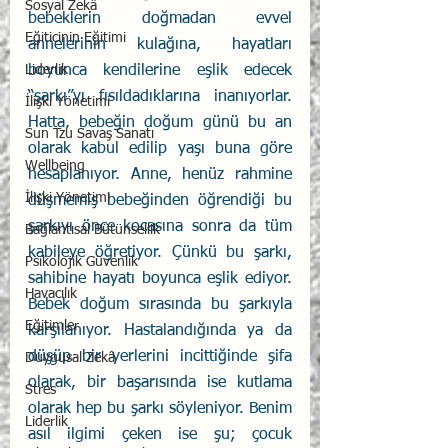
Sosyal Zekâ
bebeklerin doğmadan evvel 
Eğiticinin Eğitimi
annelerinin kulağına, hayatları 
Liderlik
boyunca kendilerine eşlik edecek 
“şarkı”yı fısıldadıklarına inanıyorlar. 
İlişki Yönetimi
Hatta, bebeğin doğum günü bu an 
Sun Tzu Savaş Sanatı
olarak kabul edilip yaşı buna göre 
Wellbeing
hesaplanıyor. Anne, henüz rahmine 
İlişki Yönetimi
düşmemiş bebeğinden öğrendiği bu 
şarkıyı önce kocasına sonra da tüm 
Bağlantısal Bütünsellik
kabileye öğretiyor. Çünkü bu şarkı, 
Psikolojik Güvenlik
sahibine hayatı boyunca eşlik ediyor. 
Havacılık
Bebek doğum sırasında bu şarkıyla 
Eğitimler
karşılanıyor. Hastalandığında ya da 
düşüp bir yerlerini incittiğinde şifa 
Duygusal Zekâ
olarak, bir başarısında ise kutlama 
Stres
olarak hep bu şarkı söyleniyor. Benim 
Liderlik
asıl ilgimi çeken ise şu; çocuk 