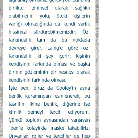
algılamış olmamız gerekiyor. Bununla 
birlikte, zihinsel olarak sağlıklı 
olabilmenin yolu, öteki kişilerin 
varlığı olmadığında da kendi varlık 
hissimizi sürdürebilmemizdir. Öz-
farkındalık tam da bu noktada 
devreye girer. Laing’e göre öz-
farkındalık iki şey içerir; kişinin 
kendisinin farkında olması ve başka 
birinin gözleminin bir nesnesi olarak 
kendisinin farkında olması.
İşte ben, biraz da Cooley’in ayna 
benlik kuramından esinlenerek, bu 
tasnifin ilkine benlik, diğerine ise 
kimlik demeyi tercih ediyorum. 
Çünkü toplum aynasından yansıyan 
“ben”e kolaylıkla maske takabiliriz. 
Unvanlar, roller ve tercihler de hep 