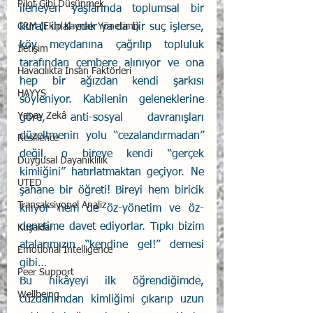
Pilot Gibi Düşünmek
ilerleyen yaşlarında toplumsal bir 
CRM (Ekip Kaynak Yönetimi)
kuralı ihlal eder ya da bir suç işlerse, 
köy meydanına çağrılıp topluluk 
İletişim
tarafından çembere alınıyor ve ona 
Havacılıkta İnsan Faktörleri
hep bir ağızdan kendi şarkısı 
HAYYS
söyleniyor. Kabilenin geleneklerine 
Yapay Zekâ
göre, anti-sosyal davranışları 
düzeltmenin yolu “cezalandırmadan” 
Resilience
değil, o bireye kendi “gerçek 
Duygusal Dayanıklılık
kimliğini” hatırlatmaktan geçiyor. Ne 
UTED
şahane bir öğreti! Bireyi hem biricik 
Transaksiyonel Analiz
kılıyor hem de öz-yönetim ve öz-
denetime davet ediyorlar. Tıpkı bizim 
Kuşaklar
atalarımızın “kendine gel!” demesi 
Emotional Intelligence
gibi…
Peer Support
Bu hikâyeyi ilk öğrendiğimde, 
Wellbeing
cüzdanımdan kimliğimi çıkarıp uzun 