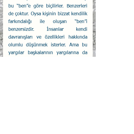
bu “ben”e göre biçilirler. Benzerleri 
de çoktur. Oysa kişinin bizzat kendilik 
farkındalığı ile oluşan “ben”i 
benzersizdir. İnsanlar kendi 
davranışları ve özellikleri hakkında 
olumlu düşünmek isterler. Ama bu 
yargılar başkalarının yargılarına da 
sıkı sıkıya bağlıdır. Hâl böyle olunca 
öz-değer ve öz-saygımızı kolayca 
“kimliğimizle” ilişkilendirir aynı 
kolaylıkla da kaybederiz. Böyle 
zamanlarda atalarımızın sözünü 
dinleyip “kendimize gelmeliyiz”. 
Kimliğimizi oluşturan unvan, etiket ve 
rollerin daima alternatifi varken 
benliğimizin yoktur. Kendini bir kez 
bulmuş olan kişinin de artık 