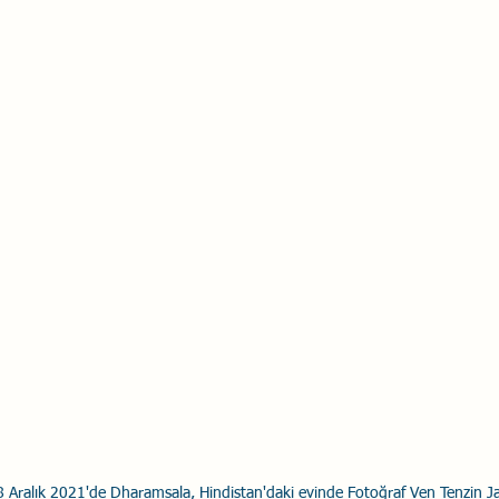
Savaş Sanatı
Wellbeing
İlişki Yönetimi
Bağla
acılık
Eğitimler
Duygusal Zekâ
Stres
Li
8 Aralık 2021'de Dharamsala, Hindistan'daki evinde Fotoğraf Ven Tenzin 