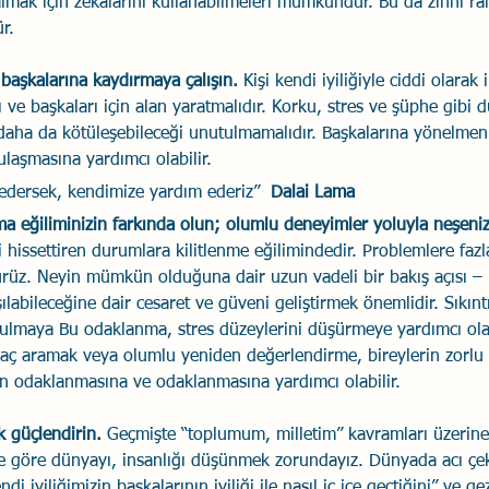
almak için zekalarını kullanabilmeleri mümkündür. Bu da zihni r
r.
başkalarına kaydırmaya çalışın. 
Kişi kendi iyiliğiyle ciddi olarak 
 ve başkaları için alan yaratmalıdır. Korku, stres ve şüphe gibi d
aha da kötüleşebileceği unutulmamalıdır. Başkalarına yönelmeni
laşmasına yardımcı olabilir. 
edersek, kendimize yardım ederiz”  
Dalai Lama
ma eğiliminizin farkında olun; olumlu deneyimler yoluyla neşenizi
ci hissettiren durumlara kilitlenme eğilimindedir. Problemlere faz
rüz. Neyin mümkün olduğuna dair uzun vadeli bir bakış açısı – 
şılabileceğine dair cesaret ve güveni geliştirmek önemlidir. Sıkınt
lmaya Bu odaklanma, stres düzeylerini düşürmeye yardımcı olabi
aç aramak veya olumlu yeniden değerlendirme, bireylerin zorlu
n odaklanmasına ve odaklanmasına yardımcı olabilir.
k güçlendirin. 
Geçmişte “toplumum, milletim” kavramları üzerine
ğe göre dünyayı, insanlığı düşünmek zorundayız. Dünyada acı çe
 iyiliğimizin başkalarının iyiliği ile nasıl iç içe geçtiğini” ve ge