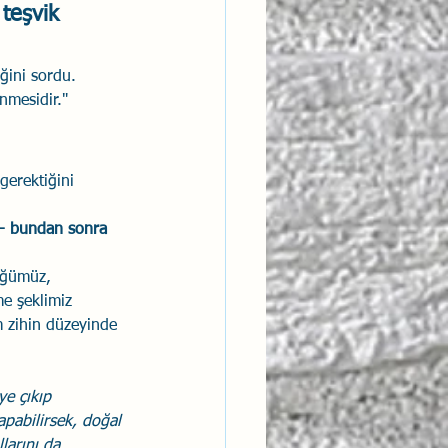
 teşvik 
eğini sordu.
nmesidir."
gerektiğini 
er- bundan sonra 
üğümüz, 
e şeklimiz 
im zihin düzeyinde 
ye çıkıp 
pabilirsek, doğal 
larını da 