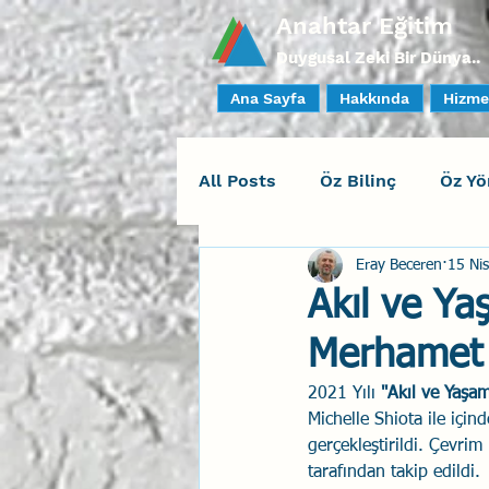
Anahtar Eğitim
Duygusal Zeki Bir Dünya..
Ana Sayfa
Hakkında
Hizme
All Posts
Öz Bilinç
Öz Yö
Eray Beceren
15 Ni
Sosyal Bilinç
İlişki Yöne
Akıl ve Ya
Merhamet
Yaratıcı Drama
İnsan Fa
2021 Yılı 
"Akıl ve Yaşa
Michelle Shiota ile içi
Duygusal Zeka Koçluğu
gerçekleştirildi. Çevrim
tarafından takip edildi.