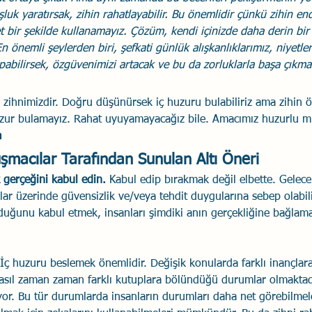
uk yaratırsak, zihin rahatlayabilir. Bu önemlidir çünkü zihin end
 bir şekilde kullanamayız. Çözüm, kendi içinizde daha derin bir
n önemli şeylerden biri, şefkati günlük alışkanlıklarımız, niyetle
abilirsek, özgüvenimizi artacak ve bu da zorluklarla başa çıkm
 zihnimizdir. Doğru düşünürsek iç huzuru bulabiliriz ama zihin ö
uzur bulamayız. Rahat uyuyamayacağız bile. Amacımız huzurlu mu
a
macılar Tarafından Sunulan Altı Öneri
k gerçeğini kabul edin. 
Kabul edip bırakmak değil elbette. Gelecekl
anlar üzerinde güvensizlik ve/veya tehdit duygularına sebep olabil
duğunu kabul etmek, insanları şimdiki anın gerçekliğine bağlam
İç huzuru beslemek önemlidir. Değişik konularda farklı inançlara
ıl zaman zaman farklı kutuplara bölündüğü durumlar olmaktadı
yor. Bu tür durumlarda insanların durumları daha net görebilme