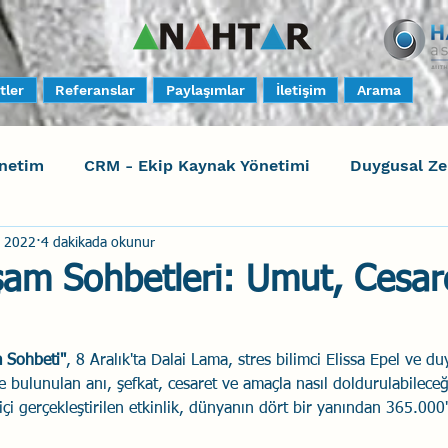
tler
Referanslar
Paylaşımlar
İletişim
Arama
netim
CRM - Ekip Kaynak Yönetimi
Duygusal Z
s 2022
4 dakikada okunur
timi
Harrison Assessments
Sosyal Bilinç
S
şam Sohbetleri: Umut, Cesar
ktörleri - Human Factors
Güvenli Davranış
Yara
m Sohbeti"
, 8 Aralık'ta Dalai Lama, stres bilimci Elissa Epel ve du
nde bulunulan anı, şefkat, cesaret ve amaçla nasıl doldurulabilec
Uçak Kazaları
Sosyal Zekâ
Eğiticinin Eğitimi
 içi gerçekleştirilen etkinlik, dünyanın dört bir yanından 365.000'