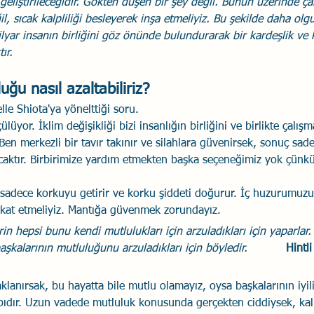
 geliştirileceğidir. Gökten düşen bir şey değil. Bunun üzerinde ça
l, sıcak kalpliliği besleyerek inşa etmeliyiz. Bu şekilde daha olg
yar insanın birliğini göz önünde bulundurarak bir kardeşlik ve k
ır.
ğu nasıl azaltabiliriz? 
le Shiota'ya yönelttiği soru.
üyor. İklim değişikliği bizi insanlığın birliğini ve birlikte çalış
en merkezli bir tavır takınır ve silahlara güvenirsek, sonuç sade
caktır. Birbirimize yardım etmekten başka seçeneğimiz yok çünkü
sadece korkuyu getirir ve korku şiddeti doğurur. İç huzurumuzu 
ikkat etmeliyiz. Mantığa güvenmek zorundayız.
in hepsi bunu kendi mutlulukları için arzuladıkları için yaparlar
şkalarının mutluluğunu arzuladıkları için böyledir.           
Hintli
lanırsak, bu hayatta bile mutlu olamayız, oysa başkalarının iyili
ıdır. Uzun vadede mutluluk konusunda gerçekten ciddiysek, kalp