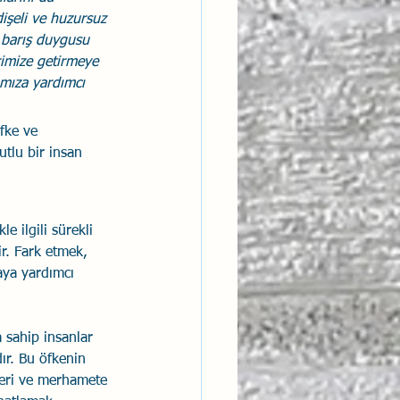
işeli ve huzursuz 
 barış duygusu 
rimize getirmeye 
amıza yardımcı 
fke ve 
tlu bir insan 
e ilgili sürekli 
ir. Fark etmek, 
aya yardımcı 
 sahip insanlar 
r. Bu öfkenin 
leri ve merhamete 