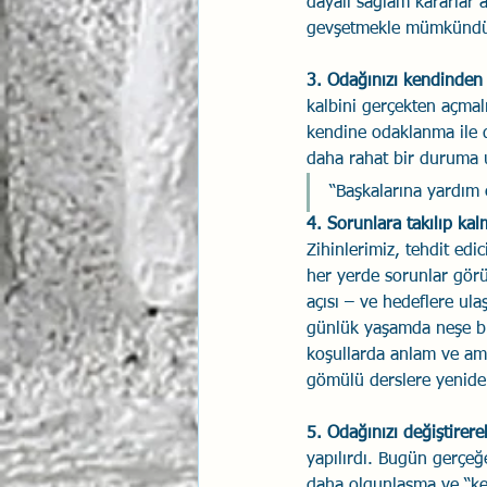
dayalı sağlam kararlar 
gevşetmekle mümkündü
3. Odağınızı kendinden 
kalbini gerçekten açmalı
kendine odaklanma ile d
daha rahat bir duruma u
“Başkalarına yardım 
4. Sorunlara takılıp kal
Zihinlerimiz, tehdit edi
her yerde sorunlar görü
açısı – ve hedeflere ula
günlük yaşamda neşe bu
koşullarda anlam ve am
gömülü derslere yenide
5. Odağınızı değiştirere
yapılırdı. Bugün gerçe
daha olgunlaşma ve “kendi