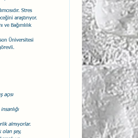
mcısıdır. Stres 
ceğini araştırıyor. 
ı ve Bağımlılık 
on Üniversitesi 
örevli.
ş açısı 
insanlığı 
lik almıyorlar. 
 olan şey, 