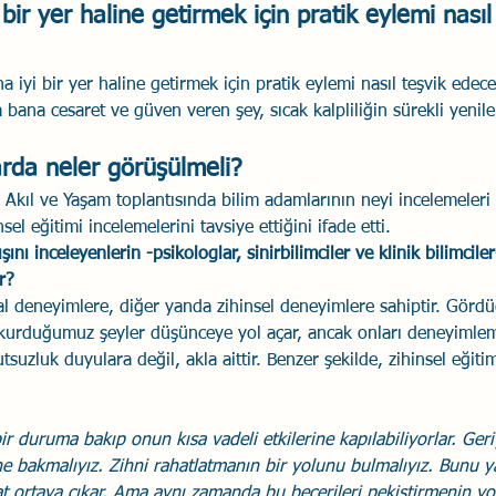
bir yer haline getirmek için pratik eylemi nasıl
a iyi bir yer haline getirmek için pratik eylemi nasıl teşvik edec
bana cesaret ve güven veren şey, sıcak kalpliliğin sürekli yenile
arda neler görüşülmeli?
 Akıl ve Yaşam toplantısında bilim adamlarının neyi incelemeleri 
el eğitimi incelemelerini tavsiye ettiğini ifade etti. 
şını inceleyenlerin -psikologlar, sinirbilimciler ve klinik bilimcil
r?
l deneyimlere, diğer yanda zihinsel deneyimlere sahiptir. Görd
rduğumuz şeyler düşünceye yol açar, ancak onları deneyimlem
utsuzluk duyulara değil, akla aittir. Benzer şekilde, zihinsel eğit
bir duruma bakıp onun kısa vadeli etkilerine kapılabiliyorlar. Geri
 bakmalıyız. Zihni rahatlatmanın bir yolunu bulmalıyız. Bunu ya
t ortaya çıkar. Ama aynı zamanda bu becerileri pekiştirmenin yol