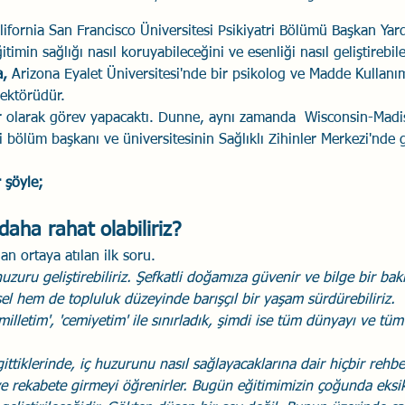
lifornia San Francisco Üniversitesi Psikiyatri Bölümü Başkan Yardı
itimin sağlığı nasıl koruyabileceğini ve esenliği nasıl geliştirebile
a,
 Arizona Eyalet Üniversitesi'nde bir psikolog ve Madde Kullanım
rektörüdür. 
 olarak görev yapacaktı. Dunne, aynı zamanda  Wisconsin-Madis
ri bölüm başkanı ve üniversitesinin Sağlıklı Zihinler Merkezi'nde g
 şöyle;
 daha rahat olabiliriz?
an ortaya atılan ilk soru.
uzuru geliştirebiliriz. Şefkatli doğamıza güvenir ve bilge bir bakı
sel hem de topluluk düzeyinde barışçıl bir yaşam sürdürebiliriz.
milletim', 'cemiyetim' ile sınırladık, şimdi ise tüm dünyayı ve tüm 
ittiklerinde, iç huzurunu nasıl sağlayacaklarına dair hiçbir rehber
 ve rekabete girmeyi öğrenirler. Bugün eğitimimizin çoğunda eksik