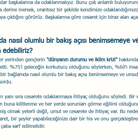
dar başkalarına da odaklanmalıyız. Bunu çok anlamlı buluyorum
a derine inersek, orantısız bir şekilde kendimize odaklandığımızd
a çıktığını görürüz. Başkalarına göre cesaret için biraz alan aça
da nasıl olumlu bir bakış açısı benimsemeye 
edebiliriz?
r yerinden gençlerin 
"dünyanın durumu ve iklim krizi"
 hakkında 
setti. %75'i geleceğin korkutucu olduğunu söylerken, %60'ı ins
le bir bağlamda nasıl olumlu bir bakış açısı benimsemeye ve um
sordu.
 yanı sıra cesarete odaklanmaya ihtiyaç olduğunu söyledi. Bir 
n buna kilitlenme ve her yerde sorunları görme eğilimi olduğun
iş olmak yeterli değil, umut ve cesarete de ihtiyaç var. Bu nede
aret, bir şeyler yapabileceğinize dair bir his ve onu gerçekleştir
çaba sarf edilmelidir.