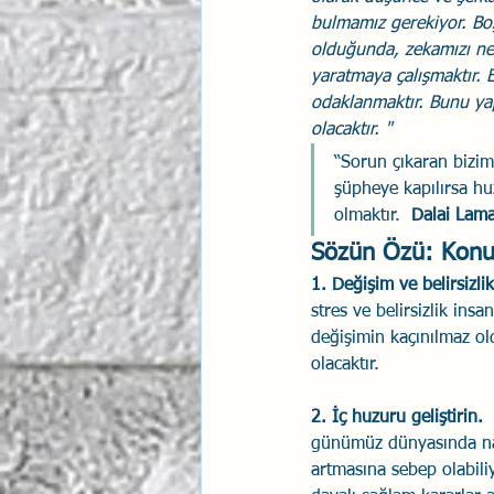
bulmamız gerekiyor. Boşl
olduğunda, zekamızı net
yaratmaya çalışmaktır. E
odaklanmaktır. Bunu yap
olacaktır. "
“Sorun çıkaran bizim
şüpheye kapılırsa h
olmaktır.  
Dalai Lam
Sözün Özü: Konuş
1. Değişim ve belirsizli
stres ve belirsizlik ins
değişimin kaçınılmaz ol
olacaktır.
2. İç huzuru geliştirin.  
günümüz dünyasında nas
artmasına sebep olabili