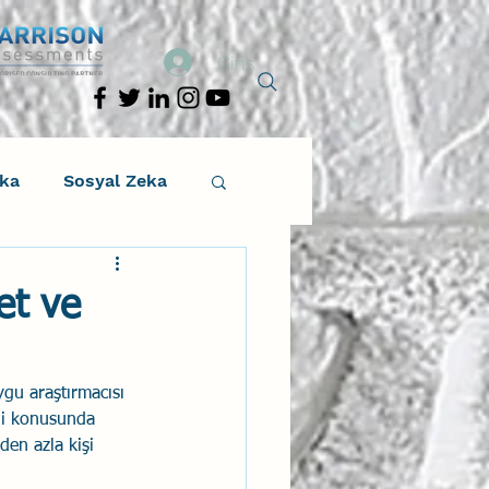
Giriş
eka
Sosyal Zeka
osyal Zeka
et ve
tıcı Drama
ygu araştırmacısı 
eği konusunda 
Liderlik
den azla kişi 