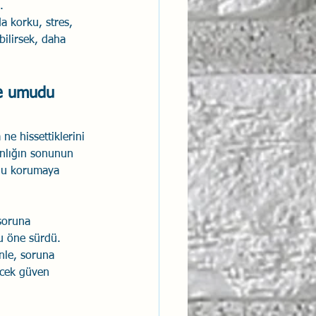
.
a korku, stres, 
bilirsek, daha 
ve umudu 
ne hissettiklerini 
anlığın sonunun 
udu korumaya 
soruna 
u öne sürdü. 
nle, soruna 
ecek güven 