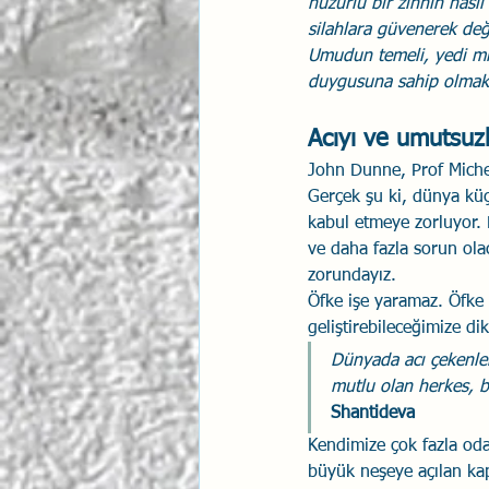
huzurlu bir zihnin nasıl
silahlara güvenerek deği
Umudun temeli, yedi mil
duygusuna sahip olmakt
Acıyı ve umutsuzlu
John Dunne, Prof Michel
Gerçek şu ki, dünya küçül
kabul etmeye zorluyor. B
ve daha fazla sorun ola
zorundayız.
Öfke işe yaramaz. Öfke 
geliştirebileceğimize d
Dünyada acı çekenler
mutlu olan herkes, ba
Shantideva
Kendimize çok fazla odak
büyük neşeye açılan kap