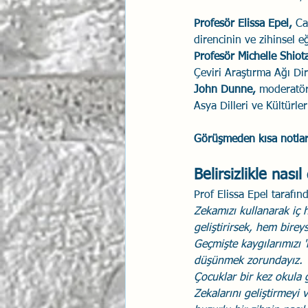
Profesör Elissa Epel,
 Ca
direncinin ve zihinsel eğ
Profesör Michelle Shiot
Çeviri Araştırma Ağı Di
John Dunne,
 moderatör
Asya Dilleri ve Kültürle
Görüşmeden kısa notlar
Belirsizlikle nasıl
Prof Elissa Epel tarafınd
Zekamızı kullanarak iç h
geliştirirsek, hem birey
Geçmişte kaygılarımızı '
düşünmek zorundayız. 
Çocuklar bir kez okula g
Zekalarını geliştirmeyi