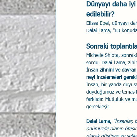
Dünyayı daha iyi 
edilebilir?
Elissa Epel, dünyayı dah
Dalai Lama, "Bu konuda 
Sonraki toplantıl
Michelle Shiota, sonraki
sordu. Dalai Lama, zihins
İnsan zihnini ve davranı
neyi incelemeleri gereki
İnsan, bir yanda duyusa
duyduğumuz ve temas ku
farklıdır. Mutluluk ve m
gerçekleşir. 
Dalai Lama,
"İnsanlar, 
önümüzde olanın ötesine
olarak düşünce ve şefka