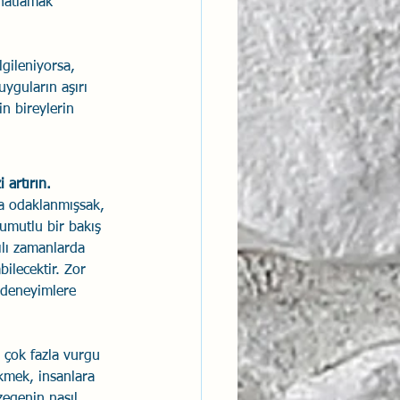
ahatlamak 
ilgileniyorsa, 
uyguların aşırı 
n bireylerin 
 artırın. 
la odaklanmışsak, 
umutlu bir bakış 
ılı zamanlarda 
lecektir. Zor 
 deneyimlere 
 çok fazla vurgu 
kmek, insanlara 
zegenin nasıl 