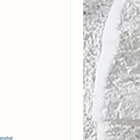
ntısal Bütünsellik
derlik
Jamphel