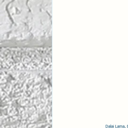
İlişki Yönetimi
Sun Tzu 
Psikolojik Güvenlik
Hav
Dalai Lama, 