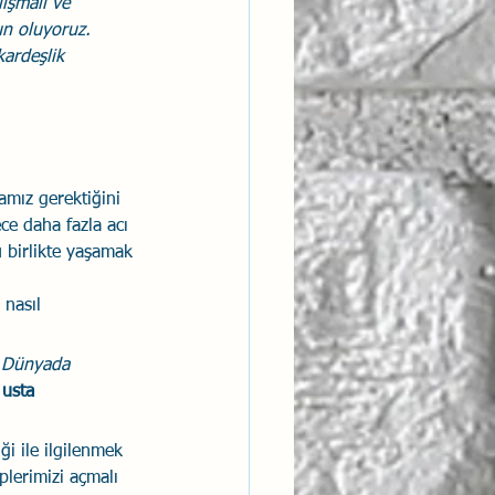
lışmalı ve 
un oluyoruz. 
ardeşlik 
mamız gerektiğini 
ce daha fazla acı 
 birlikte yaşamak 
nasıl 
. Dünyada 
 usta 
ği ile ilgilenmek 
lerimizi açmalı 