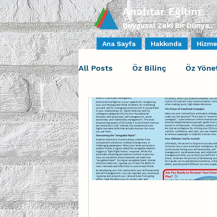
Anahtar Eğitim
Duygusal Zeki Bir Dünya..
Ana Sayfa
Hakkında
Hizme
All Posts
Öz Bilinç
Öz Yöne
Sosyal Bilinç
İlişki Yöneti
İnsan Faktörleri - Human Fact
Uçak Kazaları
Sosyal Zekâ