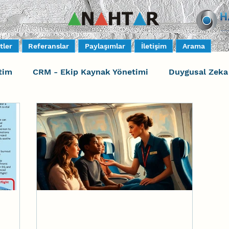
tler
Referanslar
Paylaşımlar
İletişim
Arama
tim
CRM - Ekip Kaynak Yönetimi
Duygusal Zeka
mi
Harrison Assessments
Sosyal Bilinç
Sosy
ors
Güvenli Davranış
Yaratıcı Drama
Duygus
Eğiticinin Eğitimi
Liderlik
İlişki Yönetimi