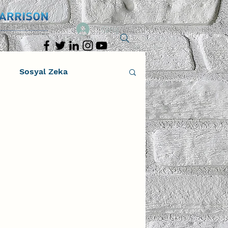
Giriş
Sosyal Zeka
al Zeka
Yaratıcı Drama
al Zeka Koçluğu
Sun Tzu Savaş Sanatı