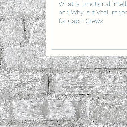
What is Emotional Intel
Wellbeing
İlişki Yönetimi
and Why is it Vital Impo
for Cabin Crews
Duygusal Zekâ
Stres
L