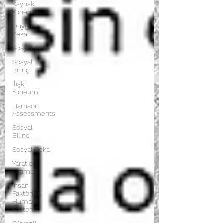
Kaynak
Yönetimi
Duygusal
Zeka
Sosyal Zeka
Sosyal
Bilinç
İlişki
Yönetimi
Harrison
Assessments
Sosyal
Bilinç
Sosyal Zeka
Yaratıcı
Drama
İnsan
Faktörleri -
Human
Factors