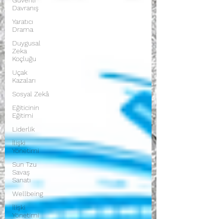
Güvenli
Davranış
Yaratıcı
Drama
Duygusal
Zeka
Koçluğu
Uçak
Kazaları
Sosyal Zekâ
Eğiticinin
Eğitimi
Liderlik
İlişki
Yönetimi
Sun Tzu
Savaş
Sanatı
Wellbeing
İlişki
Yönetimi