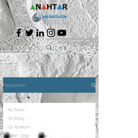
Paylaşımlar
All Posts
All Posts
Öz Bilinç
Öz Yönetim
CRM - Ekip