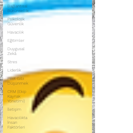
Bağlantısal
Bütünsellik
Psikolojik
Güvenlik
Havacılık
Eğitimler
Duygusal
Zekâ
Stres
Liderlik
Pilot Gibi
Düşünmek
CRM (Ekip
Kaynak
Yönetimi)
İletişim
Havacılıkta
İnsan
Faktörleri