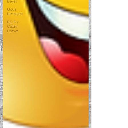
Beyin
Uçuş
Emniyeti
EQ For
Cabin
Crews