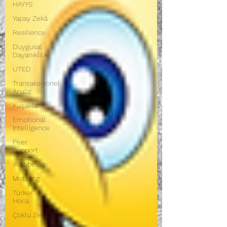
HAYYS
Yapay Zekâ
Resilience
Duygusal
Dayanıklılık
UTED
Transaksiyonel
Analiz
Kuşaklar
Emotional
Intelligence
Peer
Support
Wellbeing
Mobbing
Türker
Hoca
Çoklu Zekâ