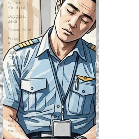
Kaynak
Yönetimi
Duygusal
Zeka
Sosyal Zeka
Sosyal
Bilinç
İlişki
Yönetimi
Harrison
Assessments
Sosyal
Bilinç
Sosyal Zeka
Yaratıcı
Drama
İnsan
Faktörleri -
Human
Factors