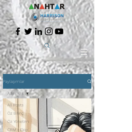
Paylaşımlar
All Posts
All Posts
Öz Bilinç
Öz Yönetim
CRM - Ekip