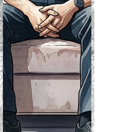
Güvenli
Davranış
Yaratıcı
Drama
Duygusal
Zeka
Koçluğu
Uçak
Kazaları
Sosyal Zekâ
Eğiticinin
Eğitimi
Liderlik
İlişki
Yönetimi
Sun Tzu
Savaş
Sanatı
Wellbeing
İlişki
Yönetimi