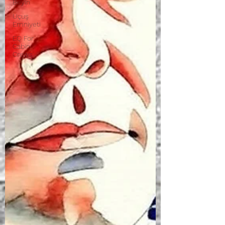
Beyin
Uçuş
Emniyeti
EQ For
Cabin
Crews