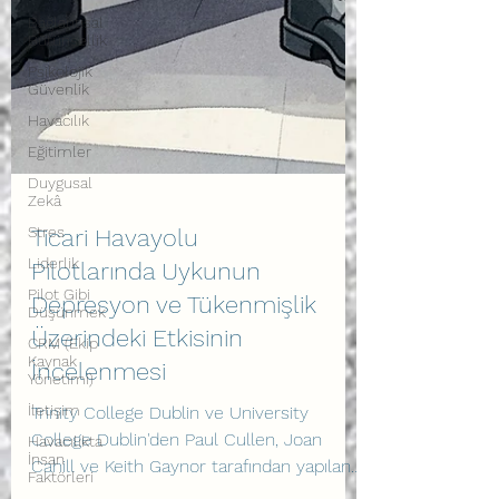
Bağlantısal
Bütünsellik
Psikolojik
Güvenlik
Havacılık
Eğitimler
Duygusal
Zekâ
Stres
Liderlik
Ticari Havayolu
Pilot Gibi
Pilotlarında Uykunun
Düşünmek
CRM (Ekip
Depresyon ve Tükenmişlik
Kaynak
Üzerindeki Etkisinin
Yönetimi)
İletişim
İncelenmesi
Havacılıkta
Trinity College Dublin ve University
İnsan
Faktörleri
College Dublin'den Paul Cullen, Joan