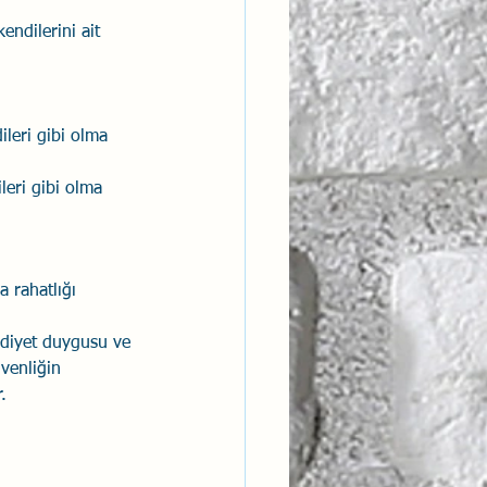
endilerini ait 
leri gibi olma 
leri gibi olma 
a rahatlığı 
idiyet duygusu ve 
venliğin 
.