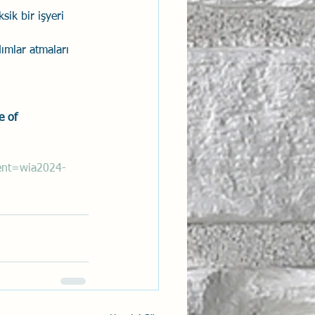
sik bir işyeri 
dımlar atmaları 
e of 
ent=wia2024-