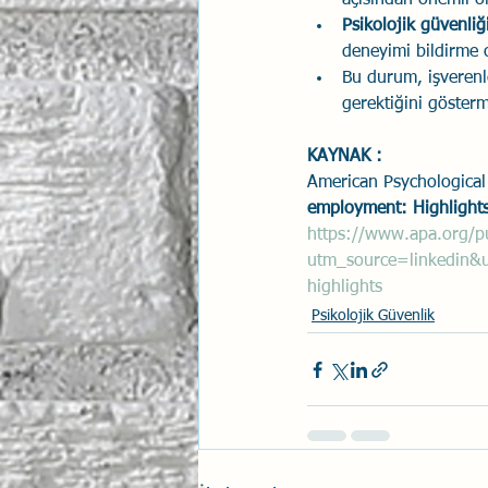
açısından önemli o
Psikolojik güvenliğ
deneyimi bildirme o
Bu durum, işverenler
gerektiğini gösterm
KAYNAK : 
American Psychological 
employment: Highlights
https://www.apa.org/p
utm_source=linkedin
highlights
Psikolojik Güvenlik