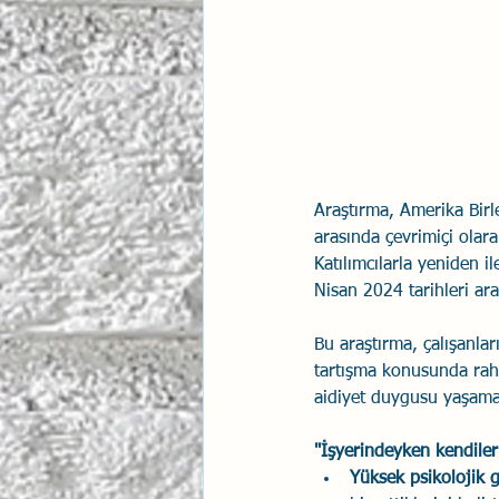
İlişki Yönetimi
Sun Tzu 
Psikolojik Güvenlik
Hav
Araştırma, Amerika Birle
arasında çevrimiçi olara
Katılımcılarla yeniden i
Nisan 2024 tarihleri ar
Bu araştırma, çalışanlar
tartışma konusunda rahat
aidiyet duygusu yaşama 
"İşyerindeyken kendileri
Yüksek psikolojik 