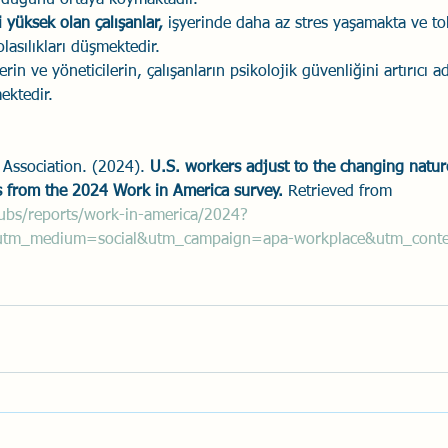
lduğunu ortaya koymaktadır. 
i yüksek olan çalışanlar,
 işyerinde daha az stres yaşamakta ve tok
lasılıkları düşmektedir. 
in ve yöneticilerin, çalışanların psikolojik güvenliğini artırıcı a
ektedir.
Association. (2024). 
U.S. workers adjust to the changing natur
 from the 2024 Work in America survey.
 Retrieved from 
ubs/reports/work-in-america/2024?
&utm_medium=social&utm_campaign=apa-workplace&utm_cont