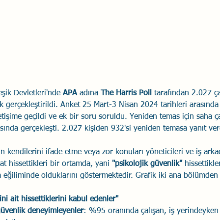
Savaş Sanatı
Wellbeing
İlişki Yönetimi
Bağla
acılık
Eğitimler
Duygusal Zekâ
Stres
Li
şik Devletleri'nde 
APA
 adına 
The Harris Poll
 tarafından 2.027 ça
k gerçekleştirildi. Anket 25 Mart-3 Nisan 2024 tarihleri arasında g
letişime geçildi ve ek bir soru soruldu. Yeniden temas için saha 
asında gerçekleşti. 2.027 kişiden 932'si yeniden temasa yanıt ver
ın kendilerini ifade etme veya zor konuları yöneticileri ve iş arka
 hissettikleri bir ortamda, yani 
"psikolojik güvenlik"
 hissettikl
eğiliminde olduklarını göstermektedir. Grafik iki ana bölümden
ni ait hissettiklerini kabul edenler"
güvenlik deneyimleyenler
: %95 oranında çalışan, iş yerindeyken k