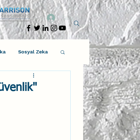
Giriş
eka
Sosyal Zeka
osyal Zeka
üvenlik"
tıcı Drama
Liderlik