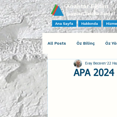
Anahtar Eğitim
Duygusal Zeki Bir Dünya..
Ana Sayfa
Hakkında
Hizme
All Posts
Öz Bilinç
Öz Yö
Eray Beceren
22 Ha
Sosyal Bilinç
İlişki Yöne
APA 2024 A
Yaratıcı Drama
İnsan Fa
Duygusal Zeka Koçluğu