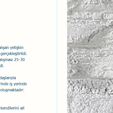
ntısal Bütünsellik
derlik
lışan yetişkin 
erçekleştirildi. 
çalışması 25-30 
di.
daşlarıyla 
erinde iş yerinde 
 oluşmaktadır:
endilerini ait 