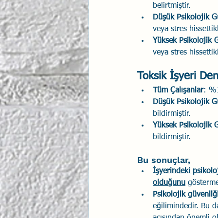
belirtmiştir.
Düşük Psikolojik G
veya stres hissettikl
Yüksek Psikolojik 
veya stres hissettikl
Toksik İşyeri Den
Tüm Çalışanlar
: %1
Düşük Psikolojik G
bildirmiştir.
Yüksek Psikolojik 
bildirmiştir.
Bu sonuçlar, 
İşyerindeki psikoloj
olduğunu
 gösterme
Psikolojik güvenliğ
eğilimindedir. Bu da