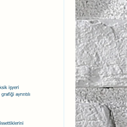
sik işyeri 
rafiği ayrıntılı 
ssettiklerini 