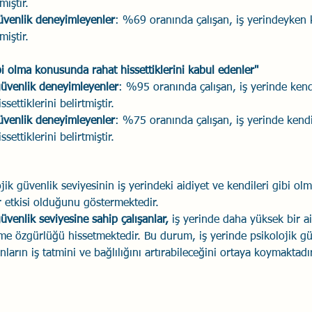
miştir.
üvenlik deneyimleyenler
: %69 oranında çalışan, iş yerindeyken k
miştir.
bi olma konusunda rahat hissettiklerini kabul edenler"
güvenlik deneyimleyenler
: %95 oranında çalışan, iş yerinde kendi
ettiklerini belirtmiştir.
üvenlik deneyimleyenler
: %75 oranında çalışan, iş yerinde kendi
ettiklerini belirtmiştir.
jik güvenlik seviyesinin iş yerindeki aidiyet ve kendileri gibi olm
r etkisi olduğunu göstermektedir. 
üvenlik seviyesine sahip çalışanlar, 
iş yerinde daha yüksek bir a
tme özgürlüğü hissetmektedir. Bu durum, iş yerinde psikolojik gü
anların iş tatmini ve bağlılığını artırabileceğini ortaya koymaktadır