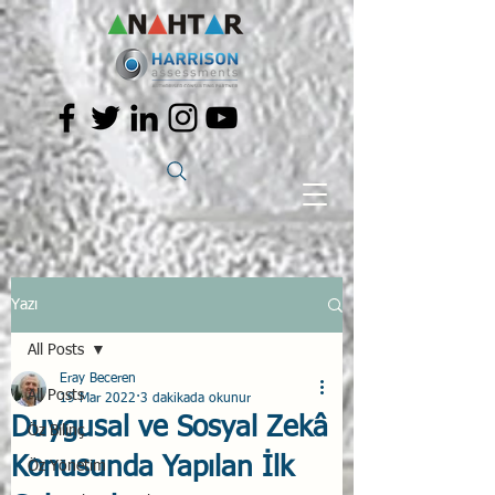
Yazı
All Posts
Eray Beceren
All Posts
19 Mar 2022
3 dakikada okunur
Duygusal ve Sosyal Zekâ
Öz Bilinç
Konusunda Yapılan İlk
Öz Yönetim