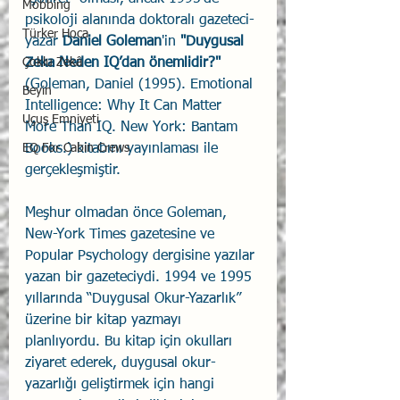
Mobbing
psikoloji alanında doktoralı gazeteci-
Türker Hoca
yazar 
Daniel Goleman
'in 
"Duygusal 
Zeka Neden IQ’dan önemlidir?"
Çoklu Zekâ
(Goleman, Daniel (1995). Emotional 
Beyin
Intelligence: Why It Can Matter 
Uçuş Emniyeti
More Than IQ. New York: Bantam 
Books.) kitabını yayınlaması ile 
EQ For Cabin Crews
gerçekleşmiştir. 
Meşhur olmadan önce Goleman, 
New-York Times gazetesine ve 
Popular Psychology dergisine yazılar 
yazan bir gazeteciydi. 1994 ve 1995 
yıllarında “Duygusal Okur-Yazarlık” 
üzerine bir kitap yazmayı 
planlıyordu. Bu kitap için okulları 
ziyaret ederek, duygusal okur-
yazarlığı geliştirmek için hangi 