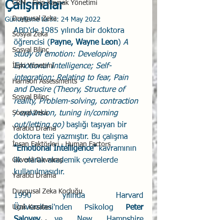
Çalışmalar
CRM - Ekip Kaynak Yönetimi
Duygusal Zeka
Güncelleme tarihi:
24 May 2022
ABD'de 1985 yılında bir doktora 
Sosyal Zeka
öğrencisi (
Payne, Wayne Leon
) 
A 
Sosyal Bilinç
study of emotion: Developing 
İlişki Yönetimi
Emotional Intelligence; Self-
integration; Relating to fear, Pain 
Harrison Assessments
and Desire (Theory, Structure of 
Sosyal Bilinç
reality, Problem-solving, contraction 
Sosyal Zeka
/ expansion, tuning in/coming 
out/letting go)
başlığı taşıyan bir 
Yaratıcı Drama
doktora tezi yazmıştır. Bu çalışma 
İnsan Faktörleri - Human Factors
"Emotional Intelligence" 
kavramının 
Güvenli Davranış
ilk olarak akademik çevrelerde 
kullanılmasıdır. 
Yaratıcı Drama
Duygusal Zeka Koçluğu
1990 yılında Harvard 
Uçak Kazaları
Üniversitesi'nden Psikolog 
Peter 
Salovey
 ve New Hampshire 