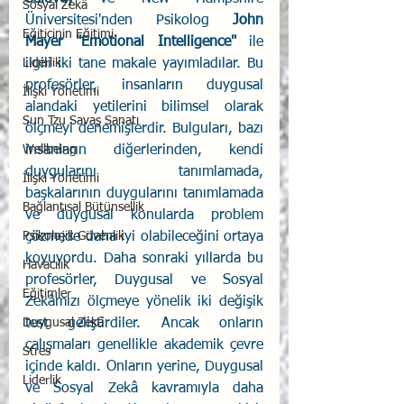
Sosyal Zekâ
Üniversitesi'nden Psikolog 
John 
Eğiticinin Eğitimi
Mayer "Emotional Intelligence" 
ile 
Liderlik
ilgili iki tane makale yayımladılar.
Bu 
profesörler, insanların duygusal 
İlişki Yönetimi
alandaki yetilerini bilimsel olarak 
Sun Tzu Savaş Sanatı
ölçmeyi denemişlerdir. Bulguları, bazı 
Wellbeing
insanların diğerlerinden, kendi 
duygularını tanımlamada, 
İlişki Yönetimi
başkalarının duygularını tanımlamada 
Bağlantısal Bütünsellik
ve duygusal konularda problem 
Psikolojik Güvenlik
çözmede daha iyi olabileceğini ortaya 
koyuyordu. Daha sonraki yıllarda bu 
Havacılık
profesörler, Duygusal ve Sosyal 
Eğitimler
Zekâmızı ölçmeye yönelik iki değişik 
Duygusal Zekâ
test geliştirdiler. Ancak onların 
çalışmaları genellikle akademik çevre 
Stres
içinde kaldı. Onların yerine, Duygusal 
Liderlik
ve Sosyal Zekâ kavramıyla daha 