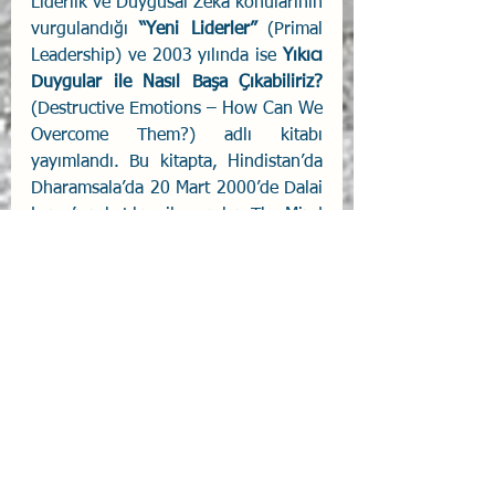
Liderlik ve Duygusal Zekâ konularının 
vurgulandığı 
“Yeni Liderler”
 (Primal 
Leadership) ve 2003 yılında ise 
Yıkıcı 
Duygular ile Nasıl Başa Çıkabiliriz?
(Destructive Emotions – How Can We 
Overcome Them?) adlı kitabı 
yayımlandı. Bu kitapta, Hindistan’da 
Dharamsala’da 20 Mart 2000’de Dalai 
Lama’nın katılımı ile yapılan The Mind 
& Life Institute düzenlediği 
çalışmanın görüşmeleri sunumları 
toparlanmıştır. Bunlar Duygusal Zekâ 
bağlamında hazırladığı ve Türkçeye 
çevrilen kitapladır. 2006 yılında 
yayımlanan “
Social Intelligence: The 
New Science of Human 
Relationships
” isimli kitap 
“Sosyal 
Zekâ”
 başlığı ile Türkçeye çevrilerek 
yayımlanmıştır.