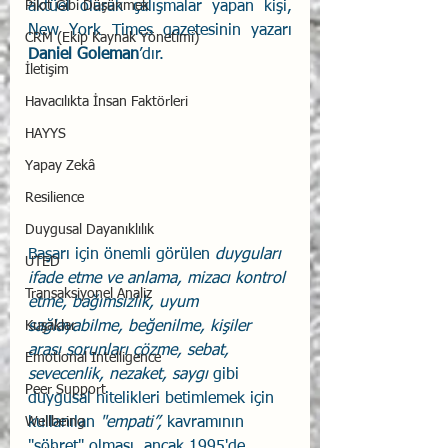
Pilot Gibi Düşünmek
aktüel olarak çalışmalar yapan kişi, 
New York Times gazetesinin yazarı 
CRM (Ekip Kaynak Yönetimi)
Daniel Goleman
’dır.
İletişim
Havacılıkta İnsan Faktörleri
HAYYS
Yapay Zekâ
Resilience
Duygusal Dayanıklılık
Başarı için önemli görülen 
duyguları 
UTED
ifade etme ve anlama, mizacı kontrol 
Transaksiyonel Analiz
etme, bağımsızlık, uyum 
sağlayabilme, beğenilme, kişiler 
Kuşaklar
arası sorunları çözme, sebat, 
Emotional Intelligence
sevecenlik, nezaket, saygı
 gibi 
Peer Support
duygusal nitelikleri betimlemek için 
kullanılan 
"empati”, 
kavramının 
Wellbeing
"şöhret" olması, ancak 1995'de 