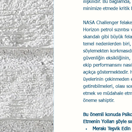
ilişkilidir. Bu bağlamda
minimize etmede kritik b
İlişki Yönetimi
Sun Tzu 
NASA Challenger felake
Horizon petrol sızıntıs
Psikolojik Güvenlik
Hav
skandalı gibi büyük fela
temel nedenlerden biri, 
söylemekten korkmasıdır
güvenliğin eksikliğinin,
ekip performansını nasıl
açıkça göstermektedir. 
üyelerinin çekinmeden e
getirebilmeleri, olası s
etmek ve müdahale etme
öneme sahiptir.
Bu önemli konuda Psiko
Etmenin Yolları şöyle sır
Merakı Teşvik Edin