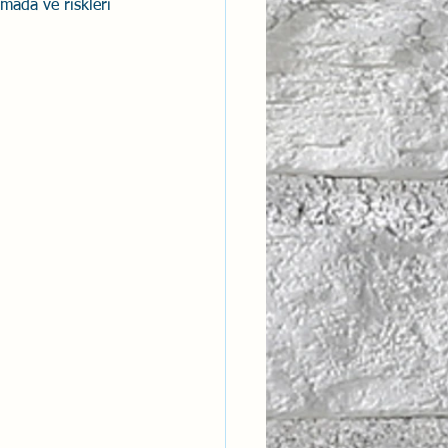
rmada ve riskleri 
ntısal Bütünsellik
derlik