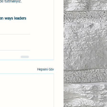
de tutmalıyız.
ven ways leaders 
Hepsini Gör