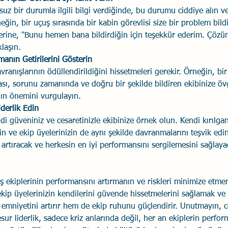
suz bir durumla ilgili bilgi verdiğinde, bu durumu ciddiye alın ve 
eğin, bir uçuş sırasında bir kabin görevlisi size bir problem bild
ne, "Bunu hemen bana bildirdiğin için teşekkür ederim. Çözüm
klaşın.
anın Getirilerini Gösterin
vranışlarının ödüllendirildiğini hissetmeleri gerekir. Örneğin, bir
sı, sorunu zamanında ve doğru bir şekilde bildiren ekibinize ö
nın önemini vurgulayın.
iderlik Edin
di güveniniz ve cesaretinizle ekibinize örnek olun. Kendi kırılganl
 ve ekip üyelerinizin de aynı şekilde davranmalarını teşvik edin
 artıracak ve herkesin en iyi performansını sergilemesini sağlayac
ş ekiplerinin performansını artırmanın ve riskleri minimize etmen
ekip üyelerinizin kendilerini güvende hissetmelerini sağlamak ve a
emniyetini artırır hem de ekip ruhunu güçlendirir. Unutmayın, c
esur liderlik, sadece kriz anlarında değil, her an ekiplerin perfor