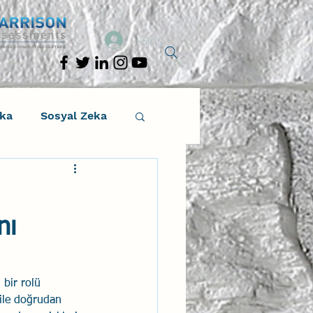
Giriş
eka
Sosyal Zeka
osyal Zeka
:
nı
tıcı Drama
Liderlik
bir rolü 
 ile doğrudan 