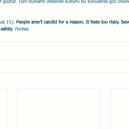
 bir güçtür. Tüm bunların ötesinde kültürü bu konularda göz önün
st 15). 
People aren’t candid for a reason. It feels too risky. Se
safety.
Forbes
.