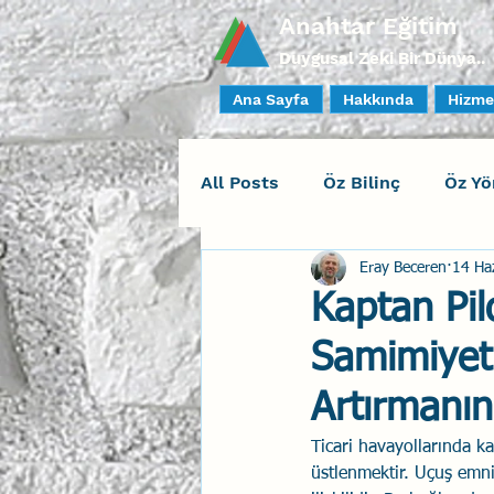
Anahtar Eğitim
Duygusal Zeki Bir Dünya..
Ana Sayfa
Hakkında
Hizme
All Posts
Öz Bilinç
Öz Yö
Eray Beceren
14 Ha
Sosyal Bilinç
İlişki Yöne
Kaptan Pilo
Samimiyet
Yaratıcı Drama
İnsan Fa
Artırmanın 
Duygusal Zeka Koçluğu
Ticari havayollarında k
üstlenmektir. Uçuş emniy