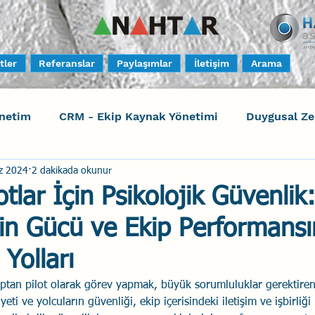
tler
Referanslar
Paylaşımlar
İletişim
Arama
netim
CRM - Ekip Kaynak Yönetimi
Duygusal Z
z 2024
2 dakikada okunur
timi
Harrison Assessments
Sosyal Bilinç
S
tlar İçin Psikolojik Güvenlik
in Gücü ve Ekip Performansı
ktörleri - Human Factors
Güvenli Davranış
Yara
Yolları
Uçak Kazaları
Sosyal Zekâ
Eğiticinin Eğitimi
aptan pilot olarak görev yapmak, büyük sorumluluklar gerektiren 
eti ve yolcuların güvenliği, ekip içerisindeki iletişim ve işbirliği