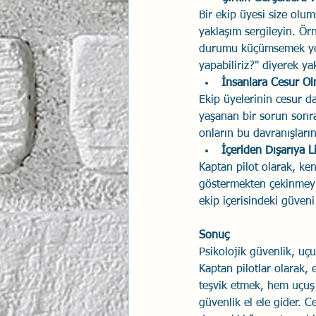
Bir ekip üyesi size olum
yaklaşım sergileyin. Örn
durumu küçümsemek yeri
yapabiliriz?" diyerek ya
İnsanlara Cesur Olm
Ekip üyelerinin cesur da
yaşanan bir sorun sonra
onların bu davranışları
İçeriden Dışarıya L
Kaptan pilot olarak, ken
göstermekten çekinmeyin
ekip içerisindeki güveni
Sonuç
Psikolojik güvenlik, uçu
Kaptan pilotlar olarak, 
teşvik etmek, hem uçuş 
güvenlik el ele gider. C