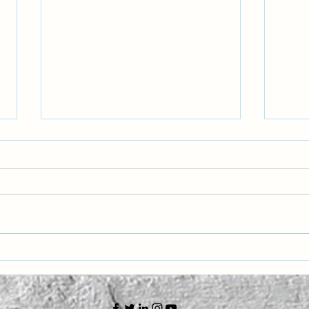
Kokpitte Psikolojik Güvenlik
İK Li
ve Ortaklaşa Biliş
Psiko