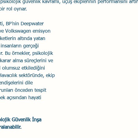
, psikolojik güvenlik kavramı, uçuş ekiplerinin performansını artı
ir rol oynar. 
Savaş Sanatı
Wellbeing
İlişki Yönetimi
Bağla
ti, BP’nin Deepwater 
ı ve Volkswagen emisyon 
acılık
Eğitimler
Duygusal Zekâ
Stres
Li
ketlerin altında yatan 
insanların gerçeği 
. Bu örnekler, psikolojik 
 karar alma süreçlerini ve 
 olumsuz etkilediğini 
Havacılık sektöründe, ekip 
ndişelerini dile 
orunları önceden tespit 
k açısından hayati 
lojik Güvenlik İnşa 
alanabilir.