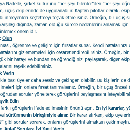
ya Nadella, şirket kültürünü "her şeyi bilenler"den "her şeyi öğr
 uçuş ekiplerinde de uygulanabilir. Kaptan pilotlar olarak, ekip 
bilinmeyenleri keşfetmeyi teşvik etmelisiniz. Örneğin, bir uçuş s
karşılaşıldığında, zaman olduğu sürece nedenlerini anlamak için
 dinlemek önemlidir.
k 
Olun
lması, öğrenme ve gelişim için fırsatlar sunar. Kendi hatalarınızı e
atalarını gizlememeleri için cesaretlendirebilirsiniz. Örneğin, bir
üçük bir hatayı ve bundan ne öğrendiğinizi paylaşarak, diğer ekip
arını teşvik edebilirsiniz.
k Verin
kle bazı üyeler daha sessiz ve çekingen olabilir. Bu kişilerin de 
ilmeleri için onlara fırsat tanımalısınız. Örneğin, bir uçuş öncesi 
oğrudan sorular yönelterek görüşlerini paylaşmasını isteyebilirsi
eşvik Edin
e farklı görüşlerin ifade edilmesinin önünü açın. 
En iyi kararlar, 
al sürtünmenin birleşimiyle alınır.
 Bir karar alırken, ekip üyeler
m?" gibi sorular sorarak, onların görüşlerini almaktan çekinmeyin
 'Aptal' Sorulara İyi Yanıt Verin