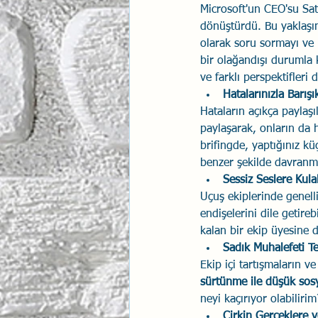
Microsoft'un CEO'su Sat
dönüştürdü. Bu yaklaşım,
olarak soru sormayı ve 
bir olağandışı durumla 
ve farklı perspektifleri
Hatalarınızla Barışı
Hataların açıkça paylaşı
paylaşarak, onların da h
brifingde, yaptığınız k
benzer şekilde davranmal
Sessiz Seslere Kula
Uçuş ekiplerinde genelli
endişelerini dile getireb
kalan bir ekip üyesine d
Sadık Muhalefeti T
Ekip içi tartışmaların v
sürtünme ile düşük sosy
neyi kaçırıyor olabiliri
Çirkin Gerçeklere ve