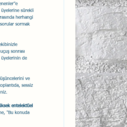
enenler"e 
üyelerine sürekli 
ırasında herhangi 
 sorular sormak 
kibinizle 
 uçuş sonrası 
 üyelerinin de 
düşüncelerini ve 
toplantıda, sessiz 
niz.
yüksek entelektüel 
ine, "Bu konuda 
.