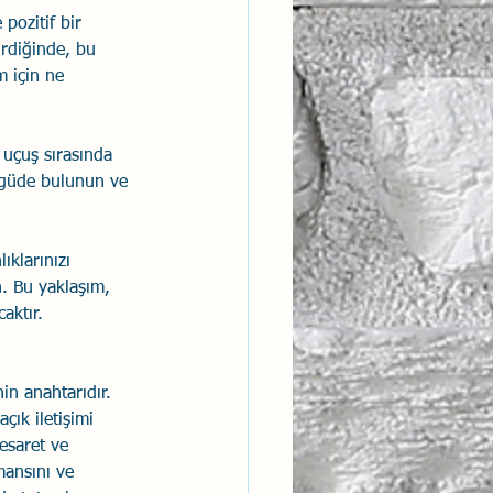
pozitif bir 
irdiğinde, bu 
 için ne 
 uçuş sırasında 
vgüde bulunun ve 
ıklarınızı 
. Bu yaklaşım, 
aktır.
in anahtarıdır. 
çık iletişimi 
esaret ve 
mansını ve 