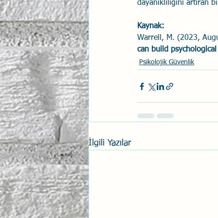
dayanıklılığını artıran
Kaynak: 
Warrell, M. (2023, Augu
can build psychological 
Psikolojik Güvenlik
İlgili Yazılar