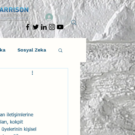
Giriş
eka
Sosyal Zeka
osyal Zeka
tıcı Drama
n iletişimlerine 
Liderlik
arı, kokpit 
 üyelerinin kişisel 