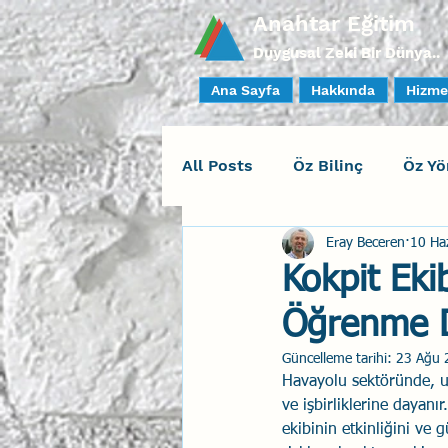
Anahtar Eğitim
Duygusal Zeki Bir Dünya..
Ana Sayfa
Hakkında
Hizme
All Posts
Öz Bilinç
Öz Yö
Eray Beceren
10 Ha
Sosyal Bilinç
İlişki Yöne
Kokpit Eki
Öğrenme D
Yaratıcı Drama
İnsan Fa
Güncelleme tarihi:
23 Ağu 
Havayolu sektöründe, uçu
Duygusal Zeka Koçluğu
ve işbirliklerine dayan
ekibinin etkinliğini ve g