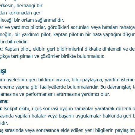
erkesin, herhangi bir 
dan korkmadan geri 
leceği bir ortam sağlanmalıdır.
lar ve yardımcı pilotlar, gördükleri sorunları veya hataları rahatça
rneğin, bir yardımcı pilot, kaptan pilotun bir hata yaptığını dü
irebilmelidir.
k:
 Kaptan pilot, ekibin geri bildirimlerini dikkatle dinlemeli ve de
çıkça tartışılmalı ve çözümler birlikte bulunmalıdır.
şı
kım üyelerinin geri bildirim arama, bilgi paylaşma, yardım isteme,
eme yapma gibi faaliyetlerde bulunmalarıdır. Bu davranışlar, t
lamasına ve performansını artırmasına yardımcı olur.
lama:
a:
 Kokpit ekibi, uçuş sonrası uygun zamanlar yaratarak düzenli ol
asında yapılan hatalar veya başarılı uygulamalar hakkında geri bi
ıdır.
ş sırasında veya sonrasında elde edilen yeni bilgilerin paylaşılma