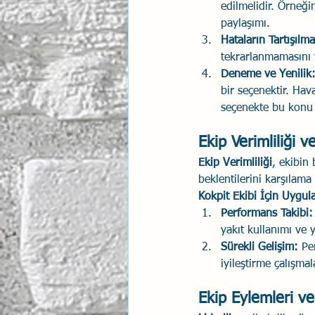
edilmelidir. Örneğ
paylaşımı.
Hataların Tartışılma
tekrarlanmamasını v
Deneme ve Yenilik
bir seçenektir. Hav
seçenekte bu konu 
Ekip Verimliliği 
Ekip Verimliliği
, ekibin
beklentilerini karşılama
Kokpit Ekibi İçin Uygu
Performans Takibi:
yakıt kullanımı ve 
Sürekli Gelişim:
 Pe
iyileştirme çalışma
Ekip Eylemleri ve