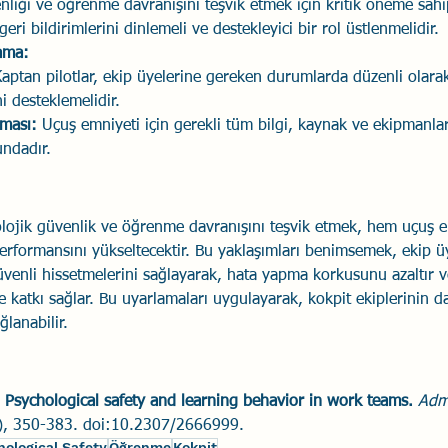
enliği ve öğrenme davranışını teşvik etmek için kritik öneme sahi
 geri bildirimlerini dinlemeli ve destekleyici bir rol üstlenmelidir.
lama:
Kaptan pilotlar, ekip üyelerine gereken durumlarda düzenli olara
i desteklemelidir.
ması:
 Uçuş emniyeti için gerekli tüm bilgi, kaynak ve ekipmanla
undadır.
olojik güvenlik ve öğrenme davranışını teşvik etmek, hem uçuş e
erformansını yükseltecektir. Bu yaklaşımları benimsemek, ekip üy
üvenli hissetmelerini sağlayarak, hata yapma korkusunu azaltır ve
e katkı sağlar. Bu uyarlamaları uygulayarak, kokpit ekiplerinin d
ğlanabilir.
 
Psychological safety and learning behavior in work teams. 
Admi
), 350-383. doi:10.2307/2666999.
hological Safety
Öğrenme
Kokpit