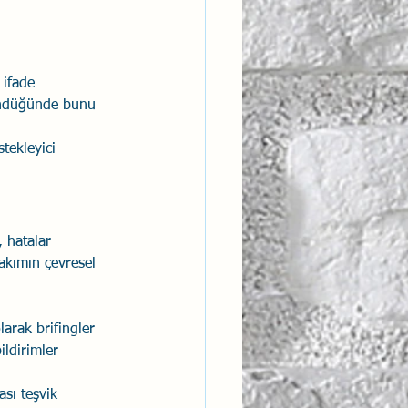
 ifade 
şündüğünde bunu 
stekleyici 
 hatalar 
akımın çevresel 
arak brifingler 
ldirimler 
sı teşvik 