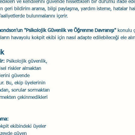
edikleri ve kendilerini güvende hissettikleri bir durumu ifade e
nin geri bildirim arama, bilgi paylaşma, yardım isteme, hatalar 
Savaş Sanatı
Wellbeing
İlişki Yönetimi
Bağla
aliyetlerde bulunmalarını içerir. 
ndson'un "Psikolojik Güvenlik ve Öğrenme Davranışı"
 konulu 
acılık
Eğitimler
Duygusal Zekâ
Stres
Li
arın havayolu kokpit ekibi için nasıl adapte edilebileceği ele alın
ik
ir:
 Psikolojik güvenlik, 
isel riskler almaktan 
lerini güvende 
ur. Bu, ekip üyelerinin 
dan, sorular sormaktan 
irmekten çekinmedikleri 
lama:
okpit ekibindeki üyeler 
üzeyde güven 