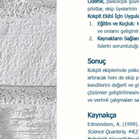
Liderlik
, psikolojik güv
pilotlar, ekip üyelerinin
Kokpit Ekibi İçin Uygu
Eğitim ve Koçluk:
 
ve onların gelişimin
Kaynakların Sağlan
liderin sorumluluğ
Sonuç
Kokpit ekiplerinde psik
artıracak hem de ekip p
kendilerini değerli ve g
çözümler geliştirilmesin
ve verimli çalışmaları sa
Kaynakça
Edmondson, A. (1999).
Science Quarterly, 44
(2
Psikolojik Güvenlik
Psyc