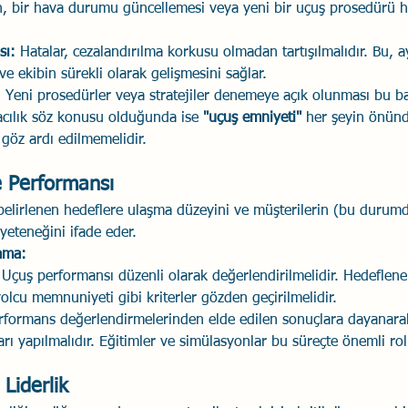
in, bir hava durumu güncellemesi veya yeni bir uçuş prosedürü h
sı:
 Hatalar, cezalandırılma korkusu olmadan tartışılmalıdır. Bu, a
e ekibin sürekli olarak gelişmesini sağlar.
:
 Yeni prosedürler veya stratejiler denemeye açık olunması bu 
acılık söz konusu olduğunda ise 
"uçuş emniyeti"
 her şeyin önünd
göz ardı edilmemelidir.
ve Performansı
 belirlenen hedeflere ulaşma düzeyini ve müşterilerin (bu durumd
 yeteneğini ifade eder.
lama:
 Uçuş performansı düzenli olarak değerlendirilmelidir. Hedefle
yolcu memnuniyeti gibi kriterler gözden geçirilmelidir.
rformans değerlendirmelerinden elde edilen sonuçlara dayanarak
ları yapılmalıdır. Eğitimler ve simülasyonlar bu süreçte önemli rol
 Liderlik