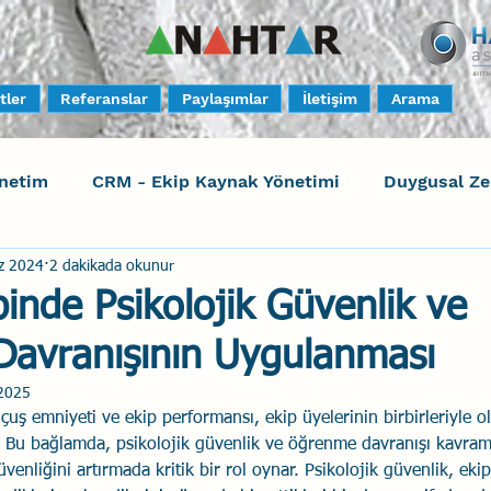
tler
Referanslar
Paylaşımlar
İletişim
Arama
netim
CRM - Ekip Kaynak Yönetimi
Duygusal Z
z 2024
2 dakikada okunur
timi
Harrison Assessments
Sosyal Bilinç
S
binde Psikolojik Güvenlik ve
avranışının Uygulanması
ktörleri - Human Factors
Güvenli Davranış
Yara
2025
ş emniyeti ve ekip performansı, ekip üyelerinin birbirleriyle ola
Uçak Kazaları
Sosyal Zekâ
Eğiticinin Eğitimi
ır. Bu bağlamda, psikolojik güvenlik ve öğrenme davranışı kavraml
üvenliğini artırmada kritik bir rol oynar. Psikolojik güvenlik, ekip