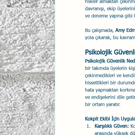
riskler almaktan çekinm
davranışı, ekip üyeleri
İlişki Yönetimi
Sun Tzu 
ve deneme yapma gibi fa
Bu çalışmada, 
Amy Edmo
Psikolojik Güvenlik
Hav
yola çıkarak, bu kavraml
Psikolojik Güvenl
Psikolojik Güvenlik Ned
bir takımda üyelerin kiş
çekinmedikleri ve kendi
hissettikleri bir durumd
hata yapmaktan korkma
ve endişelerini dile get
bir ortam yaratır.
Kokpit Ekibi İçin Uygu
Karşılıklı Güven:
 K
arasında yüksek d