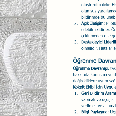
oluşturulmalıdır. H
olumsuz yargılama
bildirimde bulunabi
Açık İletişim:
 Pilot
edebilmelidirler. Ö
çekinmeden dile get
Destekleyici Liderli
olmalıdır. Hatalar a
Öğrenme Davranı
Öğrenme Davranışı
, ta
hakkında konuşma ve den
değişikliklere uyum sağ
Kokpit Ekibi İçin Uygu
Geri Bildirim Aram
yapmalı ve uçuş sır
verilmeli ve alınmal
Bilgi Paylaşma:
 Uçu