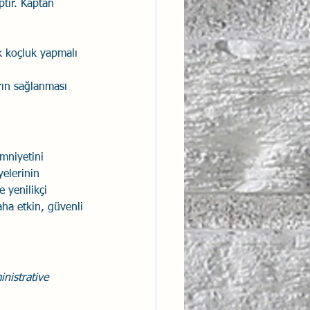
ptir. Kaptan 
k koçluk yapmalı 
rın sağlanması 
mniyetini 
elerinin 
 yenilikçi 
aha etkin, güvenli 
nistrative 