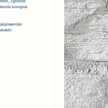
derken, öğrenme 
hakkında konuşma 
ntısal Bütünsellik
çalışmasından 
derlik
acaktır.