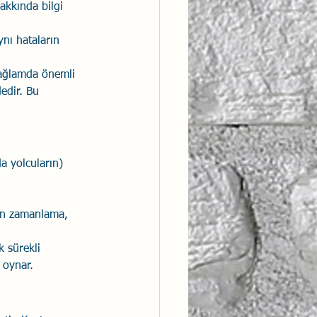
akkında bilgi 
ynı hataların 
bağlamda önemli 
edir. Bu 
a yolcuların) 
nen zamanlama, 
 sürekli 
 oynar.