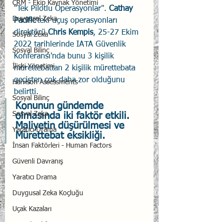
CRM - Ekip Kaynak Yönetimi
"Tek Pilotlu Operasyonlar". 
Cathay 
Duygusal Zeka
Pacific
'teki uçuş operasyonları 
direktörü 
Chris Kempis
, 25-27 Ekim 
Sosyal Zeka
2022 tarihlerinde IATA Güvenlik 
Sosyal Bilinç
Konferansı'nda bunu 3 kişilik 
İlişki Yönetimi
mürettebattan 2 kişilik mürettebata 
geçişten çok daha zor olduğunu 
Harrison Assessments
belirtti. 
Sosyal Bilinç
Konunun gündemde 
Sosyal Zeka
olmasında iki faktör etkili. 
Maliyetin düşürülmesi ve 
Yaratıcı Drama
Mürettebat eksikliği. 
İnsan Faktörleri - Human Factors
Güvenli Davranış
Yaratıcı Drama
Duygusal Zeka Koçluğu
Uçak Kazaları