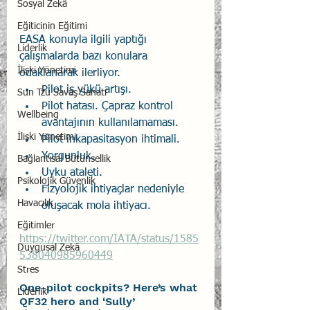
Sosyal Zekâ
Eğiticinin Eğitimi
EASA konuyla ilgili yaptığı 
Liderlik
çalışmalarda bazı konulara 
İlişki Yönetimi
odaklanarak ilerliyor.
Pilot iş yükü artışı.
Sun Tzu Savaş Sanatı
Pilot hatası. Çapraz kontrol 
Wellbeing
avantajının kullanılamaması.
İlişki Yönetimi
Pilot inkapasitasyon ihtimali.
Yorgunluk.
Bağlantısal Bütünsellik
Uyku ataleti.
Psikolojik Güvenlik
Fizyolojik ihtiyaçlar nedeniyle 
Havacılık
oluşacak mola ihtiyacı.
Eğitimler
https://twitter.com/IATA/status/1585
Duygusal Zekâ
538040985960449
Stres
One-pilot cockpits? Here’s what 
Liderlik
QF32 hero and ‘Sully’ 