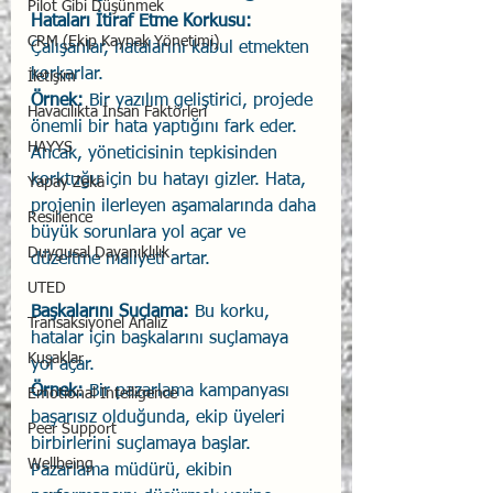
Pilot Gibi Düşünmek
Hataları İtiraf Etme Korkusu:
CRM (Ekip Kaynak Yönetimi)
Çalışanlar, hatalarını kabul etmekten 
korkarlar.
İletişim
Örnek:
 Bir yazılım geliştirici, projede 
Havacılıkta İnsan Faktörleri
önemli bir hata yaptığını fark eder. 
HAYYS
Ancak, yöneticisinin tepkisinden 
korktuğu için bu hatayı gizler. Hata, 
Yapay Zekâ
projenin ilerleyen aşamalarında daha 
Resilience
büyük sorunlara yol açar ve 
Duygusal Dayanıklılık
düzeltme maliyeti artar.
UTED
Başkalarını Suçlama:
 Bu korku, 
Transaksiyonel Analiz
hatalar için başkalarını suçlamaya 
Kuşaklar
yol açar.
Örnek:
 Bir pazarlama kampanyası 
Emotional Intelligence
başarısız olduğunda, ekip üyeleri 
Peer Support
birbirlerini suçlamaya başlar. 
Wellbeing
Pazarlama müdürü, ekibin 