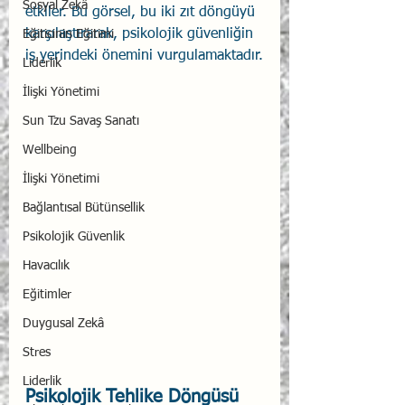
Sosyal Zekâ
etkiler. Bu görsel, bu iki zıt döngüyü 
karşılaştırarak, psikolojik güvenliğin 
Eğiticinin Eğitimi
iş yerindeki önemini vurgulamaktadır.
Liderlik
İlişki Yönetimi
Sun Tzu Savaş Sanatı
Wellbeing
İlişki Yönetimi
Bağlantısal Bütünsellik
Psikolojik Güvenlik
Havacılık
Eğitimler
Duygusal Zekâ
Stres
Liderlik
Psikolojik Tehlike Döngüsü