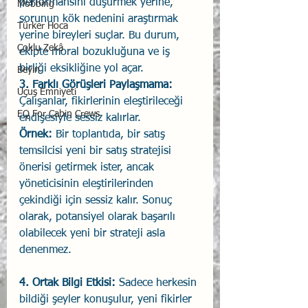
performansını düşürmek yerine, 
Mobbing
sorunun kök nedenini araştırmak 
Türker Hoca
yerine bireyleri suçlar. Bu durum, 
Çoklu Zekâ
ekipte moral bozukluğuna ve iş 
birliği eksikliğine yol açar.
Beyin
3. Farklı Görüşleri Paylaşmama:
Uçuş Emniyeti
Çalışanlar, fikirlerinin eleştirileceği 
EQ For Cabin Crews
endişesiyle sessiz kalırlar.
Örnek:
 Bir toplantıda, bir satış 
temsilcisi yeni bir satış stratejisi 
önerisi getirmek ister, ancak 
yöneticisinin eleştirilerinden 
çekindiği için sessiz kalır. Sonuç 
olarak, potansiyel olarak başarılı 
olabilecek yeni bir strateji asla 
denenmez.
4. Ortak Bilgi Etkisi:
 Sadece herkesin 
bildiği şeyler konuşulur, yeni fikirler 