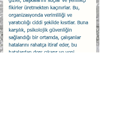
gizler, başkalarını suçlar ve yenilikçi 
fikirler üretmekten kaçınırlar. Bu, 
organizasyonda verimliliği ve 
yaratıcılığı ciddi şekilde kısıtlar. Buna 
karşılık, psikolojik güvenliğin 
sağlandığı bir ortamda, çalışanlar 
hatalarını rahatça itiraf eder, bu 
hatalardan ders çıkarır ve yeni 
fikirlerini özgürce paylaşır. Bu tür bir 
ortam, yenilikçiliği teşvik eder ve 
daha iyi karar alma süreçlerine yol 
açar. Dolayısıyla, liderlerin ve 
yöneticilerin, ekiplerinde psikolojik 
güvenliği artırmak için aktif olarak 
çaba göstermeleri, organizasyonun 
başarısı için hayati öneme sahiptir. 
Psikolojik güvenlik, sadece 
çalışanların iş tatminini artırmakla 
kalmaz, aynı zamanda 