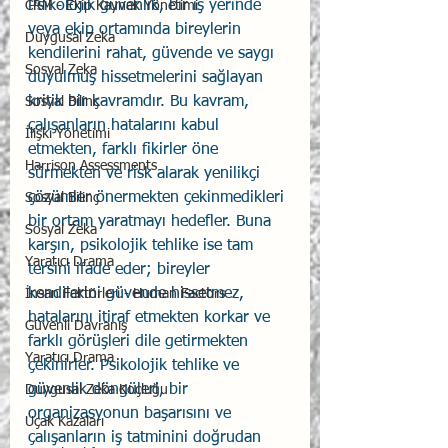
Psikolojik güvenlik, bir iş yerinde 
CRM - Ekip Kaynak Yönetimi
veya ekip ortamında bireylerin 
Duygusal Zeka
kendilerini rahat, güvende ve saygı 
Sosyal Zeka
duyulmuş hissetmelerini sağlayan 
kritik bir kavramdır. Bu kavram, 
Sosyal Bilinç
çalışanların hatalarını kabul 
İlişki Yönetimi
etmekten, farklı fikirler öne 
Harrison Assessments
sürmekten ve risk alarak yenilikçi 
çözümler önermekten çekinmedikleri 
Sosyal Bilinç
bir ortam yaratmayı hedefler. Buna 
Sosyal Zeka
karşın, psikolojik tehlike ise tam 
Yaratıcı Drama
tersini ifade eder; bireyler 
kendilerini güvende hissetmez, 
İnsan Faktörleri - Human Factors
hatalarını itiraf etmekten korkar ve 
Güvenli Davranış
farklı görüşleri dile getirmekten 
Yaratıcı Drama
çekinirler. Psikolojik tehlike ve 
güvenlik döngüleri, bir 
Duygusal Zeka Koçluğu
organizasyonun başarısını ve 
Uçak Kazaları
çalışanların iş tatminini doğrudan 