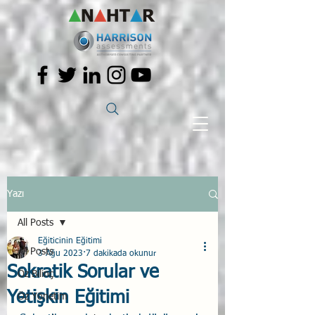
Yazı
All Posts
Eğiticinin Eğitimi
All Posts
3 Ağu 2023
7 dakikada okunur
Sokratik Sorular ve
Öz Bilinç
Yetişkin Eğitimi
Öz Yönetim