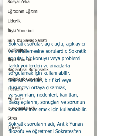
Sosyal Zekâ
Eğiticinin Eğitimi
Liderlik
İlişki Yönetimi
Sun Tzu Savaş Sanatı
Sokratik sorular, açık uçlu, açıklayıcı 
Wellbeing
ve derinlemesine sorulardır. Sokratik 
sorular, bir konuyu veya problemi 
İlişki Yönetimi
farklı yönlerden ve amaçlarla 
Bağlantısal Bütünsellik
sorgulamak için kullanılabilir. 
Psikolojik Güvenlik
Sokratik sorular, bir fikri veya 
düşünceyi ortaya çıkarmak, 
Havacılık
varsayımları, nedenleri, kanıtları, 
Eğitimler
bakış açılarını, sonuçları ve sorunun 
Duygusal Zekâ
kendisini incelemek için kullanılabilir.
Stres
Sokratik soruların adı, Antik Yunan 
Liderlik
filozofu ve öğretmeni Sokrates’ten 