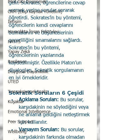
Pilot Gibi Düşünmek
gelir. Sokrates, öğrencilerine cevap 
vermek yerine sorular sorarak 
CRM (Ekip Kaynak Yönetimi)
öğretirdi. Sokrates’in bu yöntemi, 
İletişim
öğrencilerin kendi cevaplarını 
Havacılıkta İnsan Faktörleri
bulmalarını ve düşüncelerinin 
geçerliliğini sınamalarını sağlardı. 
HAYYS
Sokrates’in bu yöntemi, 
Yapay Zekâ
öğrencilerinin yazılarında 
Resilience
kaydedilmiştir. Özellikle Platon’un 
diyalogları, Sokratik sorgulamanın 
Duygusal Dayanıklılık
en iyi örnekleridir.
UTED
Sokratik Soruların 6 Çeşidi 
Transaksiyonel Analiz
Açıklama Soruları:
 Bu sorular, 
Kuşaklar
karşıdakinin ne söylediğini veya 
Emotional Intelligence
ne anlama geldiğini netleştirmek 
Peer Support
için kullanılır.
Varsayım Soruları:
 Bu sorular, 
Wellbeing
karşıdakinin farkında olmadan 