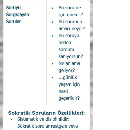
Soruyu 
Bu soru ne 
Sorgulayan 
için önemli?
Sorular
Bu sorunun 
amacı neydi?
Bu soruyu 
neden 
sordum 
sanıyorsun?
Ne anlama 
geliyor?
...günlük 
yaşam için 
nasıl 
geçerlidir?
Sokratik Soruların Özellikleri:
Sistematik ve disiplinlidir: 
Sokratik sorular rastgele veya 