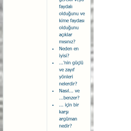
gerekli veya 
faydalı 
olduğunu ve 
kime faydası 
olduğunu 
açıklar 
mısınız?
Neden en 
iyisi?
...'nin güçlü 
ve zayıf 
yönleri 
nelerdir?
Nasıl... ve 
...benzer?
... için bir 
karşı 
argüman 
nedir?