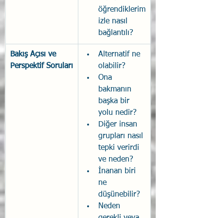
öğrendiklerim
izle nasıl 
bağlantılı?
Bakış Açısı ve 
Alternatif ne 
Perspektif Soruları
olabilir?
Ona 
bakmanın 
başka bir 
yolu nedir?
Diğer insan 
grupları nasıl 
tepki verirdi 
ve neden?
İnanan biri 
ne 
düşünebilir?
Neden 