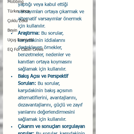
Mobbing
yaptığı veya kabul ettiği 
Türker Hoca
varsayımları ortaya çıkarmak ve 
alternatif varsayımlar önermek 
Çoklu Zekâ
için kullanılır.
Beyin
Araştırma:
 Bu sorular, 
Uçuş Emniyeti
karşıdakinin iddialarını 
destekleyen örnekler, 
EQ For Cabin Crews
benzetmeler, nedenler ve 
kanıtları ortaya koymasını 
sağlamak için kullanılır.
Bakış Açısı ve Perspektif 
Soruları:
 Bu sorular, 
karşıdakinin bakış açısının 
alternatiflerini, avantajlarını, 
dezavantajlarını, güçlü ve zayıf 
yanlarını değerlendirmesini 
sağlamak için kullanılır.
Çıkarım ve sonuçları sorgulayan 