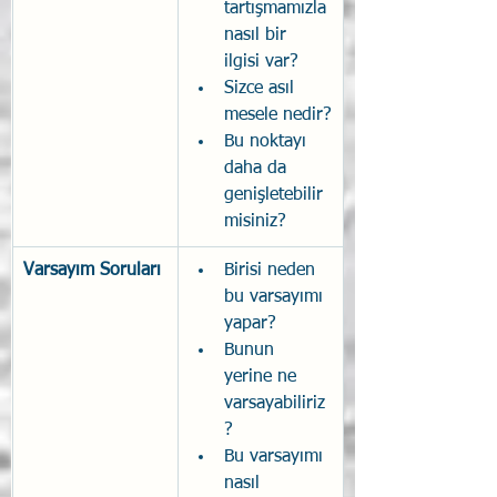
tartışmamızla 
nasıl bir 
ilgisi var?
Sizce asıl 
mesele nedir?
Bu noktayı 
daha da 
genişletebilir 
misiniz?
Varsayım Soruları
​Birisi neden 
bu varsayımı 
yapar?
Bunun 
yerine ne 
varsayabiliriz
?
Bu varsayımı 
nasıl 