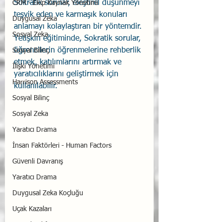
Sokratik sorular, eleştirel düşünmeyi 
CRM - Ekip Kaynak Yönetimi
teşvik eden ve karmaşık konuları 
Duygusal Zeka
anlamayı kolaylaştıran bir yöntemdir. 
Sosyal Zeka
Yetişkin eğitiminde, Sokratik sorular, 
öğrencilerin öğrenmelerine rehberlik 
Sosyal Bilinç
etmek, katılımlarını artırmak ve 
İlişki Yönetimi
yaratıcılıklarını geliştirmek için 
Harrison Assessments
kullanılabilir.
Sosyal Bilinç
Sosyal Zeka
Yaratıcı Drama
İnsan Faktörleri - Human Factors
Güvenli Davranış
Yaratıcı Drama
Duygusal Zeka Koçluğu
Uçak Kazaları