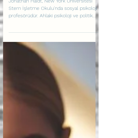
Dijital Teknolojilerin
Gençlerin Ruh Sağlığı
Üzerindeki 4 Temel Etkisi
Jonathan Haidt, New York Üniversitesi
Stern İşletme Okulu'nda sosyal psikoloji
profesörüdür. Ahlaki psikoloji ve politik
psikoloji...