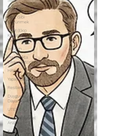
Stres
Liderlik
Pilot Gibi
Düşünmek
CRM (Ekip
Kaynak
Yönetimi)
İletişim
Havacılıkta
İnsan Faktörleri
HAYYS
Yapay Zekâ
Resilience
Duygusal
Dayanıklılık
UTED
Transaksiyonel
Analiz
Kuşaklar