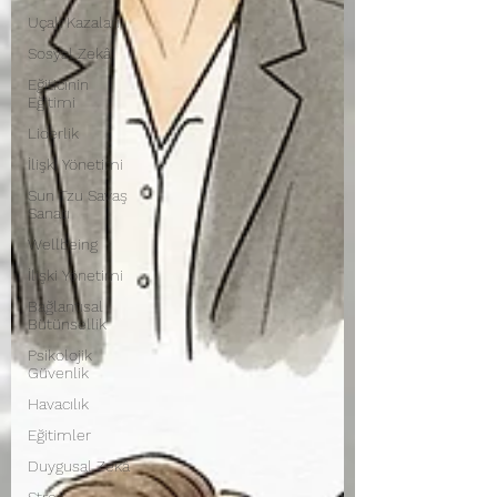
Uçak Kazaları
Sosyal Zekâ
Eğiticinin
Eğitimi
Liderlik
İlişki Yönetimi
Sun Tzu Savaş
Sanatı
Wellbeing
İlişki Yönetimi
Bağlantısal
Bütünsellik
Psikolojik
Güvenlik
Havacılık
Eğitimler
Duygusal Zekâ