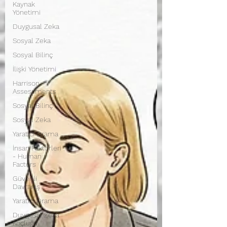
Kaynak
Yönetimi
Duygusal Zeka
Sosyal Zeka
Sosyal Bilinç
İlişki Yönetimi
Harrison
Assessments
Sosyal Bilinç
Sosyal Zeka
Yaratıcı Drama
İnsan Faktörleri
- Human
Factors
Güvenli
Davranış
Yaratıcı Drama
Duygusal Zeka
Koçluğu