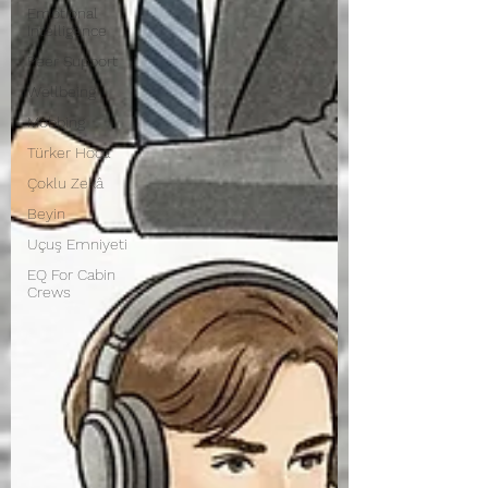
Emotional
Intelligence
Peer Support
Wellbeing
Mobbing
Türker Hoca
Çoklu Zekâ
Beyin
Uçuş Emniyeti
EQ For Cabin
Crews