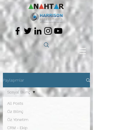
Paylaşımlar
Sosyal Bilinç
All Posts
Öz Bilinç
Öz Yönetim
CRM - Ekip