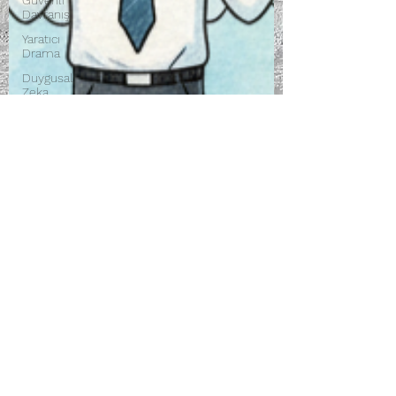
Güvenli
Davranış
Yaratıcı
Drama
Duygusal
Zeka
Koçluğu
Uçak
Kazaları
Sosyal Zekâ
Eğiticinin
Eğitimi
Liderlik
İlişki
Yönetimi
Sun Tzu
Savaş
Sanatı
Wellbeing
İlişki
Yönetimi