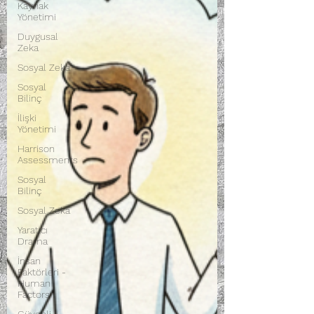
Kaynak
Yönetimi
Duygusal
Zeka
Sosyal Zeka
Sosyal
Bilinç
İlişki
Yönetimi
Harrison
Assessments
Sosyal
Bilinç
Sosyal Zeka
Yaratıcı
Drama
İnsan
Faktörleri -
Human
Factors