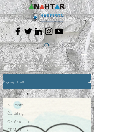
Paylaşımlar
All Posts
All Posts
Öz Bilinç
Öz Yönetim
CRM - Ekip