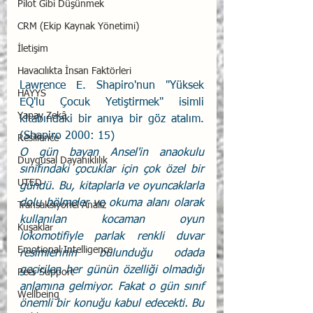
Pilot Gibi Düşünmek
CRM (Ekip Kaynak Yönetimi)
İletişim
Havacılıkta İnsan Faktörleri
Lawrence E. Shapiro'nun "Yüksek 
HAYYS
EQ'lu Çocuk Yetiştirmek" isimli 
Yapay Zekâ
kitabındaki bir anıya bir göz atalım. 
(Shapiro 2000: 15)
Resilience
O gün bayan Ansel'in anaokulu 
Duygusal Dayanıklılık
sınıfındaki çocuklar için çok özel bir 
UTED
gündü. Bu, kitaplarla ve oyuncaklarla 
dolu bölmeler ve okuma alanı olarak 
Transaksiyonel Analiz
kullanılan kocaman oyun 
Kuşaklar
lokomotifiyle parlak renkli duvar 
Emotional Intelligence
resimlerinin bulunduğu odada 
geçirilen her günün özelliği olmadığı 
Peer Support
anlamına gelmiyor. Fakat o gün sınıf 
Wellbeing
önemli bir konuğu kabul edecekti. Bu 