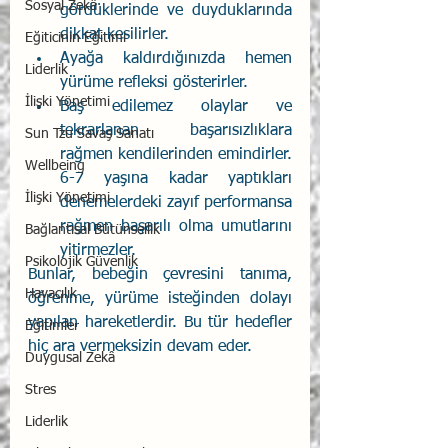
Sosyal Zekâ
gördüklerinde ve duyduklarında 
dikkat kesilirler. 
Eğiticinin Eğitimi
Ayağa kaldırdığınızda hemen 
Liderlik
yürüme refleksi gösterirler. 
İlişki Yönetimi
Baş edilemez olaylar ve 
tekrarlanan başarısızlıklara 
Sun Tzu Savaş Sanatı
rağmen kendilerinden emindirler. 
Wellbeing
6-7 yaşına kadar yaptıkları 
İlişki Yönetimi
denemelerdeki zayıf performansa 
rağmen başarılı olma umutlarını 
Bağlantısal Bütünsellik
yitirmezler.
Psikolojik Güvenlik
Bunlar, bebeğin çevresini tanıma, 
Havacılık
öğrenme, yürüme isteğinden dolayı 
yapılan hareketlerdir. Bu tür hedefler 
Eğitimler
hiç ara vermeksizin devam eder.
Duygusal Zekâ
Stres
Liderlik