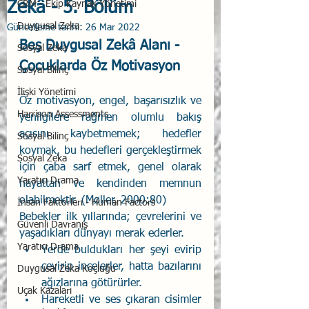
Zekâ - 5. Bölüm
CRM - Ekip Kaynak Yönetimi
Duygusal Zeka
Güncelleme tarihi:
26 Mar 2022
Beş Duygusal Zekâ Alanı - 
Sosyal Zeka
Çocuklarda Öz Motivasyon
Sosyal Bilinç
İlişki Yönetimi
Öz motivasyon, engel, başarısızlık ve 
Harrison Assessments
yenilgilere rağmen olumlu bakış 
açısını kaybetmemek; hedefler 
Sosyal Bilinç
koymak, bu hedefleri gerçekleştirmek 
Sosyal Zeka
için çaba sarf etmek, genel olarak 
Yaratıcı Drama
hayattan ve kendinden memnun 
olabilmektir. (Møller, 2000:80)
İnsan Faktörleri - Human Factors
Bebekler ilk yıllarında; çevrelerini ve 
Güvenli Davranış
yaşadıkları dünyayı merak ederler. 
Yaratıcı Drama
Yerde buldukları her şeyi evirip 
çevirip incelerler, hatta bazılarını 
Duygusal Zeka Koçluğu
ağızlarına götürürler. 
Uçak Kazaları
Hareketli ve ses çıkaran cisimler 