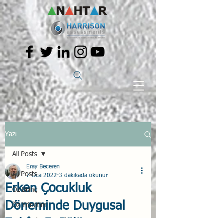
Yazı
All Posts
Eray Beceren
All Posts
7 Oca 2022
3 dakikada okunur
Erken Çocukluk
Öz Bilinç
Döneminde Duygusal
Öz Yönetim