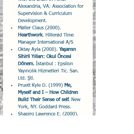
Alexandria, VA: Association for 
Supervision & Curriculum 
Development. 
Møller Claus (2000). 
Hearthwork
. Hillerød Time 
Manager International A/S 
Oktay Ayla (2000). 
Yaşamın 
Sihirli Yılları: Okul Öncesi 
Dönem.
 İstanbul : Epsilon 
Yayıncılık Hizmetleri Tic. San. 
Ltd. Şti.
Pruett Kyle D. (1999) 
Me, 
Myself and I – How Children 
Build Their Sense of self. 
New 
York, NY. Goddard Press.
Shapiro Lawrence E. (2000). 
Yüksek EQ'lu Bir Çocuk 
Yetiştirmek. 
İstanbul : Varlık 