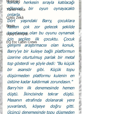
Mobbing
konuk, herkesin sırayla katılacağı 
eğlenceli bir oyun oynayacaktı 
Türker Hoca
onlarla.
Çoklu Zekâ
Dört yaşındaki Barry, çocuklara 
Beyin
kasten çok zor gelecek şekilde 
tasarlanmış olan bu oyunu oynamak 
Uçuş Emniyeti
için seçilen ilk çocuktu. Çocuk 
EQ For Cabin Crews
gelişimi araştırmacısı olan konuk, 
Barry'ye bir kuleye bağlı platformun 
üzerine oturtulmuş parlak bir metal 
top gösterdi ve şöyle dedi: "Bu küçük 
bir asansör gibi. Küçük topu 
düşürmeden platformu kulenin en 
üstüne kadar kaldırmak zorundasın." 
Barry'nin ilk denemesinde hemen 
düştü. İkincisinde tekrar düştü. 
Masanın etrafında dolanarak yere 
yuvarlandı, köşeye doğru gitti. 
Üçüncü denemesinde topu düşmeden 