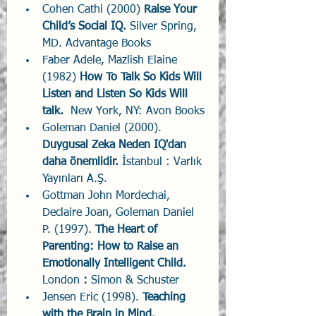
Cohen Cathi (2000) 
Raise Your 
Child’s Social IQ. 
Silver Spring, 
MD.
Advantage Books
Faber Adele, Mazlish Elaine 
(1982) 
How To Talk So Kids Will 
Listen and Listen So Kids Will 
talk.
  New York, NY: Avon Books
Goleman Daniel (2000). 
Duygusal Zeka Neden IQ'dan 
daha önemlidir. 
İstanbul : Varlık 
Yayınları A.Ş.
Gottman John Mordechai, 
Declaire Joan, Goleman Daniel 
P. (1997). 
The Heart of 
Parenting: How to Raise an 
Emotionally Intelligent Child. 
London
 : 
Simon & Schuster
Jensen Eric (1998). 
Teaching 
with the Brain in Mind. 