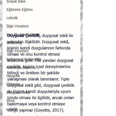
Sosyal Zekâ
Eğiticinin Eğitimi
Liderlik
İlişki Yönetimi
Sun Tzu Savaş Sanatı
Duygusal Çeviklik,
 duygusal zekâ ile 
yakından ilişkilidir. Duygusal zekâ, 
Wellbeing
kişinin kendi duygularının farkında 
İlişki Yönetimi
olması ve onu kontrol etmesi 
Bağlantısal Bütünsellik
anlamına gelir. Öte yandan duygusal 
çeviklik, kişinin içsel deneyimlerine 
Psikolojik Güvenlik
bilinçli ve üretken bir şekilde 
Havacılık
yaklaşması olarak tanımlanır. Tıpkı 
Eğitimler
duygusal zekâ gibi, duygusal çeviklik 
de kişinin kendi duygularıyla uyum 
Duygusal Zekâ
içinde olması ile ilgilidir, ancak onları 
Stres
bastırmaya veya kontrol etmeye 
Liderlik
vurgu yapmaz (Goyette, 2017). 