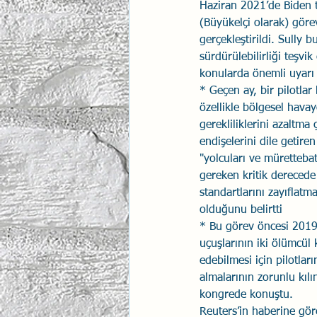
Haziran 2021’de Biden t
(Büyükelçi olarak) göre
İlişki Yönetimi
Sun Tzu 
gerçekleştirildi. Sully 
sürdürülebilirliği teşvi
konularda önemli uyarı 
Psikolojik Güvenlik
Hav
* Geçen ay, bir pilotlar 
özellikle bölgesel havayo
gerekliliklerini azaltma ç
endişelerini dile getiren
"yolcuları ve müretteba
gereken kritik derecede
standartlarını zayıflatm
olduğunu belirtti
* Bu görev öncesi 201
uçuşlarının iki ölümcü
edebilmesi için pilotları
almalarının zorunlu kıl
kongrede konuştu.
Reuters’in haberine gör