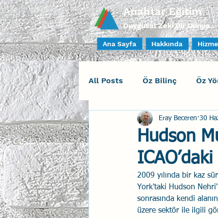
Anahtar Eğitim
Duygusal Zeki Bir Dünya..
Ana Sayfa
Hakkında
Hizme
All Posts
Öz Bilinç
Öz Yö
Eray Beceren
30 Ha
Sosyal Bilinç
İlişki Yöne
Hudson Mu
ICAO’daki 
Yaratıcı Drama
İnsan Fa
2009 yılında bir kaz sü
York'taki Hudson Nehri'
Duygusal Zeka Koçluğu
sonrasında kendi alanın
üzere sektör ile ilgili g