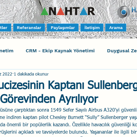
tler
Referanslar
Paylaşımlar
İletişim
Arama
netim
CRM - Ekip Kaynak Yönetimi
Duygusal Z
z 2022
1 dakikada okunur
timi
Harrison Assessments
Sosyal Bilinç
S
cizesinin Kaptanı Sullenber
Görevinden Ayrılıyor
ktörleri - Human Factors
Güvenli Davranış
Yara
rüsüne çarptıktan sonra 1549 Sefer Sayılı Airbus A320'yi güvenli
ne indiren kaptan pilot Chesley Burnett “Sully” Sullenberger ya
Uçak Kazaları
Sosyal Zekâ
Eğiticinin Eğitimi
da önemli bir popülerlik kazandı. Özellikle havacılık güvenliği k
örüşlerini açıkladı ve tavsiyelerde bulundu. Yaşananlar ile ilgili bir