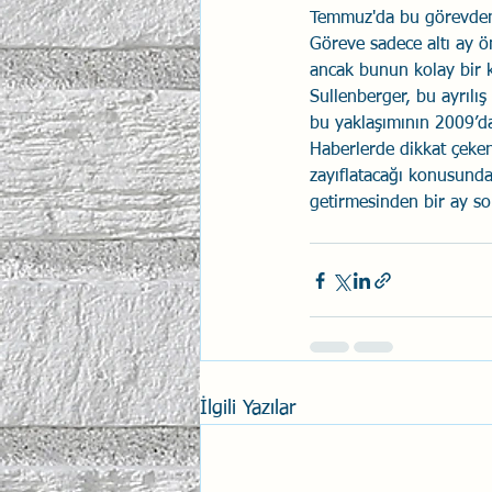
Temmuz'da bu görevden a
Göreve sadece altı ay ö
ancak bunun kolay bir k
Sullenberger, bu ayrılı
bu yaklaşımının 2009’d
Haberlerde dikkat çeken 
zayıflatacağı konusunda u
getirmesinden bir ay so
İlgili Yazılar