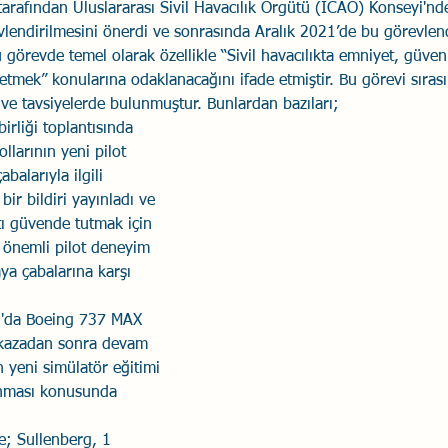
arafından Uluslararası Sivil Havacılık Örgütü (ICAO) Konseyi'nde
vlendirilmesini önerdi ve sonrasında Aralık 2021’de bu görevlen
Savaş Sanatı
Wellbeing
İlişki Yönetimi
Bağla
bu görevde temel olarak özellikle “Sivil havacılıkta emniyet, güven
k etmek” konularına odaklanacağını ifade etmiştir. Bu görevi sırası
ve tavsiyelerde bulunmuştur. Bunlardan bazıları;
acılık
Eğitimler
Duygusal Zekâ
Stres
Li
birliği toplantısında 
llarının yeni pilot 
abalarıyla ilgili 
 bir bildiri yayınladı ve 
tı güvende tutmak için 
 önemli pilot deneyim 
aya çabalarına karşı 
9'da Boeing 737 MAX 
l kazadan sonra devam 
n yeni simülatör eğitimi 
ınması konusunda 
e; Sullenberg, 1 