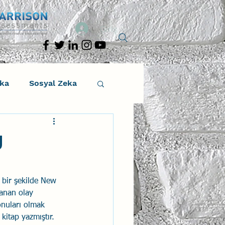
Giriş
eka
Sosyal Zeka
osyal Zeka
g
tıcı Drama
 bir şekilde New 
şanan olay 
Liderlik
onuları olmak 
 kitap yazmıştır.