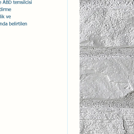
 ABD temsilcisi 
dirme 
ntısal Bütünsellik
lik ve 
nda belirtilen 
derlik