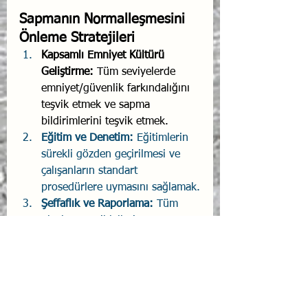
Sapmanın Normalleşmesini 
Önleme Stratejileri
Kapsamlı Emniyet Kültürü 
Geliştirme:
 Tüm seviyelerde 
emniyet/güvenlik farkındalığını 
teşvik etmek ve sapma 
bildirimlerini teşvik etmek.
Eğitim ve Denetim:
 Eğitimlerin 
sürekli gözden geçirilmesi ve 
çalışanların standart 
prosedürlere uymasını sağlamak.
Şeffaflık ve Raporlama:
 Tüm 
olayların ve ihlallerin 
raporlanabilir bir şekilde kayıt 
altına alınması.
Yönetimden Örnek 
Olma:
 Liderlerin prosedürlere 
sıkı sıkıya bağlı olması ve 