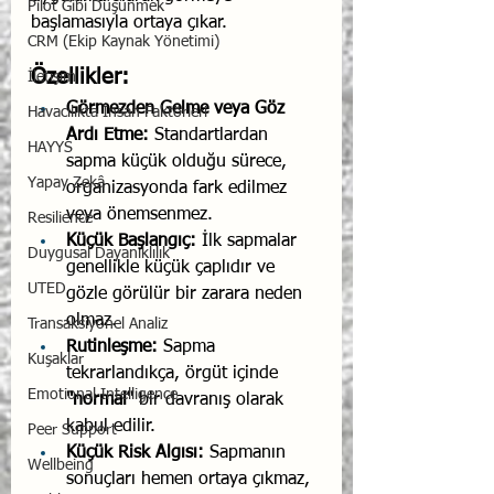
Pilot Gibi Düşünmek
başlamasıyla ortaya çıkar.
CRM (Ekip Kaynak Yönetimi)
Özellikler:
İletişim
Görmezden Gelme veya Göz 
Havacılıkta İnsan Faktörleri
Ardı Etme:
 Standartlardan 
HAYYS
sapma küçük olduğu sürece, 
Yapay Zekâ
organizasyonda fark edilmez 
veya önemsenmez.
Resilience
Küçük Başlangıç:
 İlk sapmalar 
Duygusal Dayanıklılık
genellikle küçük çaplıdır ve 
UTED
gözle görülür bir zarara neden 
olmaz.
Transaksiyonel Analiz
Rutinleşme:
 Sapma 
Kuşaklar
tekrarlandıkça, örgüt içinde 
Emotional Intelligence
"normal"
 bir davranış olarak 
kabul edilir.
Peer Support
Küçük Risk Algısı:
 Sapmanın 
Wellbeing
sonuçları hemen ortaya çıkmaz, 