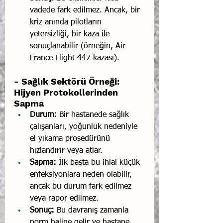
vadede fark edilmez. Ancak, bir 
kriz anında pilotların 
yetersizliği, bir kaza ile 
sonuçlanabilir (örneğin, Air 
France Flight 447 kazası).
- Sağlık Sektörü Örneği: 
Hijyen Protokollerinden 
Sapma
Durum:
 Bir hastanede sağlık 
çalışanları, yoğunluk nedeniyle 
el yıkama prosedürünü 
hızlandırır veya atlar.
Sapma:
 İlk başta bu ihlal küçük 
enfeksiyonlara neden olabilir, 
ancak bu durum fark edilmez 
veya rapor edilmez.
Sonuç:
 Bu davranış zamanla 
norm haline gelir ve hastane 