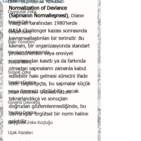
Güncelleme tarihi:
12 Tem 2025
CRM - Ekip Kaynak Yönetimi
Normalization of Deviance 
Duygusal Zeka
(Sapmanın Normalleşmesi)
, Diane 
Sosyal Zeka
Vaughan tarafından 1980'lerde 
NASA Challenger kazası sonrasında 
Sosyal Bilinç
kavramsallaştırılan bir terimdir. Bu 
İlişki Yönetimi
kavram, bir organizasyonda standart 
Harrison Assessments
prosedürlerden veya emniyet 
normlarından kasıtlı ya da farkında 
Sosyal Bilinç
olmadan sapmaların zamanla kabul 
Sosyal Zeka
edilebilir hale gelmesi sürecini ifade 
Yaratıcı Drama
eder. Başlangıçta, bu sapmalar küçük 
veya önemsiz görülebilir; ancak 
İnsan Faktörleri - Human Factors
tekrarlandıkça ve sonuçları 
Güvenli Davranış
doğrudan gözlemlenmediğinde, bu 
Yaratıcı Drama
davranışlar örgütsel bir norm haline 
gelebilir.
Duygusal Zeka Koçluğu
Uçak Kazaları