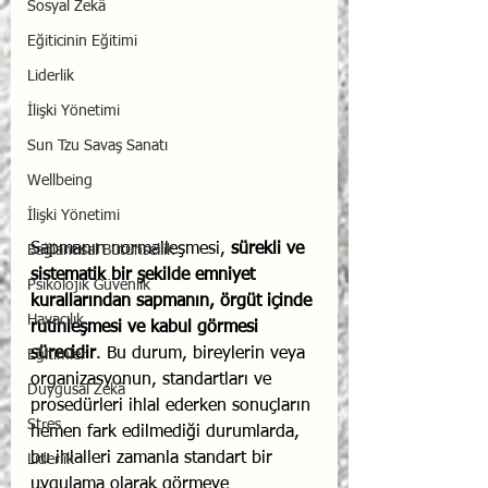
Sosyal Zekâ
Eğiticinin Eğitimi
Liderlik
İlişki Yönetimi
Sun Tzu Savaş Sanatı
Wellbeing
İlişki Yönetimi
Sapmanın normalleşmesi, 
sürekli ve 
Bağlantısal Bütünsellik
sistematik bir şekilde emniyet 
Psikolojik Güvenlik
kurallarından sapmanın, örgüt içinde 
Havacılık
rutinleşmesi ve kabul görmesi 
sürecidir
. Bu durum, bireylerin veya 
Eğitimler
organizasyonun, standartları ve 
Duygusal Zekâ
prosedürleri ihlal ederken sonuçların 
Stres
hemen fark edilmediği durumlarda, 
bu ihlalleri zamanla standart bir 
Liderlik
uygulama olarak görmeye 