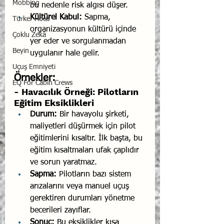
Mobbing
bu nedenle risk algısı düşer.
Kültürel Kabul:
 Sapma, 
Türker Hoca
organizasyonun kültürü içinde 
Çoklu Zekâ
yer eder ve sorgulanmadan 
Beyin
uygulanır hale gelir.
Uçuş Emniyeti
Örnekler:
EQ For Cabin Crews
- Havacılık Örneği: Pilotların 
Eğitim Eksiklikleri
Durum:
 Bir havayolu şirketi, 
maliyetleri düşürmek için pilot 
eğitimlerini kısaltır. İlk başta, bu 
eğitim kısaltmaları ufak çaplıdır 
ve sorun yaratmaz.
Sapma:
 Pilotların bazı sistem 
arızalarını veya manuel uçuş 
gerektiren durumları yönetme 
becerileri zayıflar.
Sonuç:
 Bu eksiklikler kısa 