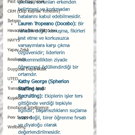
Pilot Gibi Düşünmek
çıkması, sorunları erkenden 
belirtmesi ve korkmadan 
CRM (Ekip Kaynak Yönetimi)
hatalarını kabul edebilmesidir.
İletişim
Lauren Tropeano (Docebo): 
Bir 
Havacılıkta İnsan Faktörleri
rahatlık değil, konuşma, fikirleri 
test etme ve korkusuzca 
HAYYS
varsayımlara karşı çıkma 
Yapay Zekâ
özgüvenidir; liderlerin 
Resilience
mükemmellikten ziyade 
öğrenmeyi ödüllendirdiği bir 
Duygusal Dayanıklılık
ortamdır.
UTED
Kathy George (Spherion 
Transaksiyonel Analiz
Staffing and 
Recruiting):
 Ekiplerin işler ters 
Kuşaklar
gittiğinde verdiği tepkiyle 
Emotional Intelligence
ilgilidir; başarısızlıkların suçlama 
Peer Support
aracı değil, birer öğrenme fırsatı 
ve diyaloğu olarak 
Wellbeing
değerlendirilmesidir.