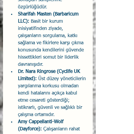
sonuçları sahiplenme 
özgürlüğüdür.
Sharifah Masten (Barbaricum 
LLC): 
Basit bir kurum 
inisiyatifinden ziyade, 
çalışanların sorgulama, katkı 
sağlama ve fikirlere karşı çıkma 
konusunda kendilerini güvende 
hissettikleri somut bir liderlik 
davranışıdır.
Dr. Nara Ringrose (Cyclife UK 
Limited):
 Üst düzey yöneticilerin 
yargılanma korkusu olmadan 
kendi hatalarını açıkça kabul 
etme cesareti gösterdiği; 
istikrarlı, güvenli ve sağlıklı bir 
çalışma ortamıdır.
Amy Cappellanti-Wolf 
(Dayforce): 
Çalışanların rahat 