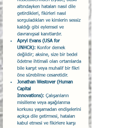
hissettiklerinden ziyade, baskı 
altındayken hataları nasıl dile 
getirdikleri, fikirleri nasıl 
sorguladıkları ve kimlerin sessiz 
kaldığı gibi eylemsel ve 
davranışsal kanıtlardır.
Apryl Evans (USA for 
UNHCR): 
Konfor demek 
değildir; aksine, size bir bedel 
ödetme ihtimali olan ortamlarda 
bile karşıt veya muhalif bir fikri 
öne sürebilme cesaretidir.
Jonathan Westover (Human 
Capital 
Innovations): 
Çalışanların 
misilleme veya aşağılanma 
korkusu yaşamadan endişelerini 
açıkça dile getirmesi, hataları 
kabul etmesi ve fikirlere karşı 