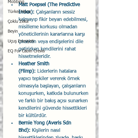
Mobbing
Matt Poepsel (The Predictive 
Türker Hoca
Index): 
Çalışanların sessiz 
kalmayıp fikir beyan edebilmesi, 
Çoklu Zekâ
misilleme korkusu olmadan 
Beyin
yöneticilerinin kararlarına karşı 
Uçuş Emniyeti
çıkarken veya endişelerini dile 
getirirken kendilerini rahat 
EQ For Cabin Crews
hissetmeleridir.
Heather Smith 
(Flimp):
 Liderlerin hatalara 
yapıcı tepkiler vererek örnek 
olmasıyla başlayan, çalışanların 
konuşurken, katkıda bulunurken 
ve farklı bir bakış açısı sunarken 
kendilerini güvende hissettikleri 
bir kültürdür.
Bernie Yong (Averis Sdn 
Bhd):
 Kişilerin nasıl 