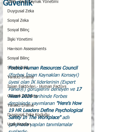
Güvenlik
CRM - Ekip Kaynak Yönetimi
Duygusal Zeka
Sosyal Zeka
Sosyal Bilinç
İlişki Yönetimi
Harrison Assessments
Sosyal Bilinç
Sosyal Zeka
Forbes Human Resources Council 
(Forbes İnsan Kaynakları Konseyi) 
Yaratıcı Drama
üyesi olan İK liderlerinin (Expert 
İnsan Faktörleri - Human Factors
Panel®) görüşlerini derleyen ve 
17 
Güvenli Davranış
Nisan 2026 
tarihinde Forbes 
dergisinde yayımlanan 
"Here's How 
Yaratıcı Drama
19 HR Leaders Define Psychological 
Duygusal Zeka Koçluğu
Safety In The Workplace" 
adlı 
Uçak Kazaları
çalışmada yapılan tanımlamalar 