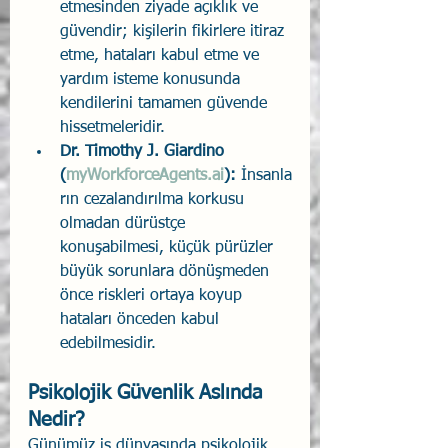
etmesinden ziyade açıklık ve 
güvendir; kişilerin fikirlere itiraz 
etme, hataları kabul etme ve 
yardım isteme konusunda 
kendilerini tamamen güvende 
hissetmeleridir.
Dr. Timothy J. Giardino 
(
myWorkforceAgents.ai
): 
İnsanla
rın cezalandırılma korkusu 
olmadan dürüstçe 
konuşabilmesi, küçük pürüzler 
büyük sorunlara dönüşmeden 
önce riskleri ortaya koyup 
hataları önceden kabul 
edebilmesidir.
Psikolojik Güvenlik Aslında 
Nedir? 
Günümüz iş dünyasında psikolojik 