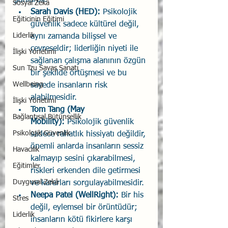
şunlardır.
Sosyal Zekâ
Sarah Davis (HED): 
Psikolojik 
Eğiticinin Eğitimi
güvenlik sadece kültürel değil, 
Liderlik
aynı zamanda bilişsel ve 
çevreseldir; liderliğin niyeti ile 
İlişki Yönetimi
sağlanan çalışma alanının özgün 
Sun Tzu Savaş Sanatı
bir şekilde örtüşmesi ve bu 
Wellbeing
sayede insanların risk 
alabilmesidir.
İlişki Yönetimi
Tom Tang (May 
Bağlantısal Bütünsellik
Mobility):
 Psikolojik güvenlik 
Psikolojik Güvenlik
sadece rahatlık hissiyatı değildir, 
önemli anlarda insanların sessiz 
Havacılık
kalmayıp sesini çıkarabilmesi, 
Eğitimler
riskleri erkenden dile getirmesi 
Duygusal Zekâ
ve kararları sorgulayabilmesidir.
Neepa Patel (WellRight): 
Bir his 
Stres
değil, eylemsel bir örüntüdür; 
Liderlik
insanların kötü fikirlere karşı 