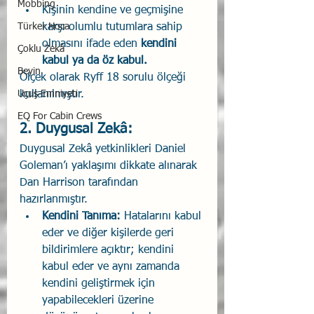
Mobbing
Kişinin kendine ve geçmişine 
Türker Hoca
karşı olumlu tutumlara sahip 
olmasını ifade eden 
kendini 
Çoklu Zekâ
kabul ya da öz kabul.
Beyin
Ölçek olarak Ryff 18 sorulu ölçeği 
Uçuş Emniyeti
kullanılmıştır.
EQ For Cabin Crews
2. Duygusal Zekâ: 
Duygusal Zekâ yetkinlikleri Daniel 
Goleman’ı yaklaşımı dikkate alınarak 
Dan Harrison tarafından 
hazırlanmıştır.
Kendini Tanıma:
 Hatalarını kabul 
eder ve diğer kişilerde geri 
bildirimlere açıktır; kendini 
kabul eder ve aynı zamanda 
kendini geliştirmek için 
yapabilecekleri üzerine 