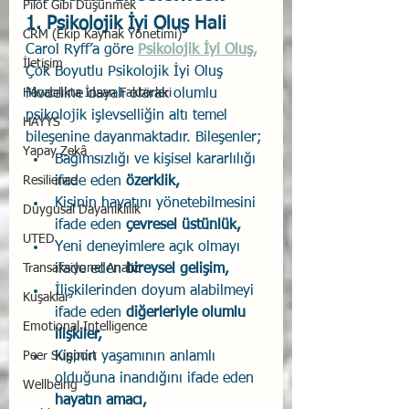
Pilot Gibi Düşünmek
1. Psikolojik İyi Oluş Hali
CRM (Ekip Kaynak Yönetimi)
Carol Ryff’a göre 
Psikolojik İyi Oluş,
İletişim
Çok Boyutlu Psikolojik İyi Oluş 
Havacılıkta İnsan Faktörleri
Modeline dayalı olarak olumlu 
psikolojik işlevselliğin altı temel 
HAYYS
bileşenine dayanmaktadır. Bileşenler;
Yapay Zekâ
Bağımsızlığı ve kişisel kararlılığı 
Resilience
ifade eden 
özerklik,
Kişinin hayatını yönetebilmesini 
Duygusal Dayanıklılık
ifade eden 
çevresel üstünlük,
UTED
Yeni deneyimlere açık olmayı 
Transaksiyonel Analiz
ifade eden 
bireysel gelişim,
İlişkilerinden doyum alabilmeyi 
Kuşaklar
ifade eden 
diğerleriyle olumlu 
Emotional Intelligence
ilişkiler, 
Peer Support
Kişinin yaşamının anlamlı 
olduğuna inandığını ifade eden 
Wellbeing
hayatın amacı,