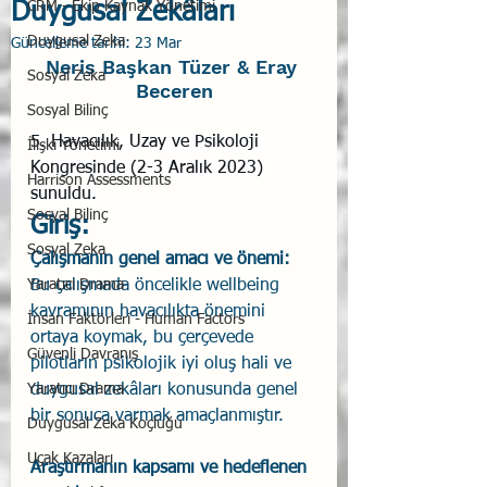
Duygusal Zekâları
CRM - Ekip Kaynak Yönetimi
Duygusal Zeka
Güncelleme tarihi:
23 Mar
Neris Başkan Tüzer & Eray 
Sosyal Zeka
Beceren
Sosyal Bilinç
5. Havacılık, Uzay ve Psikoloji 
İlişki Yönetimi
Kongresinde (2-3 Aralık 2023) 
Harrison Assessments
sunuldu.
Sosyal Bilinç
Giriş:
Sosyal Zeka
Çalışmanın genel amacı ve önemi: 
Yaratıcı Drama
Bu çalışmada öncelikle wellbeing 
kavramının havacılıkta önemini 
İnsan Faktörleri - Human Factors
ortaya koymak, bu çerçevede 
Güvenli Davranış
pilotların psikolojik iyi oluş hali ve 
Yaratıcı Drama
duygusal zekâları konusunda genel 
bir sonuca varmak amaçlanmıştır.
Duygusal Zeka Koçluğu
Uçak Kazaları
Araştırmanın kapsamı ve hedeflenen 