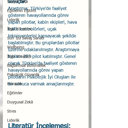
Sosyal Zekâ
sonuçlar: 
Araştırma; Türkiye’de faaliyet 
Eğiticinin Eğitimi
gösteren havayollarında görev 
Liderlik
yapan pilotlar, kabin ekipleri, hava 
İlişki Yönetimi
trafik kontrolörleri, uçak 
teknisyenlerini kapsayacak şekilde 
Sun Tzu Savaş Sanatı
başlatılmıştır. Bu gruplardan pilotlar 
Wellbeing
üzerine odaklanılmıştır. Araştırmaya 
İlişki Yönetimi
toplam 283 pilot katılmıştır. Genel 
olarak Türkiye’de faaliyet gösteren 
Bağlantısal Bütünsellik
havayollarında görev yapan 
Psikolojik Güvenlik
pilotların Psikolojik İyi Oluşları ile 
Havacılık
bir sonuca varmak amaçlanmıştır.
Eğitimler
Duygusal Zekâ
Stres
Liderlik
Literatür İncelemesi: