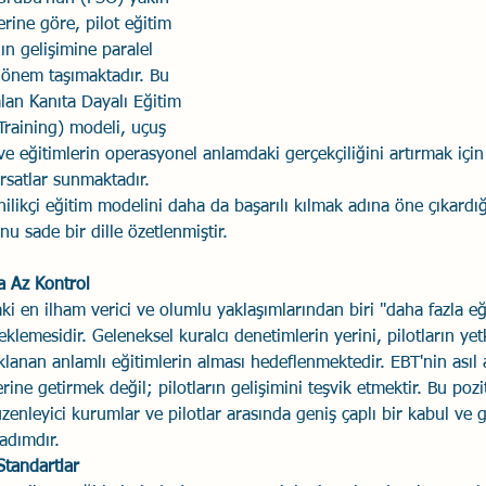
rine göre, pilot eğitim 
Savaş Sanatı
Wellbeing
İlişki Yönetimi
Bağla
ın gelişimine paralel 
 önem taşımaktadır. Bu 
lan Kanıta Dayalı Eğitim 
acılık
Eğitimler
Duygusal Zekâ
Stres
Li
raining) modeli, uçuş 
ve eğitimlerin operasyonel anlamdaki gerçekçiliğini artırmak için 
rsatlar sunmaktadır.
ilikçi eğitim modelini daha da başarılı kılmak adına öne çıkardı
nu sade bir dille özetlenmiştir.
a Az Kontrol
 en ilham verici ve olumlu yaklaşımlarından biri "daha fazla eğ
eklemesidir. Geleneksel kuralcı denetimlerin yerini, pilotların yetk
klanan anlamlı eğitimlerin alması hedeflenmektedir. EBT'nin asıl
ine getirmek değil; pilotların gelişimini teşvik etmektir. Bu pozit
zenleyici kurumlar ve pilotlar arasında geniş çaplı bir kabul ve
adımdır.
Standartlar