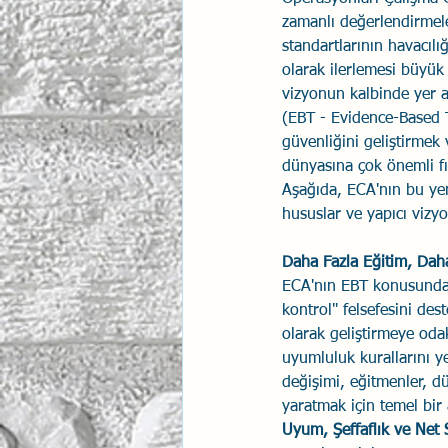
zamanlı değerlendirmele
İlişki Yönetimi
Sun Tzu 
standartlarının havacılığ
olarak ilerlemesi büyük
vizyonun kalbinde yer a
Psikolojik Güvenlik
Hav
(EBT - Evidence-Based T
güvenliğini geliştirmek 
dünyasına çok önemli fı
Aşağıda, ECA'nın bu yen
hususlar ve yapıcı vizyo
Daha Fazla Eğitim, Dah
ECA'nın EBT konusundaki
kontrol" felsefesini dest
olarak geliştirmeye oda
uyumluluk kurallarını yer
değişimi, eğitmenler, dü
yaratmak için temel bir 
Uyum, Şeffaflık ve Net 