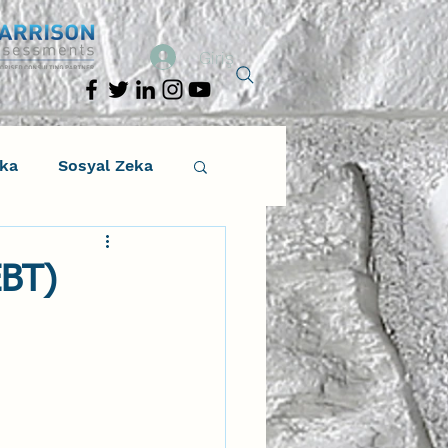
Giriş
eka
Sosyal Zeka
osyal Zeka
EBT)
tıcı Drama
Liderlik