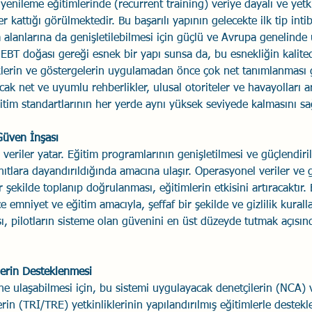
enileme eğitimlerinde (recurrent training) veriye dayalı ve yetki
 kattığı görülmektedir. Bu başarılı yapının gelecekte ilk tip intib
m alanlarına da genişletilebilmesi için güçlü ve Avrupa genelinde
. EBT doğası gereği esnek bir yapı sunsa da, bu esnekliğin kalit
klerin ve göstergelerin uygulamadan önce çok net tanımlanması 
ak net ve uyumlu rehberlikler, ulusal otoriteler ve havayolları a
eğitim standartlarının her yerde aynı yüksek seviyede kalmasını sa
Güven İnşası
veriler yatar. Eğitim programlarının genişletilmesi ve güçlendiri
anıtlara dayandırıldığında amacına ulaşır. Operasyonel veriler ve 
ir şekilde toplanıp doğrulanması, eğitimlerin etkisini artıracaktır
e emniyet ve eğitim amacıyla, şeffaf bir şekilde ve gizlilik kura
, pilotların sisteme olan güvenini en üst düzeyde tutmak açısınd
lerin Desteklenmesi
ne ulaşabilmesi için, bu sistemi uygulayacak denetçilerin (NCA) 
rin (TRI/TRE) yetkinliklerinin yapılandırılmış eğitimlerle destek