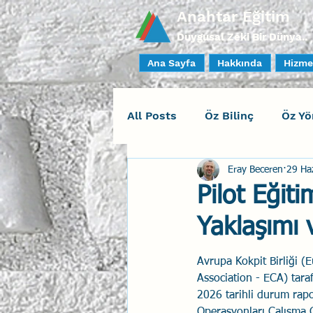
Anahtar Eğitim
Duygusal Zeki Bir Dünya..
Ana Sayfa
Hakkında
Hizme
All Posts
Öz Bilinç
Öz Yö
Eray Beceren
29 Ha
Sosyal Bilinç
İlişki Yöne
Pilot Eğit
Yaklaşımı 
Yaratıcı Drama
İnsan Fa
Avrupa Kokpit Birliği (
Association - ECA) tara
Duygusal Zeka Koçluğu
2026 tarihli durum rap
Operasyonları Çalışma 