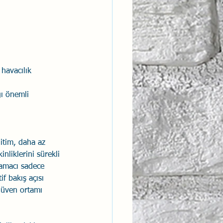
ntısal Bütünsellik
derlik
havacılık 
ğı önemli 
itim, daha az 
inliklerini sürekli 
 amacı sadece 
if bakış açısı 
 güven ortamı 