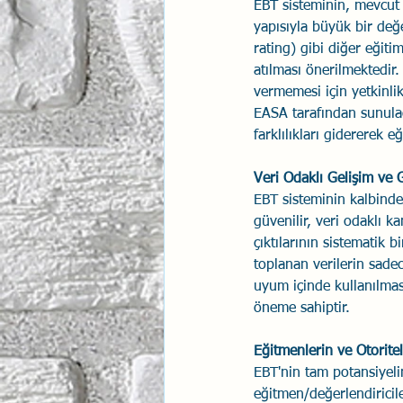
EBT sisteminin, mevcut y
yapısıyla büyük bir değer
rating) gibi diğer eğiti
atılması önerilmektedir
vermemesi için yetkinli
EASA tarafından sunulac
farklılıkları gidererek 
Veri Odaklı Gelişim ve 
EBT sisteminin kalbinde 
güvenilir, veri odaklı k
çıktılarının sistematik b
toplanan verilerin sadec
uyum içinde kullanılması
öneme sahiptir.
Eğitmenlerin ve Otorite
EBT'nin tam potansiyeli
eğitmen/değerlendiricile