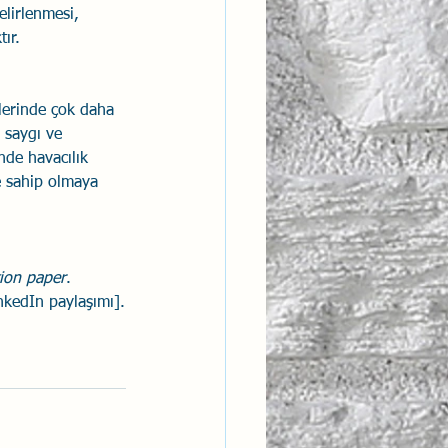
elirlenmesi, 
ır.
mlerinde çok daha 
n saygı ve 
nde havacılık 
e sahip olmaya 
tion paper
.
nkedIn paylaşımı].