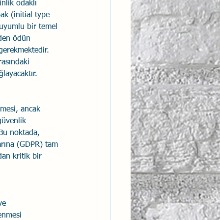
nlik odaklı 
ak (initial type 
 uyumlu bir temel 
eden ödün 
gerekmektedir. 
rasındaki 
ğlayacaktır.
lmesi, ancak 
güvenlik 
. Bu noktada, 
llarına (GDPR) tam 
an kritik bir 
ve 
lenmesi 