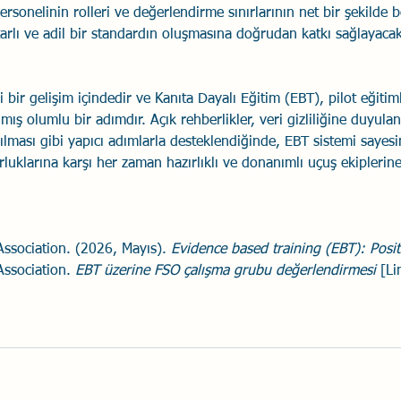
rsonelinin rolleri ve değerlendirme sınırlarının net bir şekilde b
arlı ve adil bir standardın oluşmasına doğrudan katkı sağlayacakt
i bir gelişim içindedir ve Kanıta Dayalı Eğitim (EBT), pilot eğiti
lmış olumlu bir adımdır. Açık rehberlikler, veri gizliliğine duyula
ılması gibi yapıcı adımlarla desteklendiğinde, EBT sistemi sayesi
rluklarına karşı her zaman hazırlıklı ve donanımlı uçuş ekiplerin
ssociation. (2026, Mayıs). 
Evidence based training (EBT): Posi
ssociation. 
EBT üzerine FSO çalışma grubu değerlendirmesi
 [Li