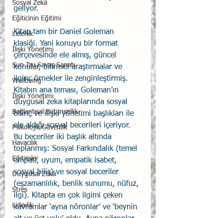
Sosyal Zekâ
geliyor.  
Eğiticinin Eğitimi
Kitap tam bir Daniel Goleman 
Liderlik
klasiği. Yani konuyu bir format 
İlişki Yönetimi
çerçevesinde ele almış, güncel 
Sun Tzu Savaş Sanatı
konular, bilimsel araştırmalar ve 
ilginç örnekler ile zenginleştirmiş. 
Wellbeing
Kitabın ana teması, Goleman’ın 
İlişki Yönetimi
duygusal zeka kitaplarında sosyal 
Bağlantısal Bütünsellik
bilinç ve ilişki yönetimi başlıkları ile 
ele aldığı sosyal becerileri içeriyor. 
Psikolojik Güvenlik
Bu beceriler iki başlık altında 
Havacılık
toplanmış: Sosyal Farkındalık (temel 
Eğitimler
empati, uyum, empatik isabet, 
sosyal biliş) ve sosyal beceriler 
Duygusal Zekâ
(eşzamanlılık, benlik sunumu, nüfuz, 
Stres
ilgi). Kitapta en çok ilgimi çeken 
Liderlik
kavramlar ‘ayna nöronlar’ ve ‘beynin 