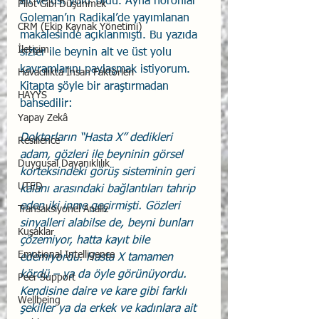
alt ve üst yolu’ oldu. Ayna nöronlar 
Pilot Gibi Düşünmek
Goleman’ın Radikal’de yayımlanan 
CRM (Ekip Kaynak Yönetimi)
makalesinde açıklanmıştı. Bu yazıda 
İletişim
sizler ile beynin alt ve üst yolu 
kavramlarını paylaşmak istiyorum. 
Havacılıkta İnsan Faktörleri
Kitapta şöyle bir araştırmadan 
HAYYS
bahsedilir:  
Yapay Zekâ
Doktorların “Hasta X” dedikleri 
Resilience
adam, gözleri ile beyninin görsel 
Duygusal Dayanıklılık
korteksindeki görüş sisteminin geri 
UTED
kalanı arasındaki bağlantıları tahrip 
eden iki inme geçirmişti. Gözleri 
Transaksiyonel Analiz
sinyalleri alabilse de, beyni bunları 
Kuşaklar
çözemiyor, hatta kayıt bile 
Emotional Intelligence
edemiyordu. Hasta X tamamen 
kördü – ya da öyle görünüyordu. 
Peer Support
Kendisine daire ve kare gibi farklı 
Wellbeing
şekiller ya da erkek ve kadınlara ait 