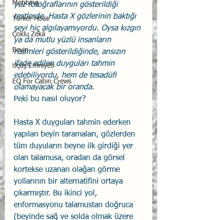
Mobbing
yüz fotoğraflarının gösterildiği 
testlerde, Hasta X gözlerinin baktığı 
Türker Hoca
şeyi hiç algılayamıyordu. Oysa kızgın 
Çoklu Zekâ
ya da mutlu yüzlü insanların 
Beyin
resimleri gösterildiğinde, ansızın 
ifade edilen duyguları tahmin 
Uçuş Emniyeti
edebiliyordu, hem de tesadüfi 
EQ For Cabin Crews
olamayacak bir oranda. 
Peki bu nasıl oluyor?  
Hasta X duyguları tahmin ederken 
yapılan beyin taramaları, gözlerden 
tüm duyuların beyne ilk girdiği yer 
olan talamusa, oradan da görsel 
kortekse uzanan olağan görme 
yollarının bir alternatifini ortaya 
çıkarmıştır. Bu ikinci yol, 
enformasyonu talamustan doğruca 
(beyinde sağ ve solda olmak üzere 