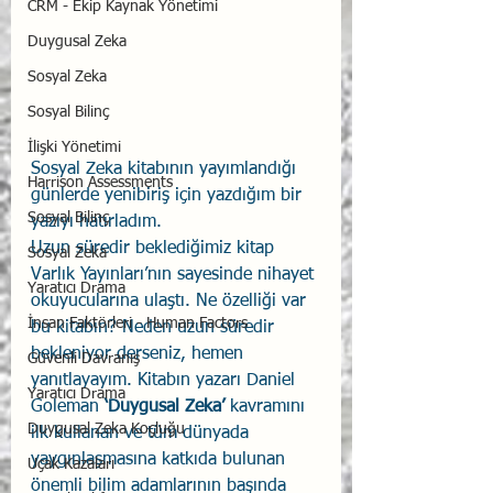
CRM - Ekip Kaynak Yönetimi
Duygusal Zeka
Sosyal Zeka
Sosyal Bilinç
İlişki Yönetimi
Sosyal Zeka kitabının yayımlandığı 
Harrison Assessments
günlerde yenibiriş için yazdığım bir 
Sosyal Bilinç
yazıyı hatırladım. 
Uzun süredir beklediğimiz kitap 
Sosyal Zeka
Varlık Yayınları’nın sayesinde nihayet 
Yaratıcı Drama
okuyucularına ulaştı. Ne özelliği var 
İnsan Faktörleri - Human Factors
bu kitabın? Neden uzun süredir 
bekleniyor derseniz, hemen 
Güvenli Davranış
yanıtlayayım. Kitabın yazarı Daniel 
Yaratıcı Drama
Goleman 
‘Duygusal Zeka’
 kavramını 
Duygusal Zeka Koçluğu
ilk kullanan ve tüm dünyada 
yaygınlaşmasına katkıda bulunan 
Uçak Kazaları
önemli bilim adamlarının başında 