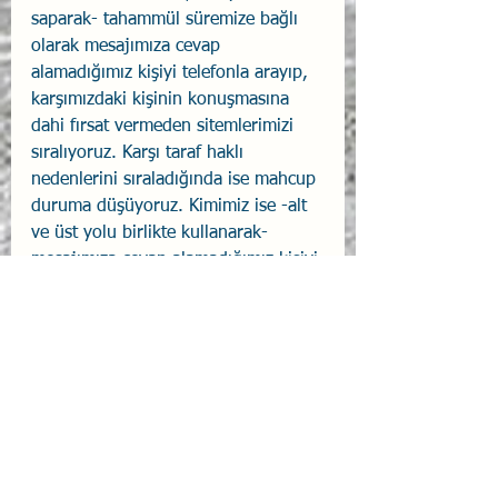
saparak- tahammül süremize bağlı 
olarak mesajımıza cevap 
alamadığımız kişiyi telefonla arayıp, 
karşımızdaki kişinin konuşmasına 
dahi fırsat vermeden sitemlerimizi 
sıralıyoruz. Karşı taraf haklı 
nedenlerini sıraladığında ise mahcup 
duruma düşüyoruz. Kimimiz ise -alt 
ve üst yolu birlikte kullanarak- 
mesajımıza cevap alamadığımız kişiyi 
telefonla arayıp önce hal hatır 
sorarak durumu öğreniyor ve eğer 
gerekiyorsa sitem ediyoruz. Benzer 
şekilde, bilişle duygu da genellikle 
pürüzsüz şekilde birlikte çalışarak 
davranışımızı hedeflerimize 
ulaşmamız için yönlendirir ve motive 
eder. Ama bazı durumlarda ayrılırlar. 