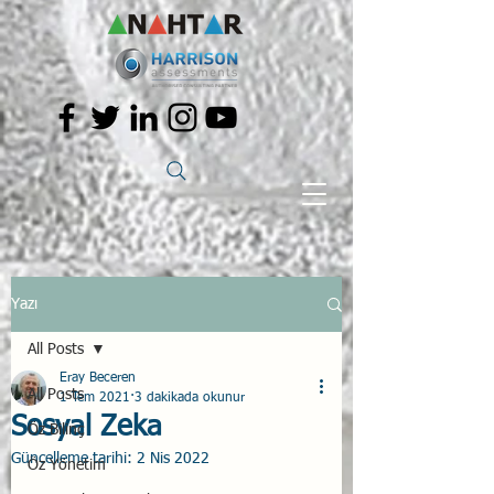
Yazı
All Posts
Eray Beceren
All Posts
1 Tem 2021
3 dakikada okunur
Sosyal Zeka
Öz Bilinç
Güncelleme tarihi:
2 Nis 2022
Öz Yönetim