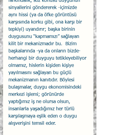
farkındalık, söz konusu duygunun 
sinyallerini göndererek -içimizde 
aynı hissi (ya da öfke görüntüsü 
karşısında korku gibi, ona karşı bir 
tepkiyi) uyandırır; başka birinin 
duygusunu “kapmamızı” sağlayan 
kilit bir mekanizmadır bu.  Bizim 
başkalarında -ya da onların bizde- 
herhangi bir duyguyu tetikleyebiliyor 
olmamız, hislerin kişiden kişiye 
yayılmasını sağlayan bu güçlü 
mekanizmanın kanıtıdır. Böylesi 
bulaşmalar, duygu ekonomisindeki 
merkezi işlemi; görünürde 
yaptığımız iş ne olursa olsun, 
insanlarla yaşadığımız her türlü 
karşılaşmaya eşlik eden o duygu 
alışverişini temsil eder.  