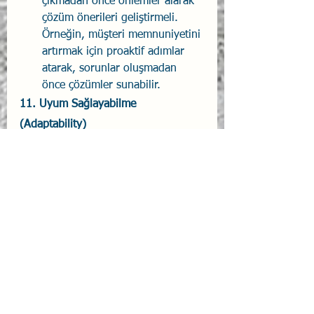
çıkmadan önce önlemler alarak 
çözüm önerileri geliştirmeli. 
Örneğin, müşteri memnuniyetini 
artırmak için proaktif adımlar 
atarak, sorunlar oluşmadan 
önce çözümler sunabilir.
11. 
Uyum Sağlayabilme 
(Adaptability)
Esnek olmak ve stratejileri 
değiştirebilmektir.
Beklenmedik bir piyasa 
değişikliği olduğunda, yönetici 
hızla stratejisini gözden 
geçirmeli ve yeni duruma uyum 
sağlamalıdır. Bu esneklik, iş 
hayatında hayatta kalmak için 
kritik bir beceridir.
12. 
Zaman Yönetimi (Time 