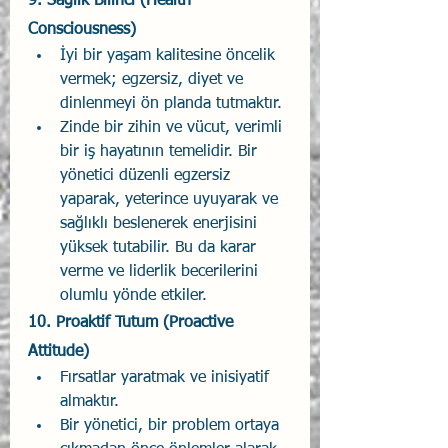
9. 
Sağlık Bilinci (Health 
Consciousness)
İyi bir yaşam kalitesine öncelik 
vermek; egzersiz, diyet ve 
dinlenmeyi ön planda tutmaktır.
Zinde bir zihin ve vücut, verimli 
bir iş hayatının temelidir. Bir 
yönetici düzenli egzersiz 
yaparak, yeterince uyuyarak ve 
sağlıklı beslenerek enerjisini 
yüksek tutabilir. Bu da karar 
verme ve liderlik becerilerini 
olumlu yönde etkiler.
10. 
Proaktif Tutum (Proactive 
Attitude)
Fırsatlar yaratmak ve inisiyatif 
almaktır.
Bir yönetici, bir problem ortaya 