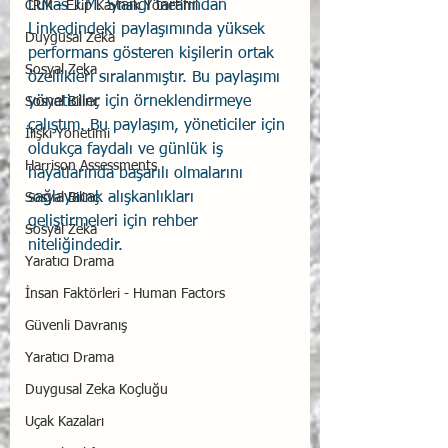
Lukas J.M. Stangl tarafından 
CRM - Ekip Kaynak Yönetimi
Linkedindeki paylaşımında yüksek 
Duygusal Zeka
performans gösteren kişilerin ortak 
Sosyal Zeka
özellikleri sıralanmıştır. Bu paylaşımı 
yöneticiler için örneklendirmeye 
Sosyal Bilinç
çalıştım. 
Bu paylaşım, yöneticiler için 
İlişki Yönetimi
oldukça faydalı ve günlük iş 
Harrison Assessments
hayatlarında başarılı olmalarını 
sağlayacak alışkanlıkları 
Sosyal Bilinç
geliştirmeleri için rehber 
Sosyal Zeka
niteliğindedir.
Yaratıcı Drama
İnsan Faktörleri - Human Factors
Güvenli Davranış
Yaratıcı Drama
Duygusal Zeka Koçluğu
Uçak Kazaları