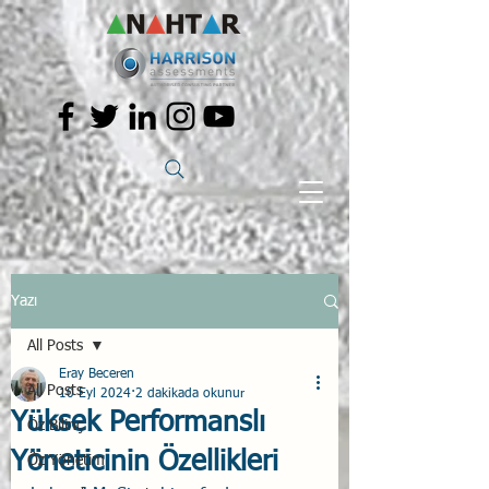
Yazı
All Posts
Eray Beceren
All Posts
10 Eyl 2024
2 dakikada okunur
Yüksek Performanslı
Öz Bilinç
Yöneticinin Özellikleri
Öz Yönetim