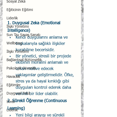
Sosyal Zekâ
Eğiticinin Eğitimi
Liderlik
1. 
Duygusal Zeka (Emotional 
İlişki Yönetimi
Intelligence)
Sun Tzu Savaş Sanatı
Kendi duygularını anlama ve 
Wellbeing
başkalarıyla sağlıklı ilişkiler 
kurabilme becerisidir.
İlişki Yönetimi
Bir yönetici, stresli bir projede 
Bağlantısal Bütünsellik
ekibinin moralini anlamalı ve 
Psikolojik Güvenlik
onları motive edecek 
yaklaşımlar geliştirmelidir. Öfke, 
Havacılık
stres ya da hayal kırıklığı gibi 
Eğitimler
duyguları kontrol ederek daha 
Duygusal Zekâ
verimli bir lider olabilir.
2. 
Sürekli Öğrenme (Continuous 
Stres
Learning)
Liderlik
Yeni bilgi arayışı ve sürekli 