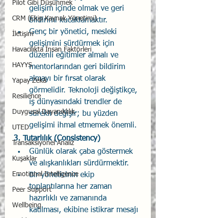
Pilot Gibi Düşünmek
gelişim içinde olmak ve geri 
CRM (Ekip Kaynak Yönetimi)
bildirimi kucaklamaktır.
Genç bir yönetici, mesleki 
İletişim
gelişimini sürdürmek için 
Havacılıkta İnsan Faktörleri
düzenli eğitimler almalı ve 
HAYYS
mentorlarından geri bildirim 
almayı bir fırsat olarak 
Yapay Zekâ
görmelidir. Teknoloji değiştikçe, 
Resilience
iş dünyasındaki trendler de 
Duygusal Dayanıklılık
sürekli değişir; bu yüzden 
gelişimi ihmal etmemek önemli.
UTED
3. 
Tutarlılık (Consistency)
Transaksiyonel Analiz
Günlük olarak çaba göstermek 
Kuşaklar
ve alışkanlıkları sürdürmektir.
Emotional Intelligence
Bir yöneticinin ekip 
toplantılarına her zaman 
Peer Support
hazırlıklı ve zamanında 
Wellbeing
katılması, ekibine istikrar mesajı 