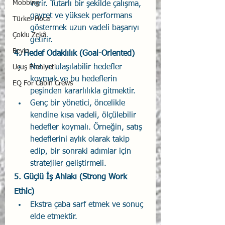
Mobbing
verir. Tutarlı bir şekilde çalışma, 
gayret ve yüksek performans 
Türker Hoca
göstermek uzun vadeli başarıyı 
Çoklu Zekâ
getirir.
Beyin
4. 
Hedef Odaklılık (Goal-Oriented)
Net ve ulaşılabilir hedefler 
Uçuş Emniyeti
koymak ve bu hedeflerin 
EQ For Cabin Crews
peşinden kararlılıkla gitmektir.
Genç bir yönetici, öncelikle 
kendine kısa vadeli, ölçülebilir 
hedefler koymalı. Örneğin, satış 
hedeflerini aylık olarak takip 
edip, bir sonraki adımlar için 
stratejiler geliştirmeli.
5. 
Güçlü İş Ahlakı (Strong Work 
Ethic)
Ekstra çaba sarf etmek ve sonuç 
elde etmektir.