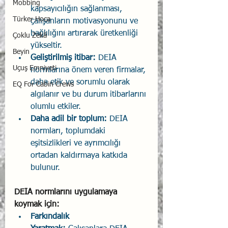
Mobbing
kapsayıcılığın sağlanması, 
Türker Hoca
çalışanların motivasyonunu ve 
bağlılığını artırarak üretkenliği 
Çoklu Zekâ
yükseltir.
Beyin
Geliştirilmiş itibar:
 DEIA 
Uçuş Emniyeti
normlarına önem veren firmalar, 
daha etik ve sorumlu olarak 
EQ For Cabin Crews
algılanır ve bu durum itibarlarını 
olumlu etkiler.
Daha adil bir toplum:
 DEIA 
normları, toplumdaki 
eşitsizlikleri ve ayrımcılığı 
ortadan kaldırmaya katkıda 
bulunur.
DEIA normlarını uygulamaya 
koymak için:
Farkındalık 