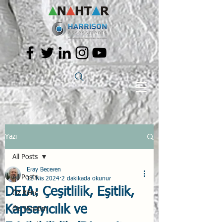
Yazı
All Posts
Eray Beceren
All Posts
12 Nis 2024
2 dakikada okunur
DEIA: Çeşitlilik, Eşitlik,
Öz Bilinç
Kapsayıcılık ve
Öz Yönetim