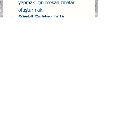
yapmak için mekanizmalar 
oluşturmak.
Sürekli Gelişim:
 DEIA 
normlarını uygulamada sürekli 
gelişme ve iyileşme için çaba 
göstermek.
DEIA normları, her bireyin 
potansiyelini tam olarak ortaya 
koyabilmesini ve adil bir şekilde 
değerlendirilmesini sağlamada 
önemli bir rol oynar. Bu normları 
uygulamaya koymak, hem firmalar 
hem de toplumlar için birçok fayda 
sağlar.