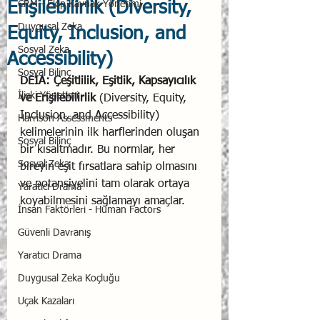
Erişilebilirlik (Diversity,
CRM - Ekip Kaynak Yönetimi
Duygusal Zeka
Equity, Inclusion, and
Sosyal Zeka
Accessibility)
Sosyal Bilinç
DEIA: Çeşitlilik, Eşitlik, Kapsayıcılık 
İlişki Yönetimi
ve Erişilebilirlik
 (Diversity, Equity, 
Inclusion, and Accessibility) 
Harrison Assessments
kelimelerinin ilk harflerinden oluşan 
Sosyal Bilinç
bir kısaltmadır. Bu normlar, her 
Sosyal Zeka
bireyin eşit fırsatlara sahip olmasını 
ve potansiyelini tam olarak ortaya 
Yaratıcı Drama
koyabilmesini sağlamayı amaçlar.
İnsan Faktörleri - Human Factors
Güvenli Davranış
Yaratıcı Drama
Duygusal Zeka Koçluğu
Uçak Kazaları