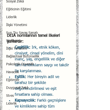
Sosyal Zekâ
Eğiticinin Eğitimi
Liderlik
İlişki Yönetimi
Sun Tzu Savaş Sanatı
DEIA normlarının temel ilkeleri 
Wellbeing
şunlardır:
Çeşitlilik:
 Irk, etnik köken, 
İlişki Yönetimi
cinsiyet, cinsel yönelim, dini 
Bağlantısal Bütünsellik
inanç, yaş, engellilik ve diğer 
Psikolojik Güvenlik
tüm farklılıkların saygı ve takdir 
ile karşılanması.
Havacılık
Eşitlik:
 Her bireyin adil ve 
Eğitimler
tarafsız bir şekilde 
Duygusal Zekâ
değerlendirilmesi ve eşit 
fırsatlara sahip olması.
Stres
Kapsayıcılık:
 Farklı geçmişlere 
Liderlik
ve kimliklere sahip tüm 