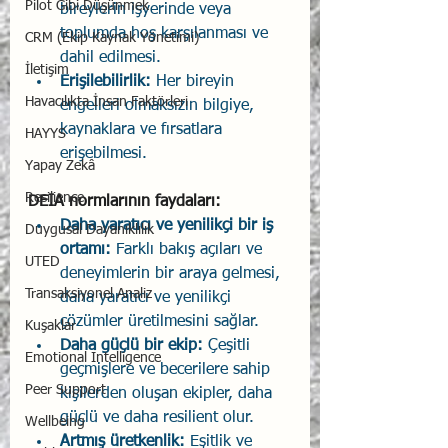
Pilot Gibi Düşünmek
bireylerin işyerinde veya 
toplumda hoş karşılanması ve 
CRM (Ekip Kaynak Yönetimi)
dahil edilmesi.
İletişim
Erişilebilirlik:
 Her bireyin 
Havacılıkta İnsan Faktörleri
engelleri olmaksızın bilgiye, 
kaynaklara ve fırsatlara 
HAYYS
erişebilmesi.
Yapay Zekâ
Resilience
DEIA normlarının faydaları:
Daha yaratıcı ve yenilikçi bir iş 
Duygusal Dayanıklılık
ortamı:
 Farklı bakış açıları ve 
UTED
deneyimlerin bir araya gelmesi, 
Transaksiyonel Analiz
daha yaratıcı ve yenilikçi 
çözümler üretilmesini sağlar.
Kuşaklar
Daha güçlü bir ekip:
 Çeşitli 
Emotional Intelligence
geçmişlere ve becerilere sahip 
Peer Support
kişilerden oluşan ekipler, daha 
güçlü ve daha resilient olur.
Wellbeing
Artmış üretkenlik:
 Eşitlik ve 