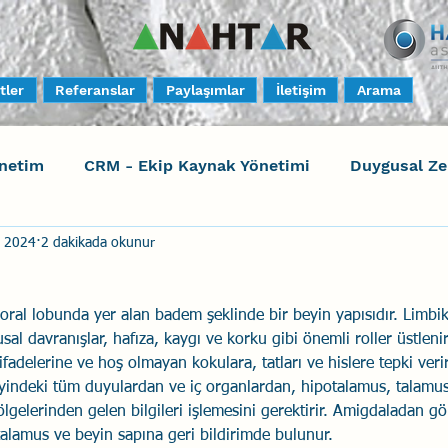
tler
Referanslar
Paylaşımlar
İletişim
Arama
netim
CRM - Ekip Kaynak Yönetimi
Duygusal Z
s 2024
2 dakikada okunur
timi
Harrison Assessments
Sosyal Bilinç
S
al lobunda yer alan badem şeklinde bir beyin yapısıdır. Limbik
ktörleri - Human Factors
Güvenli Davranış
Yara
al davranışlar, hafıza, kaygı ve korku gibi önemli roller üstleni
fadelerine ve hoş olmayan kokulara, tatları ve hislere tepki veri
eyindeki tüm duyulardan ve iç organlardan, hipotalamus, talamus
Uçak Kazaları
Sosyal Zekâ
Eğiticinin Eğitimi
lgelerinden gelen bilgileri işlemesini gerektirir. Amigdaladan gö
talamus ve beyin sapına geri bildirimde bulunur.