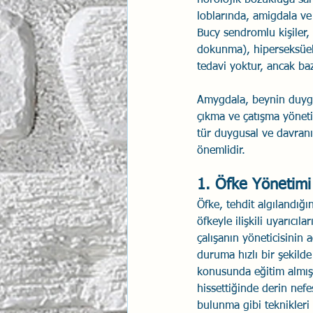
loblarında, amigdala ve
Bucy sendromlu kişiler,
dokunma), hiperseksüelli
tedavi yoktur, ancak ba
Amygdala, beynin duygusa
çıkma ve çatışma yöneti
tür duygusal ve davranış
önemlidir. 
1. Öfke Yönetimi
Öfke, tehdit algılandığ
öfkeyle ilişkili uyarıcıl
çalışanın yöneticisinin
duruma hızlı bir şekild
konusunda eğitim almışsa
hissettiğinde derin nef
bulunma gibi teknikleri i