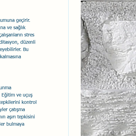
rumuna geçirir. 
ına ve sağlık 
alışanların stres 
ditasyon, düzenli 
yebilirler. Bu 
 kalmasına 
vunma 
. Eğitim ve uçuş 
epkilerini kontrol 
eyler çatışma 
n aşırı tepkisini 
mler bulmaya 