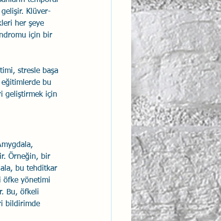
elişir. Klüver-
leri her şeye 
endromu için bir 
imi, stresle başa 
 eğitimlerde bu 
 geliştirmek için 
 Amygdala, 
ir. Örneğin, bir 
ala, bu tehditkar 
i öfke yönetimi 
. Bu, öfkeli 
i bildirimde 