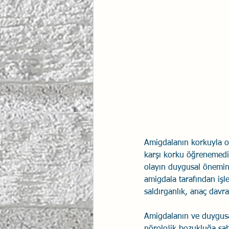
İlişki Yönetimi
Sun Tzu 
Psikolojik Güvenlik
Hav
Amigdalanın korkuyla ol
karşı korku öğrenemediğ
olayın duygusal önemin
amigdala tarafından işl
saldırganlık, anaç davran
Amigdalanın ve duygusal
nörolojik bozukluğa sahi