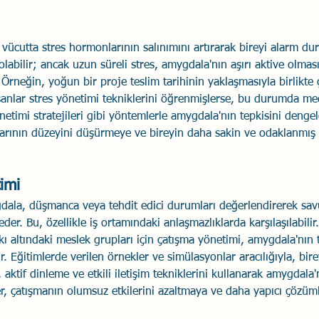
vücutta stres hormonlarının salınımını artırarak bireyi alarm du
olabilir; ancak uzun süreli stres, amygdala'nın aşırı aktive olmas
. Örneğin, yoğun bir proje teslim tarihinin yaklaşmasıyla birlikte ç
lışanlar stres yönetimi tekniklerini öğrenmişlerse, bu durumda me
timi stratejileri gibi yöntemlerle amygdala'nın tepkisini dengele
larının düzeyini düşürmeye ve bireyin daha sakin ve odaklanmış
imi
dala, düşmanca veya tehdit edici durumları değerlendirerek sa
der. Bu, özellikle iş ortamındaki anlaşmazlıklarda karşılaşılabilir
kı altındaki meslek grupları için çatışma yönetimi, amygdala'nın t
ir. Eğitimlerde verilen örnekler ve simülasyonlar aracılığıyla, bir
aktif dinleme ve etkili iletişim tekniklerini kullanarak amygdala'nı
kler, çatışmanın olumsuz etkilerini azaltmaya ve daha yapıcı çözü