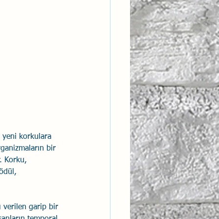
ntısal Bütünsellik
derlik
 yeni korkulara 
ganizmaların bir 
. Korku, 
ödül, 
verilen garip bir 
nsanların temporal 