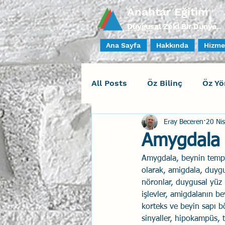
Anahtar Eğitim
Duygusal Zeki Bir Dünya..
Ana Sayfa
Hakkında
Hizme
All Posts
Öz Bilinç
Öz Yö
Eray Beceren
20 Ni
Sosyal Bilinç
İlişki Yöne
Amygdala
Amygdala, beynin tempor
Yaratıcı Drama
İnsan Fa
olarak, amigdala, duygus
nöronlar, duygusal yüz i
işlevler, amigdalanın b
Duygusal Zeka Koçluğu
korteks ve beyin sapı bö
sinyaller, hipokampüs, 