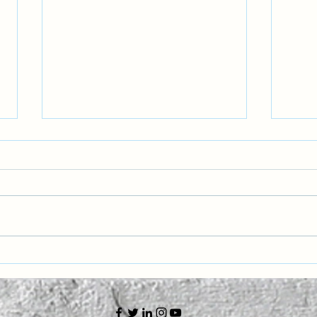
Havacılıkta Pozitif Emniyet
Gelec
Kültürü: Hatalardan Öğrenmek
Nesil
ve Geleceği Korumak
Zekâ