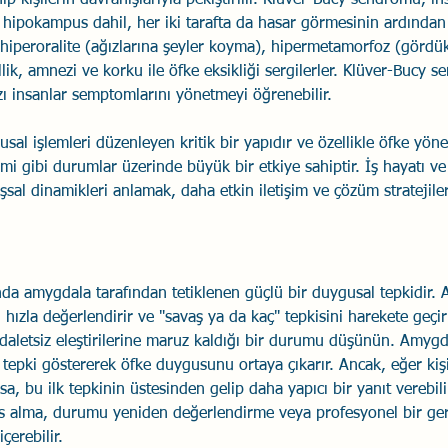
 hipokampus dahil, her iki tarafta da hasar görmesinin ardından g
 hiperoralite (ağızlarına şeyler koyma), hipermetamorfoz (gördük
k, amnezi ve korku ile öfke eksikliği sergilerler. Klüver-Bucy s
zı insanlar semptomlarını yönetmeyi öğrenebilir.
l işlemleri düzenleyen kritik bir yapıdır ve özellikle öfke yönet
mi gibi durumlar üzerinde büyük bir etkiye sahiptir. İş hayatı ve
sal dinamikleri anlamak, daha etkin iletişim ve çözüm stratejileri
ında amygdala tarafından tetiklenen güçlü bir duygusal tepkidir.
arı hızla değerlendirir ve "savaş ya da kaç" tepkisini harekete geçir
 adaletsiz eleştirilerine maruz kaldığı bir durumu düşünün. Amygd
e tepki göstererek öfke duygusunu ortaya çıkarır. Ancak, eğer kiş
, bu ilk tepkinin üstesinden gelip daha yapıcı bir yanıt verebilir
es alma, durumu yeniden değerlendirme veya profesyonel bir ger
çerebilir.