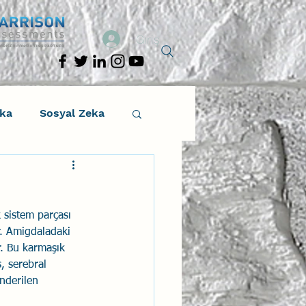
Giriş
eka
Sosyal Zeka
osyal Zeka
 sistem parçası 
tıcı Drama
r. Amigdaladaki 
r. Bu karmaşık 
, serebral 
Liderlik
nderilen 