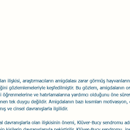
Savaş Sanatı
Wellbeing
İlişki Yönetimi
Bağla
acılık
Eğitimler
Duygusal Zekâ
Stres
Li
an ilişkisi, araştırmacıların amigdalası zarar görmüş hayvanların
ini gözlemlemeleriyle keşfedilmiştir. Bu gözlem, amigdalanın or
i öğrenmelerine ve hatırlamalarına yardımcı olduğunu öne sürer
enen tek duygu değildir. Amigdalanın bazı kısımları motivasyon, 
ış ve cinsel davranışlarla ilgilidir.
 davranışlarla olan ilişkisinin önemi, Klüver-Bucy sendromu adı 
p kişilerin davranışlarıyla pekiştirilir. Klüver-Bucy sendromu, i