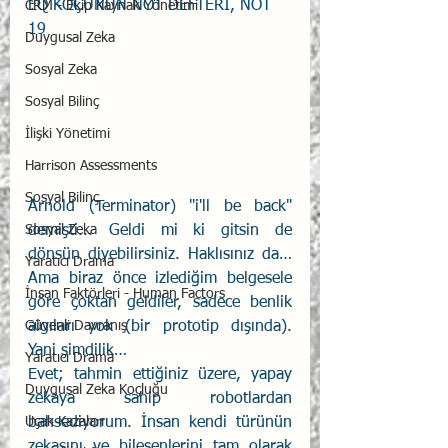
EQ KOÇUNUN NOT DEFTERİ, NOT 
CRM - Ekip Kaynak Yönetimi
19
Duygusal Zeka
Sosyal Zeka
Sosyal Bilinç
İlişki Yönetimi
Harrison Assessments
Sosyal Bilinç
Arnold (Terminator) "i'll be back" 
demişti... Geldi mi ki gitsin de 
Sosyal Zeka
dönsün diyebilirsiniz. Haklısınız da… 
Yaratıcı Drama
Ama biraz önce izlediğim belgesele 
İnsan Faktörleri - Human Factors
göre çoktan geldiler, sadece benlik 
algıları yok (bir prototip dışında). 
Güvenli Davranış
Yani şimdilik…
Yaratıcı Drama
Evet; tahmin ettiğiniz üzere, yapay 
Duygusal Zeka Koçluğu
zekaya sahip robotlardan 
bahsediyorum. İnsan kendi türünün 
Uçak Kazaları
zekasını ve bileşenlerini tam olarak 