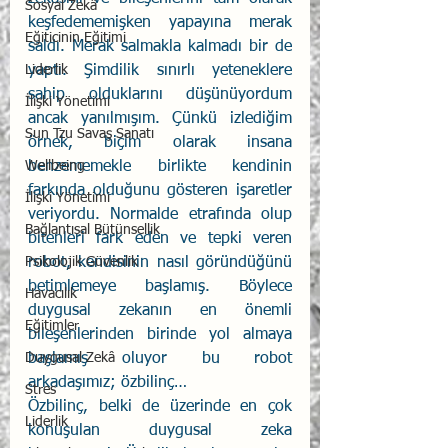
Sosyal Zekâ
keşfedememişken yapayına merak 
Eğiticinin Eğitimi
saldı. Merak salmakla kalmadı bir de 
yaptı. Şimdilik sınırlı yeteneklere 
Liderlik
sahip olduklarını düşünüyordum 
İlişki Yönetimi
ancak yanılmışım. Çünkü izlediğim 
Sun Tzu Savaş Sanatı
örnek, biçim olarak insana 
benzememekle birlikte kendinin 
Wellbeing
farkında olduğunu gösteren işaretler 
İlişki Yönetimi
veriyordu. Normalde etrafında olup 
Bağlantısal Bütünsellik
bitenleri fark eden ve tepki veren 
robot, kendisinin nasıl göründüğünü 
Psikolojik Güvenlik
betimlemeye başlamış. Böylece 
Havacılık
duygusal zekanın en önemli 
Eğitimler
bileşenlerinden birinde yol almaya 
başlamış oluyor bu robot 
Duygusal Zekâ
arkadaşımız; özbilinç…
Stres
Özbilinç, belki de üzerinde en çok 
Liderlik
konuşulan duygusal zeka 