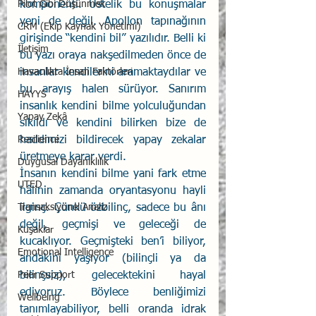
komponenti. Üstelik bu konuşmalar 
Pilot Gibi Düşünmek
yeni de değil. Apollon tapınağının 
CRM (Ekip Kaynak Yönetimi)
girişinde “kendini bil” yazılıdır. Belli ki 
İletişim
bu yazı oraya nakşedilmeden önce de 
insanlar kendilerini aramaktaydılar ve 
Havacılıkta İnsan Faktörleri
bu arayış halen sürüyor. Sanırım 
HAYYS
insanlık kendini bilme yolculuğundan 
Yapay Zekâ
sıkıldı ve kendini bilirken bize de 
haddimizi bildirecek yapay zekalar 
Resilience
üretmeye karar verdi.
Duygusal Dayanıklılık
İnsanın kendini bilme yani fark etme 
UTED
hâlinin zamanda oryantasyonu hayli 
ilginç. Çünkü özbilinç, sadece bu ânı 
Transaksiyonel Analiz
değil, geçmişi ve geleceği de 
Kuşaklar
kucaklıyor. Geçmişteki ben’i biliyor, 
Emotional Intelligence
andakini yaşıyor (bilinçli ya da 
bilinçsiz), gelecektekini hayal 
Peer Support
ediyoruz. Böylece benliğimizi 
Wellbeing
tanımlayabiliyor, belli oranda idrak 