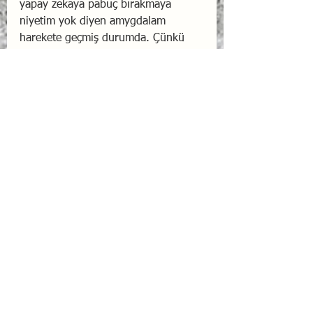
yapay zekaya pabuç bırakmaya 
niyetim yok diyen amygdalam 
harekete geçmiş durumda. Çünkü 
belli ki tamamımızın diplomalarının 
son kullanma tarihi geldi gelecek… 
Terminatör karşımıza dikilip de “i’ll 
be back” dediğinde “asıl sen bi bak” 
diyebilmemiz için, özbilinç 
konusunda ciddi yol almamız gerek. 
Bu anlamda, özbilinçden beslenen 
tasavvur kasımızı güçlendirmek ve 
tasavvur ettiklerimizi hayata 
geçirecek özdisiplin konusunda 
kararlılıkla ilerlemek, bugün 
yapabileceğimiz en akıllıca şey.
Duygusal Zeka Koçluğu