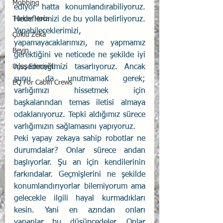
Mobbing
ediyor hatta konumlandırabiliyoruz. 
Hedeflerimizi de bu yolla belirliyoruz. 
Türker Hoca
Yapabileceklerimizi, 
Çoklu Zekâ
yapamayacaklarımızı, ne yapmamız 
Beyin
gerektiğini ve neticede ne şekilde iyi 
hissedeceğimizi tasarlıyoruz. Ancak 
Uçuş Emniyeti
şunu da unutmamak gerek; 
EQ For Cabin Crews
varlığımızı hissetmek için 
başkalarından temas iletisi almaya 
odaklanıyoruz. Tepki aldığımız sürece 
varlığımızın sağlamasını yapıyoruz.
Peki yapay zekaya sahip robotlar ne 
durumdalar? Onlar sürece andan 
başlıyorlar. Şu an için kendilerinin 
farkındalar. Geçmişlerini ne şekilde 
konumlandırıyorlar bilemiyorum ama 
gelecekle ilgili hayal kurmadıkları 
kesin. Yani en azından onları 
yapanlar bu düşüncedeler. Onlar 