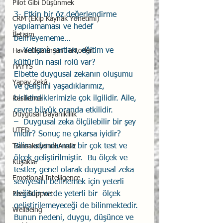
Pilot Gibi Düşünmek
3- Etkin bir öz değerlendirme 
CRM (Ekip Kaynak Yönetimi)
yapılamaması ve hedef 
İletişim
belirleyememe… 
–  Yetişme şartları, eğitim ve 
Havacılıkta İnsan Faktörleri
kültürün nasıl rolü var? 
HAYYS
Elbette duygusal zekanın oluşumu 
Yapay Zekâ
ve gelişimi yaşadıklarımız, 
biriktirdiklerimizle çok ilgilidir. Aile, 
Resilience
çevre büyük oranda etkilidir. 
Duygusal Dayanıklılık
–  Duygusal zeka ölçülebilir bir şey 
UTED
midir? Sonuç ne çıkarsa iyidir? 
Bilim adamlarınca bir çok test ve 
Transaksiyonel Analiz
ölçek geliştirilmiştir.  Bu ölçek ve 
Kuşaklar
testler, genel olarak duygusal zeka 
Emotional Intelligence
seviyesini belirlemek için yeterli 
değildir ve de yeterli bir  ölçek 
Peer Support
geliştirilemeyeceği de bilinmektedir. 
Wellbeing
Bunun nedeni, duygu, düşünce ve 