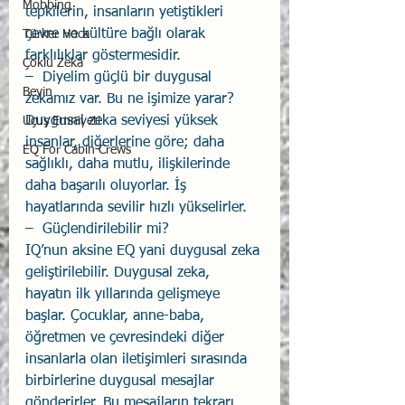
Mobbing
tepkilerin, insanların yetiştikleri 
çevre ve kültüre bağlı olarak 
Türker Hoca
farklılıklar göstermesidir. 
Çoklu Zekâ
–  Diyelim güçlü bir duygusal 
Beyin
zekamız var. Bu ne işimize yarar? 
Duygusal zeka seviyesi yüksek 
Uçuş Emniyeti
insanlar, diğerlerine göre; daha 
EQ For Cabin Crews
sağlıklı, daha mutlu, ilişkilerinde 
daha başarılı oluyorlar. İş 
hayatlarında sevilir hızlı yükselirler. 
–  Güçlendirilebilir mi? 
IQ’nun aksine EQ yani duygusal zeka 
geliştirilebilir. Duygusal zeka, 
hayatın ilk yıllarında gelişmeye 
başlar. Çocuklar, anne-baba, 
öğretmen ve çevresindeki diğer 
insanlarla olan iletişimleri sırasında 
birbirlerine duygusal mesajlar 
gönderirler. Bu mesajların tekrarı 