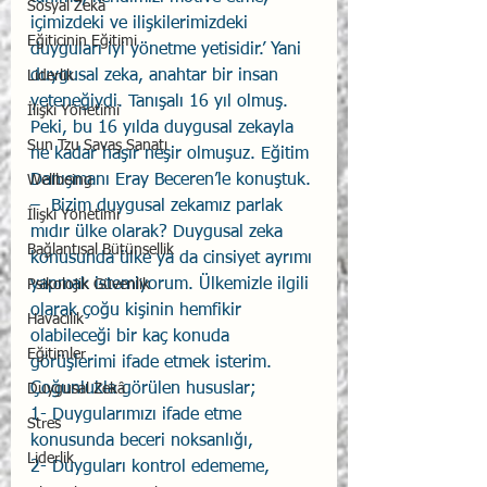
Sosyal Zekâ
içimizdeki ve ilişkilerimizdeki 
Eğiticinin Eğitimi
duyguları iyi yönetme yetisidir.’ Yani 
duygusal zeka, anahtar bir insan 
Liderlik
yeteneğiydi. Tanışalı 16 yıl olmuş. 
İlişki Yönetimi
Peki, bu 16 yılda duygusal zekayla 
Sun Tzu Savaş Sanatı
ne kadar haşır neşir olmuşuz. Eğitim 
Danışmanı Eray Beceren’le konuştuk. 
Wellbeing
–  Bizim duygusal zekamız parlak 
İlişki Yönetimi
mıdır ülke olarak? Duygusal zeka 
Bağlantısal Bütünsellik
konusunda ülke ya da cinsiyet ayrımı 
yapmak istemiyorum. Ülkemizle ilgili 
Psikolojik Güvenlik
olarak çoğu kişinin hemfikir 
Havacılık
olabileceği bir kaç konuda 
Eğitimler
görüşlerimi ifade etmek isterim. 
Çoğunlukla görülen hususlar; 
Duygusal Zekâ
1- Duygularımızı ifade etme 
Stres
konusunda beceri noksanlığı,  
Liderlik
2- Duyguları kontrol edememe,        