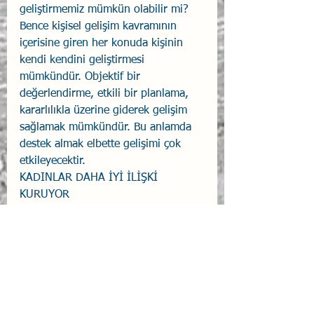
geliştirmemiz mümkün olabilir mi? 
Bence kişisel gelişim kavramının 
içerisine giren her konuda kişinin 
kendi kendini geliştirmesi 
mümkündür. Objektif bir 
değerlendirme, etkili bir planlama, 
kararlılıkla üzerine giderek gelişim 
sağlamak mümkündür. Bu anlamda 
destek almak elbette gelişimi çok 
etkileyecektir. 
KADINLAR DAHA İYİ İLİŞKİ 
KURUYOR 
– Kadın ve erkeği kıyaslarsanız? 
ABD’de MHS (Multi-Health 
Systems)’nin yaptığı, Kanadalı ve 
Amerikalılardan oluşan 4.500 erkek 
ve 3.200 kadın üzerinde yapılan 
‘Duygusal ve Sosyal Zeka Testi’nde 
kimi anahtar bulgular saptanmıştır. 