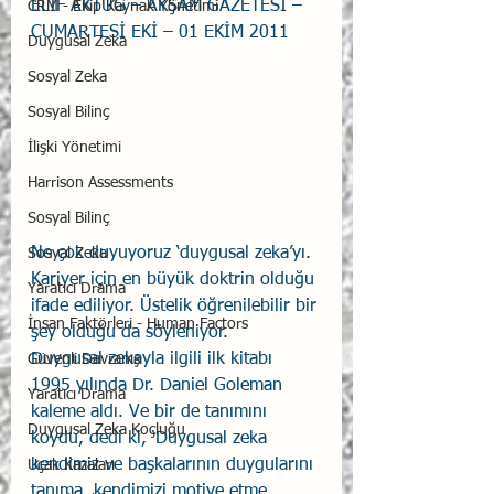
ELİF AKTUĞ – AKŞAM GAZETESİ – 
CRM - Ekip Kaynak Yönetimi
CUMARTESİ EKİ – 01 EKİM 2011 
Duygusal Zeka
Sosyal Zeka
Sosyal Bilinç
İlişki Yönetimi
Harrison Assessments
Sosyal Bilinç
Ne çok duyuyoruz ‘duygusal zeka’yı. 
Sosyal Zeka
Kariyer için en büyük doktrin olduğu 
Yaratıcı Drama
ifade ediliyor. Üstelik öğrenilebilir bir 
İnsan Faktörleri - Human Factors
şey olduğu da söyleniyor. 
Duygusal zekayla ilgili ilk kitabı 
Güvenli Davranış
1995 yılında Dr. Daniel Goleman 
Yaratıcı Drama
kaleme aldı. Ve bir de tanımını 
Duygusal Zeka Koçluğu
koydu, dedi ki, ‘Duygusal zeka 
kendimiz ve başkalarının duygularını 
Uçak Kazaları
tanıma, kendimizi motive etme, 