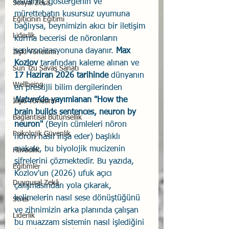
sistemin, göstergenin ve 
Sosyal Zekâ
mürettebatın kusursuz uyumuna 
Eğiticinin Eğitimi
bağlıysa, beynimizin akıcı bir iletişim 
Liderlik
kurma becerisi de nöronların 
senkronizasyonuna dayanır. 
Max 
İlişki Yönetimi
Kozlov
 tarafından kaleme alınan ve 
Sun Tzu Savaş Sanatı
17 Haziran 2026 tarihinde
 dünyanın 
Wellbeing
en prestijli bilim dergilerinden 
Nature
’da yayımlanan "How the 
İlişki Yönetimi
brain builds sentences, neuron by 
Bağlantısal Bütünsellik
neuron"
 (Beyin cümleleri nöron 
Psikolojik Güvenlik
nöron nasıl inşa eder) başlıklı 
makale, bu biyolojik mucizenin 
Havacılık
şifrelerini çözmektedir. Bu yazıda, 
Eğitimler
Kozlov'un (2026) ufuk açıcı 
Duygusal Zekâ
çalışmasından yola çıkarak, 
kelimelerin nasıl sese dönüştüğünü 
Stres
ve zihnimizin arka planında çalışan 
Liderlik
bu muazzam sistemin nasıl işlediğini 