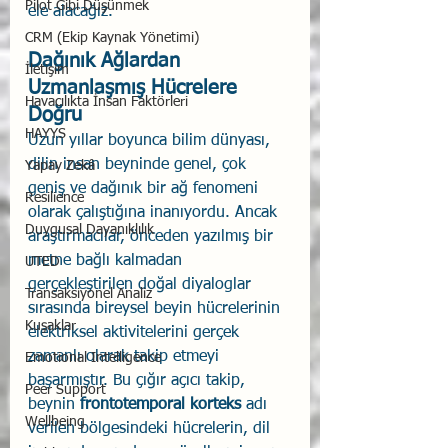
Pilot Gibi Düşünmek
ele alacağız.
CRM (Ekip Kaynak Yönetimi)
Dağınık Ağlardan 
İletişim
Uzmanlaşmış Hücrelere 
Havacılıkta İnsan Faktörleri
Doğru 
HAYYS
Uzun yıllar boyunca bilim dünyası, 
dilin insan beyninde genel, çok 
Yapay Zekâ
geniş ve dağınık bir ağ fenomeni 
Resilience
olarak çalıştığına inanıyordu. Ancak 
Duygusal Dayanıklılık
araştırmacılar, önceden yazılmış bir 
metne bağlı kalmadan 
UTED
gerçekleştirilen doğal diyaloglar 
Transaksiyonel Analiz
sırasında bireysel beyin hücrelerinin 
Kuşaklar
elektriksel aktivitelerini gerçek 
zamanlı olarak takip etmeyi 
Emotional Intelligence
başarmıştır. Bu çığır açıcı takip, 
Peer Support
beynin 
frontotemporal korteks
 adı 
Wellbeing
verilen bölgesindeki hücrelerin, dil 