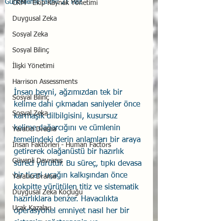
Güncelleme tarihi:
21 Haz
CRM - Ekip Kaynak Yönetimi
Duygusal Zeka
Sosyal Zeka
Sosyal Bilinç
İlişki Yönetimi
Harrison Assessments
İnsan beyni, ağzımızdan tek bir 
Sosyal Bilinç
kelime dahi çıkmadan saniyeler önce 
Sosyal Zeka
karmaşık dilbilgisini, kusursuz 
kelime dağarcığını ve cümlenin 
Yaratıcı Drama
temelindeki derin anlamları bir araya 
İnsan Faktörleri - Human Factors
getirerek olağanüstü bir hazırlık 
Güvenli Davranış
süreci yürütür. Bu süreç, tıpkı devasa 
bir ticari uçağın kalkışından önce 
Yaratıcı Drama
kokpitte yürütülen titiz ve sistematik 
Duygusal Zeka Koçluğu
hazırlıklara benzer. Havacılıkta 
Uçak Kazaları
operasyonel emniyet nasıl her bir 