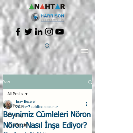
Yazı
All Posts
Eray Beceren
All Posts
20 Haz
7 dakikada okunur
Beynimiz Cümleleri Nöron
Öz Bilinç
Nöron Nasıl İnşa Ediyor?
Öz Yönetim