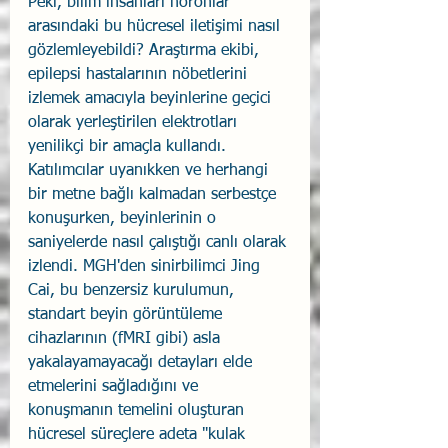
Peki, bilim insanları nöronlar 
arasındaki bu hücresel iletişimi nasıl 
gözlemleyebildi? Araştırma ekibi, 
epilepsi hastalarının nöbetlerini 
izlemek amacıyla beyinlerine geçici 
olarak yerleştirilen elektrotları 
yenilikçi bir amaçla kullandı. 
Katılımcılar uyanıkken ve herhangi 
bir metne bağlı kalmadan serbestçe 
konuşurken, beyinlerinin o 
saniyelerde nasıl çalıştığı canlı olarak 
izlendi. MGH'den sinirbilimci Jing 
Cai, bu benzersiz kurulumun, 
standart beyin görüntüleme 
cihazlarının (fMRI gibi) asla 
yakalayamayacağı detayları elde 
etmelerini sağladığını ve 
konuşmanın temelini oluşturan 
hücresel süreçlere adeta "kulak 