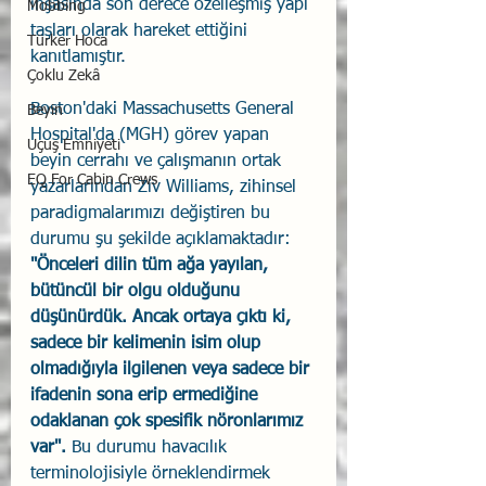
inşasında son derece özelleşmiş yapı 
Mobbing
taşları olarak hareket ettiğini 
Türker Hoca
kanıtlamıştır.
Çoklu Zekâ
Boston'daki Massachusetts General 
Beyin
Hospital'da (MGH) görev yapan 
Uçuş Emniyeti
beyin cerrahı ve çalışmanın ortak 
EQ For Cabin Crews
yazarlarından Ziv Williams, zihinsel 
paradigmalarımızı değiştiren bu 
durumu şu şekilde açıklamaktadır: 
"Önceleri dilin tüm ağa yayılan, 
bütüncül bir olgu olduğunu 
düşünürdük. Ancak ortaya çıktı ki, 
sadece bir kelimenin isim olup 
olmadığıyla ilgilenen veya sadece bir 
ifadenin sona erip ermediğine 
odaklanan çok spesifik nöronlarımız 
var".
 Bu durumu havacılık 
terminolojisiyle örneklendirmek 