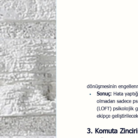
dönüşmesinin engellenm
Sonuç:
 Hata yaptığ
olmadan sadece psi
(LOFT) psikolojik 
ekipçe geliştirilece
3. Komuta Zincir