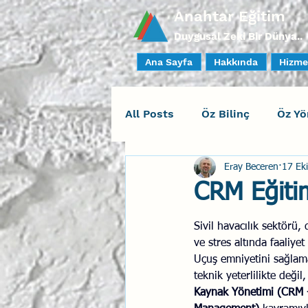
Anahtar Eğitim
Duygusal Zeki Bir Dünya..
Ana Sayfa
Hakkında
Hizme
All Posts
Öz Bilinç
Öz Yö
Eray Beceren
17 Ek
Sosyal Bilinç
İlişki Yöne
CRM Eğitim
Yaratıcı Drama
İnsan Fa
Sivil havacılık sektörü,
ve stres altında faaliyet
Uçuş emniyetini sağlam
teknik yeterlilikte deği
Duygusal Zeka Koçluğu
Kaynak Yönetimi (CRM 