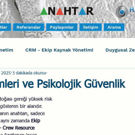
tler
Referanslar
Paylaşımlar
İletişim
Arama
netim
CRM - Ekip Kaynak Yönetimi
Duygusal Z
i 2025
3 dakikada okunur
timi
Harrison Assessments
Sosyal Bilinç
S
leri ve Psikolojik Güvenlik
ktörleri - Human Factors
Güvenli Davranış
Yara
 doğası gereği yüksek risk 
 gösteren bir alandır. 
anın anahtarı, sadece 
l, aynı zamanda 
Ekip 
Uçak Kazaları
Sosyal Zekâ
Eğiticinin Eğitimi
- Crew Resource 