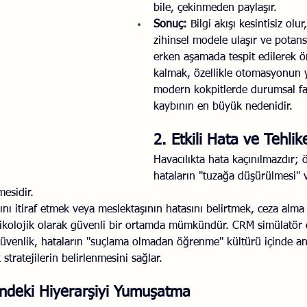
bile, çekinmeden paylaşır.
Sonuç:
 Bilgi akışı kesintisiz olur
zihinsel modele ulaşır ve potansi
erken aşamada tespit edilerek ön
kalmak, özellikle otomasyonun
modern kokpitlerde durumsal fa
kaybının en büyük nedenidir.
2. Etkili Hata ve Tehli
Havacılıkta hata kaçınılmazdır; 
hataların "tuzağa düşürülmesi" v
esidir.
ını itiraf etmek veya meslektaşının hatasını belirtmek, ceza alma
kolojik olarak güvenli bir ortamda mümkündür. CRM simülatör e
güvenlik, hataların "suçlama olmadan öğrenme" kültürü içinde ana
k stratejilerin belirlenmesini sağlar.
indeki Hiyerarşiyi Yumuşatma