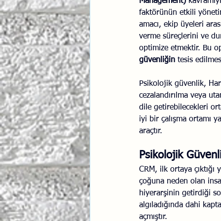
Management)
 kavramıy
faktörünün etkili yönet
İlişki Yönetimi
Sun Tzu 
amacı, ekip üyeleri arası
verme süreçlerini ve du
optimize etmektir. Bu o
Psikolojik Güvenlik
Hav
güvenliğin
 tesis edilmes
Psikolojik güvenlik, Ha
cezalandırılma veya utan
dile getirebilecekleri o
iyi bir çalışma ortamı 
araçtır.
Psikolojik Güvenl
CRM, ilk ortaya çıktığı 
çoğuna neden olan insan 
hiyerarşinin getirdiği s
algıladığında dahi kap
açmıştır.