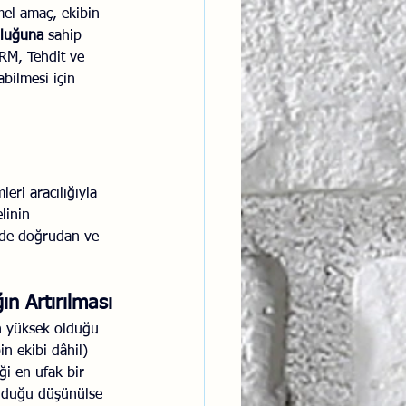
emel amaç, ekibin 
uluğuna
 sahip 
RM, Tehdit ve 
bilmesi için 
eri aracılığıyla 
linin 
nde doğrudan ve 
ın Artırılması
in yüksek olduğu 
n ekibi dâhil) 
i en ufak bir 
lduğu düşünülse 