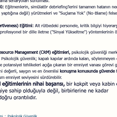
nama senaryoları sunulması.
rü:
 Eğitmenlerin, simülatör debriefing'lerini tamamen hatanın ne
 yaptığına değil) yürütmeleri ve "Suçlama Yok" (No-Blame) felsef
rtiveness) Eğitimi:
 Alt rütbedeki personele, kritik bilgiyi hiyerar
profesyonel bir dille iletme ("Sinyal Yükseltme") yöntemlerinin ö
source Management (CRM) eğitimleri,
 psikolojik güvenliği me
 Psikolojik güvenlik; kapalı kapılar ardında kalan, söylenmeyen e
 potansiyel tehlikeleri açığa çıkaran bir emniyet vanası görevi g
ni değerli, saygın ve en önemlisi 
konuşma konusunda güvende
 
 emniyet seviyesini sürdürebilir. 
eğitimlerinin nihai başarısı, 
bir kokpit veya kabin 
giye sahip olduğuyla değil, birbirlerine ne kadar 
oğru orantılıdır.
mi
Psikolojik Güvenlik