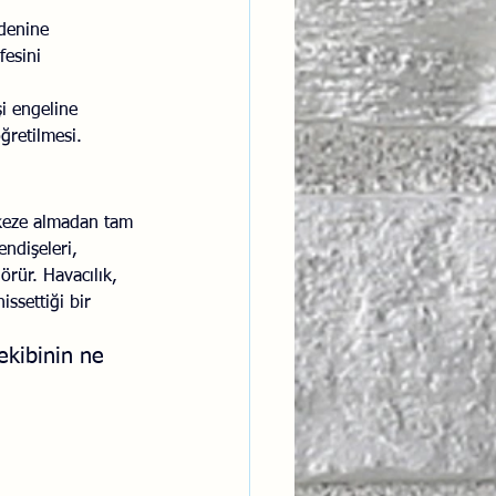
denine 
esini 
şi engeline 
ğretilmesi.
rkeze almadan tam 
ndişeleri, 
örür. Havacılık, 
hissettiği bir 
ekibinin ne 