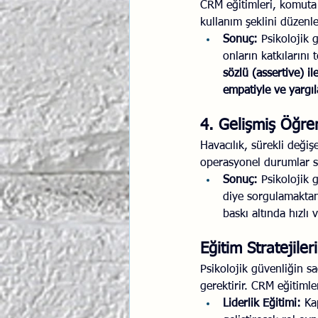
CRM eğitimleri, komuta 
kullanım şeklini düzenle
Sonuç:
 Psikolojik 
onların katkılarını 
sözlü (assertive) il
empatiyle ve yarg
4. Gelişmiş Öğr
Havacılık, sürekli değiş
operasyonel durumlar sü
Sonuç:
 Psikolojik 
diye sorgulamaktan
baskı altında hızlı
Eğitim Stratejiler
Psikolojik güvenliğin sa
gerektirir. CRM eğitimle
Liderlik Eğitimi:
 Ka