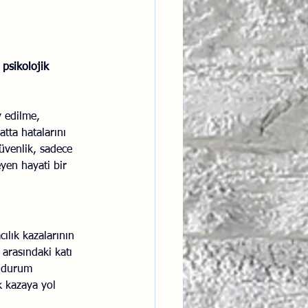
ntısal Bütünsellik
 
psikolojik 
derlik
y edilme, 
tta hatalarını 
güvenlik, sadece 
yen hayati bir 
ılık kazalarının 
 arasındaki katı 
r durum 
 kazaya yol 