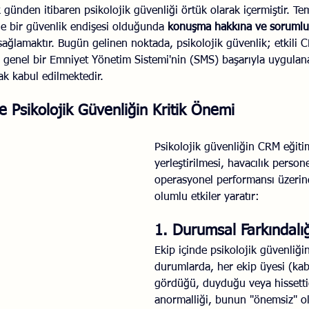
lk günden itibaren psikolojik güvenliği örtük olarak içermiştir. T
le bir güvenlik endişesi olduğunda 
konuşma hakkına ve soruml
ağlamaktır. Bugün gelinen noktada, psikolojik güvenlik; etkili C
genel bir Emniyet Yönetim Sistemi'nin (SMS) başarıyla uygulana
ak kabul edilmektedir.
 Psikolojik Güvenliğin Kritik Önemi
Psikolojik güvenliğin CRM eğitiml
yerleştirilmesi, havacılık persone
operasyonel performansı üzeri
olumlu etkiler yaratır:
1. Durumsal Farkındalığ
Ekip içinde psikolojik güvenliğ
durumlarda, her ekip üyesi (kabi
gördüğü, duyduğu veya hissettiğ
anormalliği, bunun "önemsiz" o