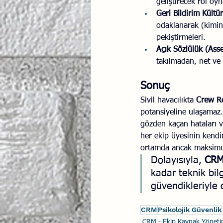
geliştirecek rol oy
Geri Bildirim Kültü
odaklanarak (kimin
pekiştirmeleri.
Açık Sözlülük (Asse
takılmadan, net ve 
Sonuç
Sivil havacılıkta 
Crew Re
potansiyeline ulaşamaz.
gözden kaçan hataları ve
her ekip üyesinin kendi
ortamda ancak maksimum
Dolayısıyla, 
CRM 
kadar teknik bil
güvendikleriyle d
CRM
Psikolojik Güvenlik
CRM - Ekip Kaynak Yöneti