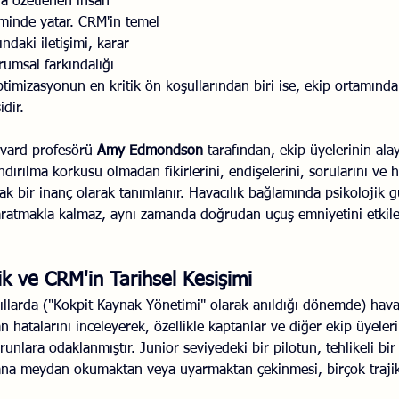
la özetlenen insan 
iminde yatar. CRM'in temel 
Savaş Sanatı
Wellbeing
İlişki Yönetimi
Bağla
ndaki iletişimi, karar 
rumsal farkındalığı 
ptimizasyonun en kritik ön koşullarından biri ise, ekip ortamında
acılık
Eğitimler
Duygusal Zekâ
Stres
Li
idir.
rvard profesörü 
Amy Edmondson
 tarafından, ekip üyelerinin ala
dırılma korkusu olmadan fikirlerini, endişelerini, sorularını ve ha
rtak bir inanç olarak tanımlanır. Havacılık bağlamında psikolojik 
yaratmakla kalmaz, aynı zamanda doğrudan uçuş emniyetini etkile
ik ve CRM'in Tarihsel Kesişimi
yıllarda ("Kokpit Kaynak Yönetimi" olarak anıldığı dönemde) havac
hatalarını inceleyerek, özellikle kaptanlar ve diğer ekip üyeleri
orunlara odaklanmıştır. Junior seviyedeki bir pilotun, tehlikeli bi
tana meydan okumaktan veya uyarmaktan çekinmesi, birçok trajik