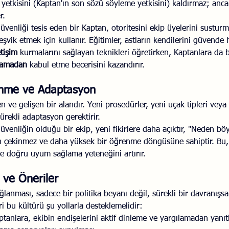
yetkisini (Kaptan'ın son sözü söyleme yetkisini) kaldırmaz; anca
r.
güvenliği tesis eden bir Kaptan, otoritesini ekip üyelerini susturm
teşvik etmek için kullanır. Eğitimler, astların kendilerini güvende
etişim
 kurmalarını sağlayan teknikleri öğretirken, Kaptanlara da b
ılamadan
 kabul etme becerisini kazandırır.
enme ve Adaptasyon
en ve gelişen bir alandır. Yeni prosedürler, yeni uçak tipleri vey
rekli adaptasyon gerektirir.
güvenliğin olduğu bir ekip, yeni fikirlere daha açıktır, "Neden bö
 çekinmez ve daha yüksek bir öğrenme döngüsüne sahiptir. Bu, ö
 ve doğru uyum sağlama yeteneğini artırır.
i ve Öneriler
ğlanması, sadece bir politika beyanı değil, sürekli bir davranışs
ri bu kültürü şu yollarla desteklemelidir:
ptanlara, ekibin endişelerini aktif dinleme ve yargılamadan yanıt