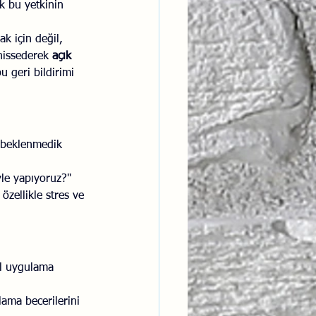
k bu yetkinin 
ak için değil, 
 hissederek 
açık 
u geri bildirimi 
a beklenmedik 
yle yapıyoruz?" 
zellikle stres ve 
al uygulama 
lama becerilerini 