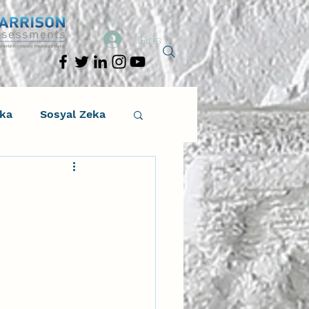
Giriş
eka
Sosyal Zeka
osyal Zeka
tıcı Drama
Liderlik