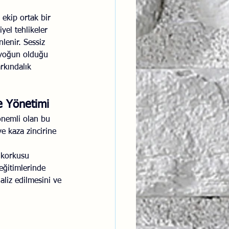
, ekip ortak bir 
yel tehlikeler 
lenir. Sessiz 
 yoğun olduğu 
rkındalık 
ke Yönetimi
önemli olan bu 
e kaza zincirine 
 korkusu 
ğitimlerinde 
liz edilmesini ve 