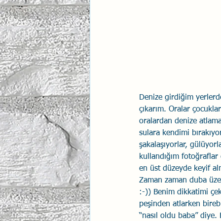
İlişki Yönetimi
Sun Tzu 
Psikolojik Güvenlik
Hav
Denize girdiğim yerlerd
çıkarım. Oralar çocuklar
oralardan denize atlama
sulara kendimi bırakıy
şakalaşıyorlar, gülüyorl
kullandığım fotoğraflar 
en üst düzeyde keyif al
Zaman zaman duba üzeri
:-)) Benim dikkatimi çe
peşinden atlarken bireb
“nasıl oldu baba” diye. 