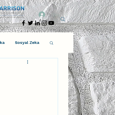
Giriş
eka
Sosyal Zeka
osyal Zeka
tıcı Drama
Liderlik