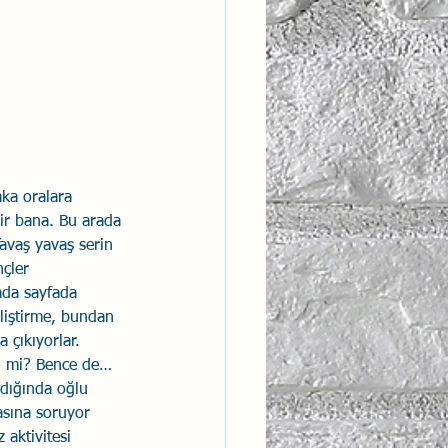
ntısal Bütünsellik
derlik
ka oralara 
lir bana. Bu arada 
avaş yavaş serin 
çler 
rada sayfada 
eliştirme, bundan 
 çıkıyorlar. 
l mi? Bence de… 
dığında oğlu 
asına soruyor 
 aktivitesi 