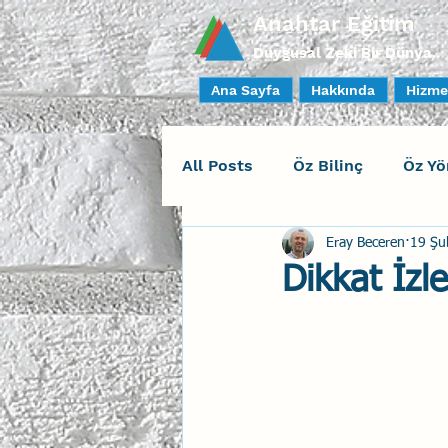
Anahtar Eğitim
Duygusal Zeki Bir Dünya..
Ana Sayfa
Hakkında
Hizme
All Posts
Öz Bilinç
Öz Yö
Eray Beceren
19 Şu
Sosyal Bilinç
İlişki Yöne
Dikkat İzl
Yaratıcı Drama
İnsan Fa
Duygusal Zeka Koçluğu