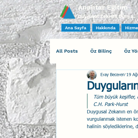
Anahtar Eğitim
Duygusal Zeki Bir Dünya..
Ana Sayfa
Hakkında
Hizme
All Posts
Öz Bilinç
Öz Yö
Eray Beceren
19 Ağ
Sosyal Bilinç
İlişki Yöne
Duyguların
Tüm büyük keşifler, 
Yaratıcı Drama
İnsan Fa
C.H. Park-Hurst
Duygusal Zekanın en ön
vurgulanmak istenen ko
Duygusal Zeka Koçluğu
halinin söylediklerine, 