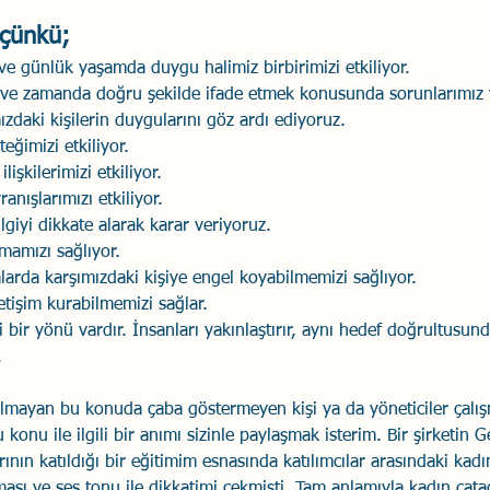
 çünkü;
ve günlük yaşamda duygu halimiz birbirimizi etkiliyor. 
 ve zamanda doğru şekilde ifade etmek konusunda sorunlarımız v
daki kişilerin duygularını göz ardı ediyoruz. 
ğimizi etkiliyor. 
lişkilerimizi etkiliyor. 
anışlarımızı etkiliyor. 
lgiyi dikkate alarak karar veriyoruz. 
mamızı sağlıyor. 
arda karşımızdaki kişiye engel koyabilmemizi sağlıyor. 
etişim kurabilmemizi sağlar. 
i bir yönü vardır. İnsanları yakınlaştırır, aynı hedef doğrultusund
.
olmayan bu konuda çaba göstermeyen kişi ya da yöneticiler çalı
 konu ile ilgili bir anımı sizinle paylaşmak isterim. Bir şirketin
ının katıldığı bir eğitimim esnasında katılımcılar arasındaki kad
ası ve ses tonu ile dikkatimi çekmişti. Tam anlamıyla kadın çata