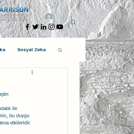
Giriş
eka
Sosyal Zeka
osyal Zeka
ştır.
tıcı Drama
dalık ile 
inin, bu duygu 
Liderlik
ına etkileridir. 