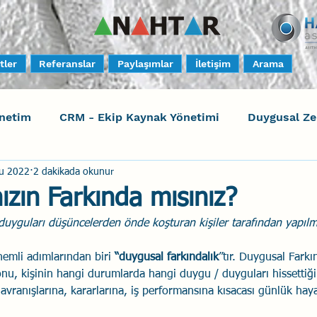
tler
Referanslar
Paylaşımlar
İletişim
Arama
netim
CRM - Ekip Kaynak Yönetimi
Duygusal Z
u 2022
2 dakikada okunur
timi
Harrison Assessments
Sosyal Bilinç
S
ızın Farkında mısınız?
duyguları düşüncelerden önde koşturan kişiler tarafından yapılmı
ktörleri - Human Factors
Güvenli Davranış
Yara
emli adımlarından biri 
“duygusal farkındalık
”tır. Duygusal Farkın
nu, kişinin hangi durumlarda hangi duygu / duyguları hissettiğ
Uçak Kazaları
Sosyal Zekâ
Eğiticinin Eğitimi
davranışlarına, kararlarına, iş performansına kısacası günlük hayat