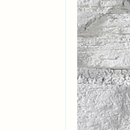
ntısal Bütünsellik
derlik