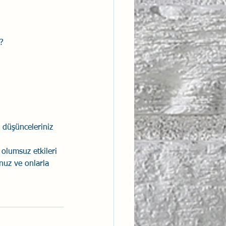
r?
 düşünceleriniz 
 olumsuz etkileri 
uz ve onlarla 