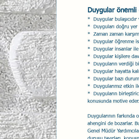
Duygular önemli
*  Duygular bulaşıcıdır 
*  Duyguları doğru yer
*  Zaman zaman karşımız
*  Duygular öğrenme iste
*  Duygular insanlar ile i
*  Duygular kişilere davr
*  Duyguların verdiği bi
*  Duygular hayatta kal
*  Duygular bazı duruml
*  Duygularımız etkin il
*  Duyguların birleştiric
konusunda motive eder
Duygularının farkında 
ahengini de bozarlar. Bu
Genel Müdür Yardımcılar
duruşu tavırları, konuşm