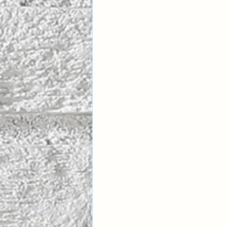
İlişki Yönetimi
Sun Tzu 
Psikolojik Güvenlik
Hav