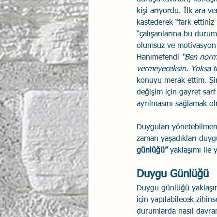
kişi arıyordu. İlk ara 
kastederek “fark ettiniz
“çalışanlarına bu durum
olumsuz ve motivasyon b
Hanımefendi 
“Ben norma
vermeyeceksin. Yoksa te
konuyu merak ettim. Şi
değişim için gayret sar
ayrılmasını sağlamak ol
Duyguları yönetebilmeni
zaman yaşadıkları duyg
günlüğü” 
yaklaşımı ile y
Duygu Günlüğü
Duygu günlüğü yaklaşımı
için yapılabilecek zihi
durumlarda nasıl davran