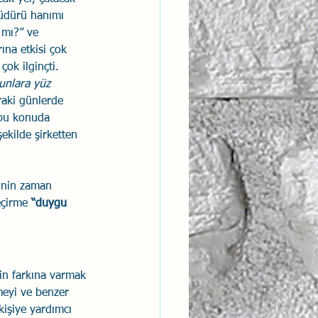
Müdürü hanımı 
 mı?” ve 
ına etkisi çok 
ok ilginçti. 
unlara yüz 
raki günlerde 
 bu konuda 
ekilde şirketten 
şinin zaman 
çirme 
“duygu 
in farkına varmak 
meyi ve benzer 
kişiye yardımcı 