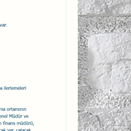
ar. 
a ilerlemeleri 
şma ortamının 
 Genel Müdür ve 
ın finans müdürü, 
cak yer, çatacak 