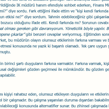
verildiğinde IK müdürü hanım efendiyle sohbet ederken, Finans 
 mi?” diye sordu. Fark ettiğimi ifade ettim ve “kişi kendi farkında
un etkisi ne?” diye sordum. Tahmin edebileceğiniz gibi çalışanlar
ozucu olduğunu ifade etti. Kendi farkında mı? Sorunun cevabı ç
l olması gereken gibi davranıyorum. Yöneticilik böyle yapılır. B
pene çıkarlar”
 gibi benzeri cevaplar veriyormuş. Eğitimden son
rket, bu müdürün olayın olumsuz etkilerinin farkına varması ve
f etmesi konusunda ne yazık ki başarılı olamadı. Tek çare uygun ş
muştu. 
n birinci şartı duyguların farkına varmaktır. Farkına varmak, ki
usal değişimleri gözden geçirmesi ile mümkündür. Bu gözden ge
apılabilir. 
 kişiyi rahatsız eden, olumsuz etkileyen duyguların ve etkilerin
nsel bir çalışmadır. Bu çalışma yaşanılan duruma dışardan bakabil
ılabileceği konusunda alternatifler sunar. Bu zihinsel çalışmada 