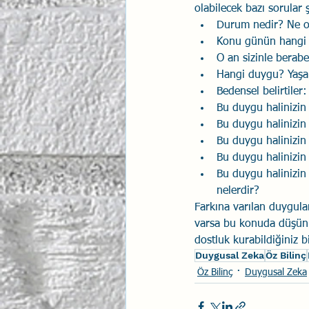
olabilecek bazı sorular 
Durum nedir? Ne o
Konu günün hangi z
O an sizinle berabe
Hangi duygu? Yaşan
Bedensel belirtiler
Bu duygu halinizin 
Bu duygu halinizin 
Bu duygu halinizin 
Bu duygu halinizin 
Bu duygu halinizin
nelerdir?
Farkına varılan duygular
varsa bu konuda düşünm
dostluk kurabildiğiniz b
Duygusal Zeka
Öz Bilinç
Öz Bilinç
Duygusal Zeka