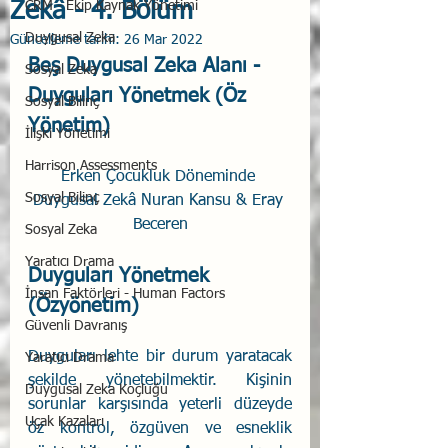
Zekâ - 4. Bölüm
CRM - Ekip Kaynak Yönetimi
Duygusal Zeka
Güncelleme tarihi:
26 Mar 2022
Beş Duygusal Zeka Alanı - 
Sosyal Zeka
D
uyguları Yönetmek (Öz 
Sosyal Bilinç
Yönetim)
İlişki Yönetimi
Harrison Assessments
Erken Çocukluk Döneminde 
Sosyal Bilinç
Duygusal Zekâ Nuran Kansu & Eray 
Beceren
Sosyal Zeka
Yaratıcı Drama
Duyguları Yönetmek 
İnsan Faktörleri - Human Factors
(Özyönetim)
Güvenli Davranış
Duyguları lehte bir durum yaratacak 
Yaratıcı Drama
şekilde yönetebilmektir. Kişinin 
Duygusal Zeka Koçluğu
sorunlar karşısında yeterli düzeyde 
Uçak Kazaları
öz kontrol, özgüven ve esneklik 