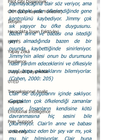
Pilot Gibi Düşünmek
yapmayacağına dair söz veriyor, ama 
bir dahaki sefer öfkelendiğinde gene 
CRM (Ekip Kaynak Yönetimi)
kontrolünü kaybediyor. Jimmy çok 
İletişim
sık yaşıyor bu öfke duygusunu. 
Havacılıkta İnsan Faktörleri
Bazen anne ve babası ona istediği 
şeyi almadığında bazen de bir 
HAYYS
oyunda kaybettiğinde sinirleniyor. 
Yapay Zekâ
Jimmy’nin ailesi onun bu durumuna 
Resilience
nasıl yardım edeceklerini ve öfkesiyle 
nasıl başa çıkacaklarını bilemiyorlar. 
Duygusal Dayanıklılık
(Cohen, 2000: 205)
UTED
Transaksiyonel Analiz
Clair ise duygularını içinde saklıyor. 
Gerçekten çok öfkelendiği zamanlar 
Kuşaklar
oluyor. İnsanların kendisine kötü 
Emotional Intelligence
davranmasına hiç sesini bile 
Peer Support
çıkartmıyor. Clair’in anne ve babası 
onu rahatsız eden bir şey var mı, yok 
Wellbeing
mu hiç bilmiyorlar. Clair buna 