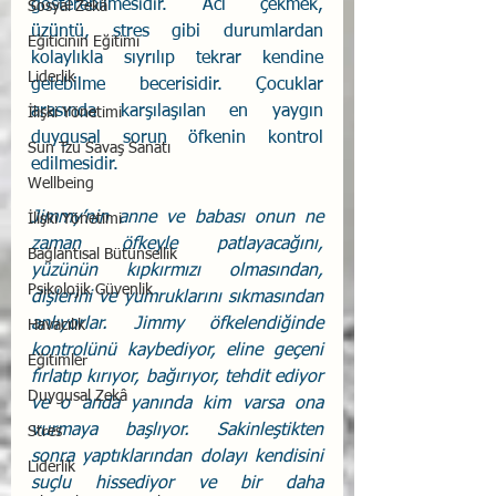
gösterebilmesidir. Acı çekmek, 
Sosyal Zekâ
üzüntü, stres gibi durumlardan 
Eğiticinin Eğitimi
kolaylıkla sıyrılıp tekrar kendine 
Liderlik
gelebilme becerisidir. Çocuklar 
arasında karşılaşılan en yaygın 
İlişki Yönetimi
duygusal sorun öfkenin kontrol 
Sun Tzu Savaş Sanatı
edilmesidir.
Wellbeing
Jimmy’nin anne ve babası onun ne 
İlişki Yönetimi
zaman öfkeyle patlayacağını, 
Bağlantısal Bütünsellik
yüzünün kıpkırmızı olmasından, 
Psikolojik Güvenlik
dişlerini ve yumruklarını sıkmasından 
anlıyorlar. Jimmy öfkelendiğinde 
Havacılık
kontrolünü kaybediyor, eline geçeni 
Eğitimler
fırlatıp kırıyor, bağırıyor, tehdit ediyor 
Duygusal Zekâ
ve o anda yanında kim varsa ona 
vurmaya başlıyor. Sakinleştikten 
Stres
sonra yaptıklarından dolayı kendisini 
Liderlik
suçlu hissediyor ve bir daha 