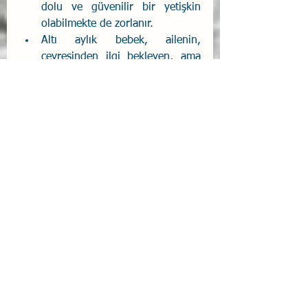
dolu ve güvenilir bir ye­tişkin 
olabilmekte de zorlanır.
Altı aylık bebek, ailenin, 
çevresinden ilgi bekleyen, ama 
ken­disi de çevresine ilgi 
gösteren bir üyesidir. 
Sosyal yönden artık tanıdığı ve 
tanı­madığı insanları ayırır. 
Tanıdıklarına olumlu tepkiler 
verirken, tanımadıklarına ağlama 
tepkisi verir. Özellikle annenin 
yüzün­deki mutlu ve mutsuz 
ifadelere uygun tepkilerde 
bulunur.
Bu ilk hareketlerini güvenli bir 
ortamda, rahatça gerçekleştiren 
çocukların meraklarının daha ko­
layca karşılandığı, bunun da 
onların zihinsel, sosyal ve hatta 