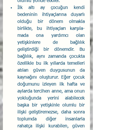
olumlu yönde etkiler.
İlk altı ay çocuğun kendi 
bedeninin ihtiyaçlarına du­yarlı 
olduğu bir dönem olmakla 
birlikte, bu ihtiyaçları karşıla­
mada ona yardımcı olan 
yetişkinlere de bağlılık 
geliştirdiği bir dönemdir. Bu 
bağlılık, aynı zamanda çocukta 
özellikle bu ilk yıllarda temelleri 
atılan güven duygusunun da 
kaynağını oluştu­rur. Eğer çocuk 
doğumunu izleyen ilk hafta ve 
aylarda tercihen anne, ama onun 
yokluğunda yerini alabilecek 
başka bir yetişkin­le olumlu bir 
ilişki geliştiremezse, daha sonra 
toplumda diğer in­sanlarla 
rahatça ilişki kurabilen, güven 