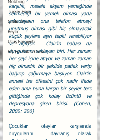
Mobbing
karşılık, mesela akşam yemeğinde 
Türker Hoca
sevmediği bir yemek olması yada 
arkadaşının ona telefon etmeyi 
Çoklu Zekâ
unutmuş olması gibi hiç olmayacak 
Beyin
küçük şeylere aşırı tepki verebiliyor 
Uçuş Emniyeti
ve ağlıyor.  Clair’in babası da 
duygularını saklayan biri. Her zaman 
EQ For Cabin Crews
her şeyi içine atıyor ve zaman zaman 
hiç olmadık bir şekilde patlak verip 
bağırıp çağırmaya başlıyor. Clair’in 
annesi ise öfkesini çok nadir ifade 
eden ama buna karşın bir şeyler ters 
gittiğinde çok kolay üzüntü ve 
depresyona giren birisi. (Cohen, 
2000: 206)
Çocuklar olaylar karşısında 
duygularını  davranış olarak 