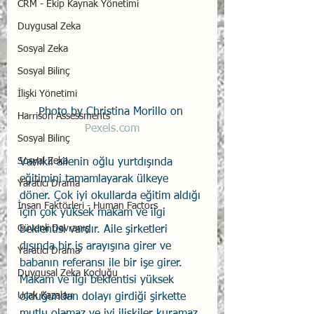
CRM - Ekip Kaynak Yönetimi
Duygusal Zeka
Sosyal Zeka
Sosyal Bilinç
İlişki Yönetimi
Photo by Christina Morillo on 
Harrison Assessments
Pexels.com
Sosyal Bilinç
Sosyal Zeka
Varlıklı ailenin oğlu yurtdışında 
eğitimini tamamlayarak ülkeye 
Yaratıcı Drama
döner. Çok iyi okullarda eğitim aldığı 
İnsan Faktörleri - Human Factors
için çok yüksek makam ve ilgi 
Güvenli Davranış
beklentisi vardır. Aile şirketleri 
dışında bir iş arayışına girer ve 
Yaratıcı Drama
babanın referansı ile bir işe girer. 
Duygusal Zeka Koçluğu
Makam ve ilgi beklentisi yüksek 
Uçak Kazaları
olduğundan dolayı girdiği şirkette 