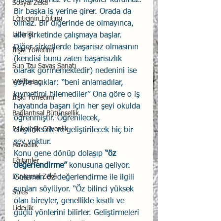
mutlu olamaz ve iyi ilişkiler kuramaz. 
Sosyal Zekâ
Bir başka iş yerine girer. Orada da 
Eğiticinin Eğitimi
olmaz. Bir diğerinde de olmayınca, 
Liderlik
aile şirketinde çalışmaya başlar. 
Diğer şirketlerde başarısız olmasının 
İlişki Yönetimi
(kendisi bunu zaten başarısızlık 
Sun Tzu Savaş Sanatı
olarak görmemektedir) nedenini ise 
Wellbeing
şöyle açıklar: “beni anlamadılar, 
kıymetimi bilemediler” Ona göre o iş 
İlişki Yönetimi
hayatında başarı için her şeyi okulda 
Bağlantısal Bütünsellik
öğrenmiştir. Öğrenilecek, 
Psikolojik Güvenlik
eleştirilecek ve geliştirilecek hiç bir 
şey yoktur. 
Havacılık
Konu gene dönüp dolaşıp 
“öz 
Eğitimler
değerlendirme”
 konusuna geliyor. 
Duygusal Zekâ
Goleman öz değerlendirme ile ilgili 
şunları söylüyor. “Öz bilinci yüksek 
Stres
olan bireyler, genellikle kısıtlı ve 
Liderlik
güçlü yönlerini bilirler. Geliştirmeleri 