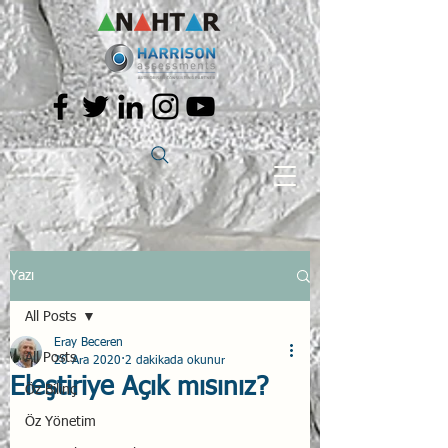
Yazı
All Posts
Eray Beceren
All Posts
20 Ara 2020
2 dakikada okunur
Eleştiriye Açık mısınız?
Öz Bilinç
Öz Yönetim