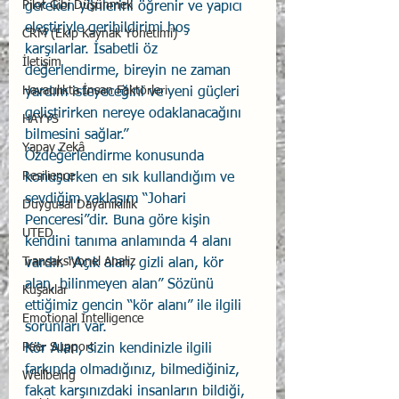
Pilot Gibi Düşünmek
gereken yönlerini öğrenir ve yapıcı 
eleştiriyle geribildirimi hoş 
CRM (Ekip Kaynak Yönetimi)
karşılarlar. İsabetli öz 
İletişim
değerlendirme, bireyin ne zaman 
Havacılıkta İnsan Faktörleri
yardım isteyeceğini ve yeni güçleri 
geliştirirken nereye odaklanacağını 
HAYYS
bilmesini sağlar.” 
Yapay Zekâ
Özdeğerlendirme konusunda 
Resilience
konuşurken en sık kullandığım ve 
sevdiğim yaklaşım “Johari 
Duygusal Dayanıklılık
Penceresi”dir. Buna göre kişin 
UTED
kendini tanıma anlamında 4 alanı 
Transaksiyonel Analiz
vardır. “Açık alan, gizli alan, kör 
alan, bilinmeyen alan” Sözünü 
Kuşaklar
ettiğimiz gencin “kör alanı” ile ilgili 
Emotional Intelligence
sorunları var. 
Peer Support
Kör Alan, sizin kendinizle ilgili 
farkında olmadığınız, bilmediğiniz, 
Wellbeing
fakat karşınızdaki insanların bildiği, 