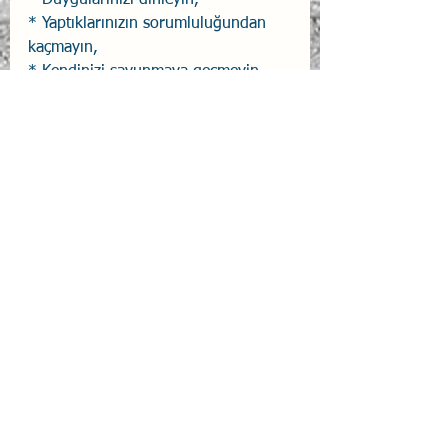
* Duygularınızı dinleyin,
* Yaptıklarınızın sorumluluğundan 
kaçmayın,
* Kendinizi savunmaya geçmeyin,
* Bütün dinleme filtrelerini kapatın.
#ÖzDeğerlendirme
#Eleştiri
#GeriBildirim
#JohariPenceresi
Duygusal Zeka
İlişki Yönetimi
Hepsini Gör
İlgili Yazılar