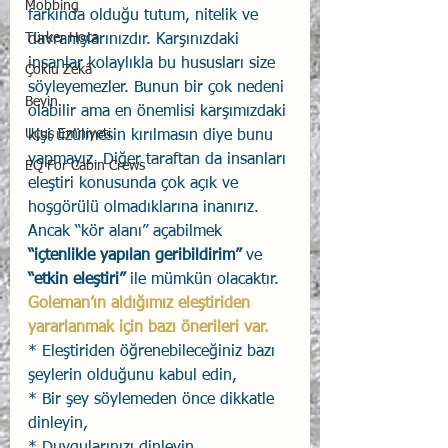
Mobbing
farkında olduğu tutum, nitelik ve 
Türker Hoca
davranışlarınızdır. Karşınızdaki 
insanlar kolaylıkla bu hususları size 
Çoklu Zekâ
söyleyemezler. Bunun bir çok nedeni 
Beyin
olabilir ama en önemlisi karşımızdaki 
Uçuş Emniyeti
kişi üzülmesin kırılmasın diye bunu 
yapmayız. Diğer taraftan da insanları 
EQ For Cabin Crews
eleştiri konusunda çok açık ve 
hoşgörülü olmadıklarına inanırız. 
Ancak “kör alanı” açabilmek 
“içtenlikle yapılan geribildirim”
 ve 
“etkin eleştiri”
 ile mümkün olacaktır. 
Goleman’ın aldığımız eleştiriden 
yararlanmak için bazı önerileri var.
* Eleştiriden öğrenebileceğiniz bazı 
şeylerin olduğunu kabul edin,
* Bir şey söylemeden önce dikkatle 
dinleyin,