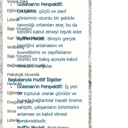
Sosyal Zekâ
Goleman'ın Perspektifi
: 
Eğiticinin Eğitimi
Çalışanlar, güçlü ve zayıf 
yönlerinin olumlu bir şekilde 
Liderlik
tanındığı ortamları arar, bu da 
İlişki Yönetimi
kendini kabul etmeyi teşvik eder.
Sun Tzu Savaş Sanatı
Ryff'in Modeli
: Bireyin gerçek 
benliğini anlamasını ve 
Wellbeing
kuvvetlerini ve zayıflıklarını 
İlişki Yönetimi
olumlu bir bakış açısıyla kabul 
Bağlantısal Bütünsellik
etmesini vurgular.
Psikolojik Güvenlik
Başkalarıyla Pozitif İlişkiler
:
Havacılık
Goleman'ın Perspektifi
: İş yeri 
Eğitimler
bir topluluk olarak görülür ve 
burada bağlantılar hayati öneme 
Duygusal Zekâ
sahiptir, çalışanların birbirlerini 
Stres
anlaması ve kabul etmesi 
Liderlik
gerekmektedir.