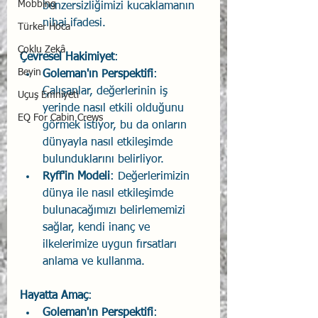
Mobbing
benzersizliğimizi kucaklamanın 
nihai ifadesi.
Türker Hoca
Çoklu Zekâ
Çevresel Hakimiyet
:
Beyin
Goleman'ın Perspektifi
: 
Çalışanlar, değerlerinin iş 
Uçuş Emniyeti
yerinde nasıl etkili olduğunu 
EQ For Cabin Crews
görmek istiyor, bu da onların 
dünyayla nasıl etkileşimde 
bulunduklarını belirliyor.
Ryff'in Modeli
: Değerlerimizin 
dünya ile nasıl etkileşimde 
bulunacağımızı belirlememizi 
sağlar, kendi inanç ve 
ilkelerimize uygun fırsatları 
anlama ve kullanma.
Hayatta Amaç
:
Goleman'ın Perspektifi
: 