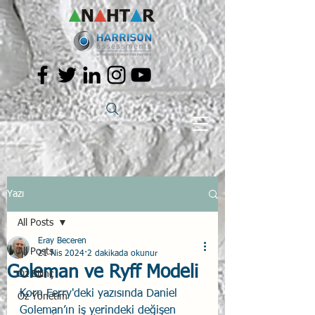
Yazı
All Posts
Eray Beceren
All Posts
21 Nis 2024
2 dakikada okunur
Goleman ve Ryff Modeli
Öz Bilinç
Korn Ferry'deki yazısında Daniel 
Öz Yönetim
Goleman’ın iş yerindeki değişen 