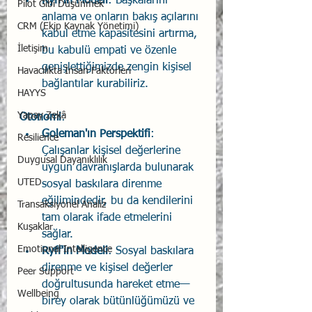
Ryff'in Modeli
: Başkalarını 
Pilot Gibi Düşünmek
anlama ve onların bakış açılarını 
CRM (Ekip Kaynak Yönetimi)
kabul etme kapasitesini artırma, 
İletişim
bu kabulü empati ve özenle 
genişlettiğimizde zengin kişisel 
Havacılıkta İnsan Faktörleri
bağlantılar kurabiliriz.
HAYYS
Yapay Zekâ
Otonomi
:
Goleman'ın Perspektifi
: 
Resilience
Çalışanlar kişisel değerlerine 
Duygusal Dayanıklılık
uygun davranışlarda bulunarak 
UTED
sosyal baskılara direnme 
eğilimindedir, bu da kendilerini 
Transaksiyonel Analiz
tam olarak ifade etmelerini 
Kuşaklar
sağlar.
Emotional Intelligence
Ryff'in Modeli
: Sosyal baskılara 
direnme ve kişisel değerler 
Peer Support
doğrultusunda hareket etme—
Wellbeing
birey olarak bütünlüğümüzü ve 