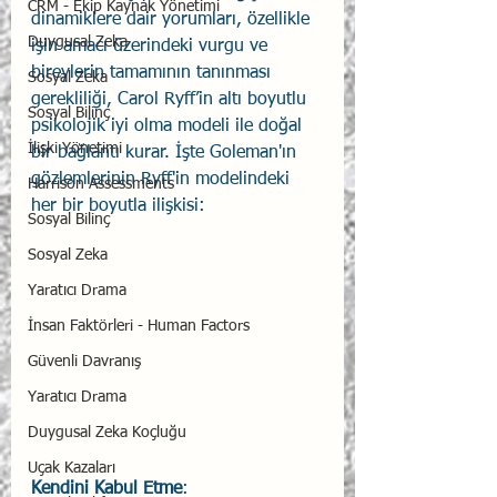
CRM - Ekip Kaynak Yönetimi
dinamiklere dair yorumları, özellikle 
Duygusal Zeka
işin amacı üzerindeki vurgu ve 
bireylerin tamamının tanınması 
Sosyal Zeka
gerekliliği, Carol Ryff’in altı boyutlu 
Sosyal Bilinç
psikolojik iyi olma modeli ile doğal 
İlişki Yönetimi
bir bağlantı kurar. İşte Goleman'ın 
gözlemlerinin Ryff'in modelindeki 
Harrison Assessments
her bir boyutla ilişkisi:
Sosyal Bilinç
Sosyal Zeka
Yaratıcı Drama
İnsan Faktörleri - Human Factors
Güvenli Davranış
Yaratıcı Drama
Duygusal Zeka Koçluğu
Uçak Kazaları
Kendini Kabul Etme
: