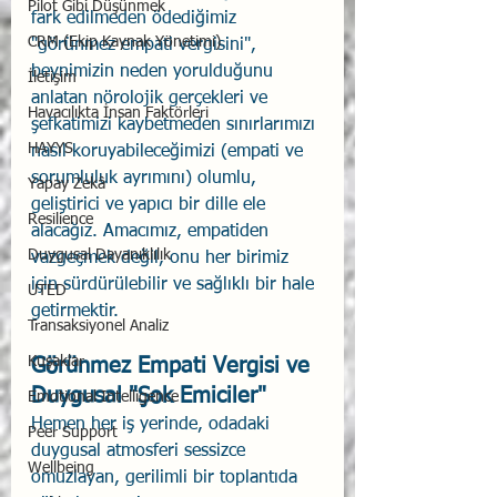
Pilot Gibi Düşünmek
fark edilmeden ödediğimiz 
CRM (Ekip Kaynak Yönetimi)
"görünmez empati vergisini", 
beynimizin neden yorulduğunu 
İletişim
anlatan nörolojik gerçekleri ve 
Havacılıkta İnsan Faktörleri
şefkatimizi kaybetmeden sınırlarımızı 
HAYYS
nasıl koruyabileceğimizi (empati ve 
sorumluluk ayrımını) olumlu, 
Yapay Zekâ
geliştirici ve yapıcı bir dille ele 
Resilience
alacağız. Amacımız, empatiden 
Duygusal Dayanıklılık
vazgeçmek değil, onu her birimiz 
için sürdürülebilir ve sağlıklı bir hale 
UTED
getirmektir.
Transaksiyonel Analiz
Kuşaklar
Görünmez Empati Vergisi ve 
Duygusal "Şok Emiciler"
Emotional Intelligence
Hemen her iş yerinde, odadaki 
Peer Support
duygusal atmosferi sessizce 
Wellbeing
omuzlayan, gerilimli bir toplantıda 