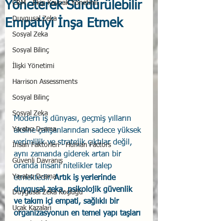
Yöneterek Sürdürülebilir
CRM - Ekip Kaynak Yönetimi
Duygusal Zeka
Empatiyi İnşa Etmek
Sosyal Zeka
Sosyal Bilinç
İlişki Yönetimi
Harrison Assessments
Sosyal Bilinç
Sosyal Zeka
Modern iş dünyası, geçmiş yılların 
Yaratıcı Drama
aksine çalışanlarından sadece yüksek 
verimlilik ve stratejik çıktılar değil, 
İnsan Faktörleri - Human Factors
aynı zamanda giderek artan bir 
Güvenli Davranış
oranda insani nitelikler talep 
Yaratıcı Drama
etmektedir. 
Artık iş yerlerinde 
duygusal zeka, psikolojik güvenlik 
Duygusal Zeka Koçluğu
ve takım içi empati, sağlıklı bir 
Uçak Kazaları
organizasyonun en temel yapı taşları 