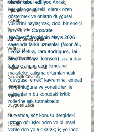
Sosyal Zekâ
olarak kabul ediliyor.
 Ancak, 
başkalarına sürekli olarak özen 
Eğiticinin Eğitimi
göstermek ve onların duygusal 
Liderlik
yüklerini paylaşmak, ciddi bir enerji 
İlişki Yönetimi
gerektirir. "
Corporate 
Wellness"
 dergisinin Mayıs 2026 
Sun Tzu Savaş Sanatı
sayısında farklı uzmanlar (Noor Ali, 
Wellbeing
Leena Mehra, Tara Rodrigues, Jai 
İlişki Yönetimi
Singh ve Maya Johnson)
 tarafından 
kaleme alınan derinlemesine 
Bağlantısal Bütünsellik
makaleler, çalışma ortamlarındaki 
Psikolojik Güvenlik
"duygusal emek" kavramına, empati 
Havacılık
yorgunluğuna ve yöneticiler ile 
çalışanların bu konudaki kritik 
Eğitimler
rollerine ışık tutmaktadır.
Duygusal Zekâ
Stres
Bu yazıda, söz konusu dergideki 
uzman görüşlerinden ve bilimsel 
Liderlik
verilerden yola çıkarak; iş yerinde 