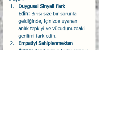
Duygusal Sinyali Fark 
Edin:
 Birisi size bir sorunla 
geldiğinde, içinizde uyanan 
anlık tepkiyi ve vücudunuzdaki 
gerilimi fark edin.
Empatiyi Sahiplenmekten 
Ayırın:
 Kendinize o kritik soruyu 
sorun: 
"Buradaki rolüm bu kişiyi 
desteklemek mi, yoksa onun 
problemini çözmek mi?"
 Çoğu 
zaman sadece dinlemek, sorunu 
kabul etmek ve anlaşıldığını 
hissettirmek yeterli bir destektir. 
Karşınızdakinin sorununu 
sahiplenmek zorunda değilsiniz.
Yükü Geri Verin:
 Görüşme 
bittikten sonra sorunu 
zihninizde taşımaya devam 