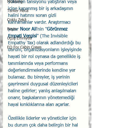
yükselen tansiyonu yatıştıran veya 
Mobbing
içine kapanmış bir iş arkadaşının 
Türker Hoca
halini hatırını soran gizli 
Çoklu Zekâ
kahramanlar vardır. Araştırmacı 
yazar 
Noor Ali
'nin "
Görünmez 
Beyin
Empati Vergisi
" (The Invisible 
Uçuş Emniyeti
Empathy Tax) olarak adlandırdığı bu 
EQ For Cabin Crews
durum, organizasyonların işleyişinde 
hayati bir rol oynasa da genellikle iş 
tanımlarında veya performans 
değerlendirmelerinde kendine yer 
bulamaz. Bu bireyler, iş yerinin 
gayriresmi duygusal düzenleyicileri 
haline gelirler; yanlış anlaşılmaları 
onarır, başkalarının yönetemediği 
hayal kırıklıklarına alan açarlar.
Özellikle liderler ve yöneticiler için 
bu durum çok daha belirgin bir hal 