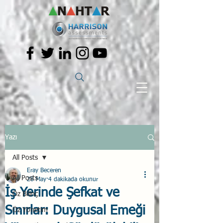
Yazı
All Posts
Eray Beceren
All Posts
28 May
4 dakikada okunur
İş Yerinde Şefkat ve
Öz Bilinç
Sınırlar: Duygusal Emeği
Öz Yönetim