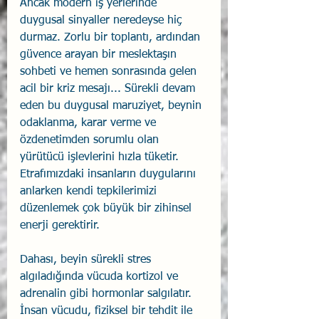
Ancak modern iş yerlerinde 
duygusal sinyaller neredeyse hiç 
durmaz. Zorlu bir toplantı, ardından 
güvence arayan bir meslektaşın 
sohbeti ve hemen sonrasında gelen 
acil bir kriz mesajı... Sürekli devam 
eden bu duygusal maruziyet, beynin 
odaklanma, karar verme ve 
özdenetimden sorumlu olan 
yürütücü işlevlerini hızla tüketir. 
Etrafımızdaki insanların duygularını 
anlarken kendi tepkilerimizi 
düzenlemek çok büyük bir zihinsel 
enerji gerektirir.
Dahası, beyin sürekli stres 
algıladığında vücuda kortizol ve 
adrenalin gibi hormonlar salgılatır. 
İnsan vücudu, fiziksel bir tehdit ile 