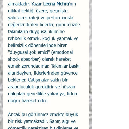
almaktadır. Yazar 
Leena Mehra
'nın 
dikkat çektiği üzere, geçmişte 
yalnızca strateji ve performansla 
değerlendirilen liderler, günümüzde 
takımların duygusal iklimine 
rehberlik etmek, koçluk yapmak ve 
belirsizlik dönemlerinde birer 
"duygusal şok emici" (emotional 
shock absorber) olarak hareket 
etmek zorundadırlar. Takımlar baskı 
altındayken, liderlerinden güvence 
beklerler. Çatışmalar sakin bir 
arabuluculuk gerektirir ve hüsran 
dalgaları genellikle yukarıya, lidere 
doğru hareket eder.
Ancak bu görünmez emekte büyük 
bir risk yatmaktadır. Sabır, algı ve 
cömertlik gerektiren bu dinleme ve 