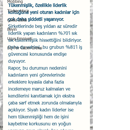
Mobbing
Tükenmişlik, özellikle liderlik 
Türker Hoca
koltuğuna yeni oturan kadınlar için 
çok daha şiddetli yaşanıyor.
Çoklu Zekâ
Şirketlerinde beş yıldan az süredir 
Beyin
liderlik yapan kadınların %70’i sık 
Uçuş Emniyeti
sık tükenmişlik hissettiğini bildiriyor. 
Daha da vahimi, bu grubun %81’i iş 
EQ For Cabin Crews
güvencesi konusunda endişe 
duyuyor.
Rapor, bu durumun nedenini 
kadınların yeni görevlerinde 
erkeklere kıyasla daha fazla 
incelemeye maruz kalmaları ve 
kendilerini kanıtlamak için ekstra 
çaba sarf etmek zorunda olmalarıyla 
açıklıyor. Siyah kadın liderler ise 
hem tükenmişliği hem de işini 
kaybetme korkusunu en yoğun 