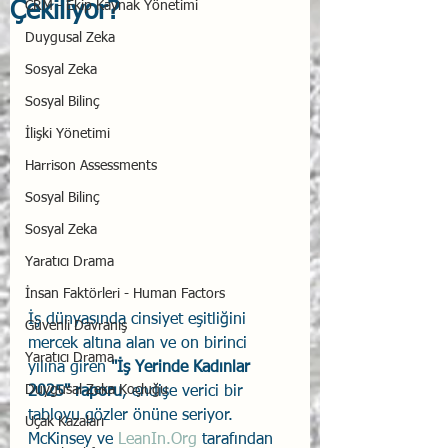
Çekiliyor?
CRM - Ekip Kaynak Yönetimi
Duygusal Zeka
Sosyal Zeka
Sosyal Bilinç
İlişki Yönetimi
Harrison Assessments
Sosyal Bilinç
Sosyal Zeka
Yaratıcı Drama
İnsan Faktörleri - Human Factors
İş dünyasında cinsiyet eşitliğini 
Güvenli Davranış
mercek altına alan ve on birinci 
Yaratıcı Drama
yılına giren 
"İş Yerinde Kadınlar 
Duygusal Zeka Koçluğu
2025" raporu
, endişe verici bir 
tabloyu gözler önüne seriyor. 
Uçak Kazaları
McKinsey ve 
LeanIn.Org
 tarafından 