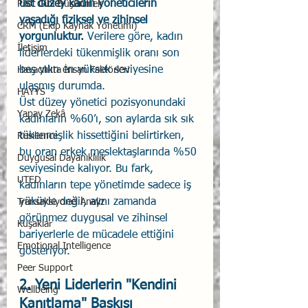
üst düzey kadın yöneticilerin 
Pilot Gibi Düşünmek
yaşadığı fiziksel ve zihinsel 
CRM (Ekip Kaynak Yönetimi)
yorgunluktur. 
Verilere göre, kadın 
İletişim
liderlerdeki tükenmişlik oranı son 
beş yılın en yüksek seviyesine 
Havacılıkta İnsan Faktörleri
ulaşmış durumda.
HAYYS
Üst düzey yönetici pozisyonundaki 
Yapay Zekâ
kadınların %60’ı, son aylarda sık sık 
tükenmişlik hissettiğini belirtirken, 
Resilience
bu oran erkek meslektaşlarında %50 
Duygusal Dayanıklılık
seviyesinde kalıyor. Bu fark, 
UTED
kadınların tepe yönetimde sadece iş 
yüküyle değil, aynı zamanda 
Transaksiyonel Analiz
görünmez duygusal ve zihinsel 
Kuşaklar
bariyerlerle de mücadele ettiğini 
Emotional Intelligence
gösteriyor.
Peer Support
2. Yeni Liderlerin "Kendini 
Wellbeing
Kanıtlama" Baskısı