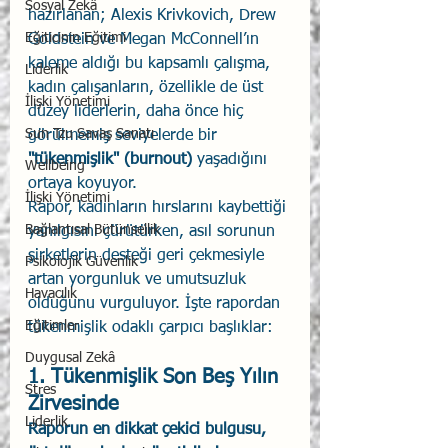
Sosyal Zekâ
hazırlanan; Alexis Krivkovich, Drew 
Eğiticinin Eğitimi
Goldstein ve Megan McConnell’ın 
kaleme aldığı bu kapsamlı çalışma, 
Liderlik
kadın çalışanların, özellikle de üst 
İlişki Yönetimi
düzey liderlerin, daha önce hiç 
Sun Tzu Savaş Sanatı
görülmemiş seviyelerde bir 
"tükenmişlik" (burnout) 
yaşadığını 
Wellbeing
ortaya koyuyor.
İlişki Yönetimi
Rapor, kadınların hırslarını kaybettiği 
Bağlantısal Bütünsellik
yanılgısını çürütürken, asıl sorunun 
şirketlerin desteği geri çekmesiyle 
Psikolojik Güvenlik
artan yorgunluk ve umutsuzluk 
Havacılık
olduğunu vurguluyor. İşte rapordan 
Eğitimler
tükenmişlik odaklı çarpıcı başlıklar:
Duygusal Zekâ
1. Tükenmişlik Son Beş Yılın 
Stres
Zirvesinde
Liderlik
Raporun en dikkat çekici bulgusu, 