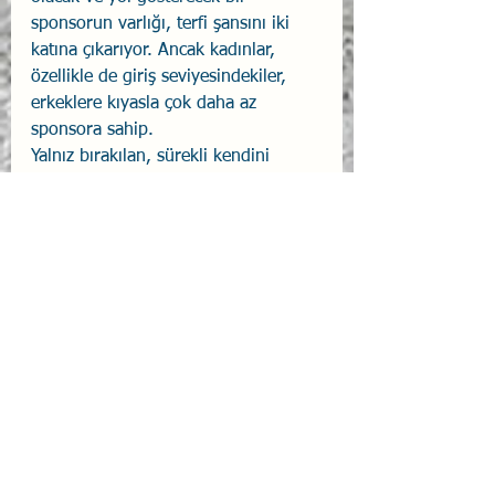
sponsorun varlığı, terfi şansını iki 
katına çıkarıyor. Ancak kadınlar, 
özellikle de giriş seviyesindekiler, 
erkeklere kıyasla çok daha az 
sponsora sahip.
Yalnız bırakılan, sürekli kendini 
kanıtlamak zorunda kalan ve 
esneklik imkanları elinden alınan 
kadınlar, kariyerlerinin zirvesine 
ulaştıklarında bitkin düşüyorlar.
Sonuç
McKinsey ve 
LeanIn.Org
'un 2025 
raporu,
 iş dünyasına net bir mesaj 
veriyor: Kadınlar "lean out" 
yapmıyor (geri çekilmiyor), 
engellerle dolu bir yolda koşmaktan 
yoruluyorlar. Tükenmişlik, bireysel 