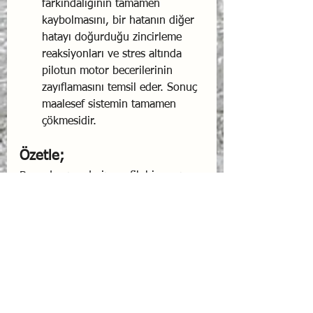
farkındalığının tamamen 
kaybolmasını, bir hatanın diğer 
hatayı doğurduğu zincirleme 
reaksiyonları ve stres altında 
pilotun motor becerilerinin 
zayıflamasını temsil eder. Sonuç 
maalesef sistemin tamamen 
çökmesidir.
Özetle;
Bu sade ama derin grafik bize şunu 
söylüyor: Beklenmedik ve yıkıcı bir 
olay karşısında felaket ile güvenli 
iniş arasındaki tek fark, 
olay 
sonrasında ekibin gösterdiği 
esnekliktir
.
Havacılıkta hayat kurtaran şey 
sadece katı kurallara uymak değil; 
ekstrem stres altında esneyebilmek, 