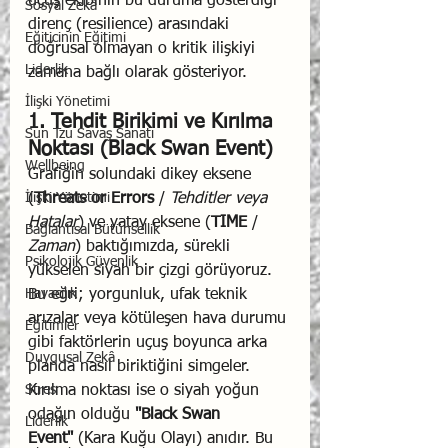
uçuş ekibinin bu duruma gösterdiği 
Sosyal Zekâ
direnç (resilience) arasındaki 
Eğiticinin Eğitimi
doğrusal olmayan o kritik ilişkiyi 
Liderlik
zamana bağlı olarak gösteriyor.
İlişki Yönetimi
1. Tehdit Birikimi ve Kırılma 
Sun Tzu Savaş Sanatı
Noktası (Black Swan Event)
Wellbeing
Grafiğin solundaki dikey eksene 
İlişki Yönetimi
(
Threats or Errors
 / 
Tehditler veya 
Hatalar
) ve yatay eksene (
TIME
 / 
Bağlantısal Bütünsellik
Zaman
) baktığımızda, sürekli 
Psikolojik Güvenlik
yükselen siyah bir çizgi görüyoruz. 
Havacılık
Bu eğri; yorgunluk, ufak teknik 
arızalar veya kötüleşen hava durumu 
Eğitimler
gibi faktörlerin uçuş boyunca arka 
Duygusal Zekâ
planda nasıl biriktiğini simgeler.
Stres
Kırılma noktası ise o siyah yoğun 
odağın olduğu 
"Black Swan 
Liderlik
Event"
 (Kara Kuğu Olayı) anıdır. Bu 