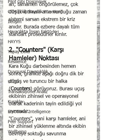
Pilot Gibi Düşünmek
an; tamamen öngörülemez, çok 
CRM (Ekip Kaynak Yönetimi)
düşük ihtimalli ama vurduğu zaman 
sistemi sarsan ekstrem bir kriz 
İletişim
anıdır. Burada ezbere dayalı tüm 
Havacılıkta İnsan Faktörleri
standart prosedürler kırılır.
HAYYS
2. "Counters" (Karşı 
Yapay Zekâ
Hamleler) Noktası
Resilience
Kara Kuğu darbesinden hemen 
Duygusal Dayanıklılık
sonra, grafikte aşağı doğru dik bir 
düşüş ve turuncu bir halka 
UTED
(
Counters
) görüyoruz. Burası uçuş 
Transaksiyonel Analiz
ekibinin zihinsel ve operasyonel 
Kuşaklar
olarak kaderinin tayin edildiği yol 
ayrımıdır.
Emotional Intelligence
"Counters", yani karşı hamleler, ani 
Peer Support
bir zihinsel yüklenme altında ekibin 
Wellbeing
devreye soktuğu savunma 