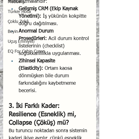
mekanizmalarıdır:
Mobbing
Gelişmiş CRM (Ekip Kaynak 
Türker Hoca
Yönetimi):
 İş yükünün kokpitte 
Çoklu Zekâ
doğru dağıtılması.
Anormal Durum 
Beyin
Prosedürleri:
 Acil durum kontrol 
Uçuş Emniyeti
listelerinin (checklist) 
EQ For Cabin Crews
soğukkanlılıkla uygulanması.
Zihinsel Kapasite 
(Elasticity):
 Ortam kaosa 
dönmüşken bile durum 
farkındalığını kaybetmeme 
becerisi.
3. İki Farklı Kader: 
Resilience (Esneklik) mi, 
Collapse (Çöküş) mü?
Bu turuncu noktadan sonra sistemin 
kaderi ikiye ayrılır, çünkü esneklik 