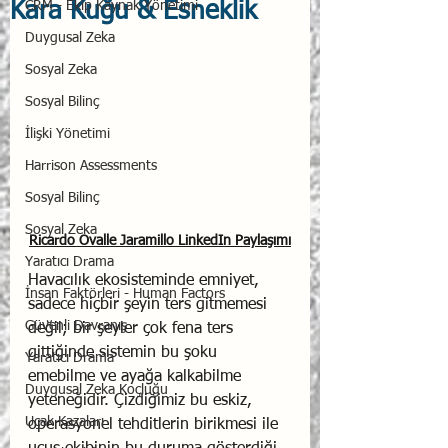
Kara Kuğu & Esneklik
CRM - Ekip Kaynak Yönetimi
Duygusal Zeka
Sosyal Zeka
Sosyal Bilinç
İlişki Yönetimi
Harrison Assessments
Sosyal Bilinç
Sosyal Zeka
Ricardo Ovalle Jaramillo
 LinkedIn Paylaşımı
Yaratıcı Drama
Havacılık ekosisteminde emniyet, 
İnsan Faktörleri - Human Factors
sadece hiçbir şeyin ters gitmemesi 
Güvenli Davranış
değil; bir şeyler çok fena ters 
gittiğinde sistemin bu şoku 
Yaratıcı Drama
emebilme ve ayağa kalkabilme 
Duygusal Zeka Koçluğu
yeteneğidir. Çizdiğimiz bu eskiz, 
Uçak Kazaları
operasyonel tehditlerin birikmesi ile 