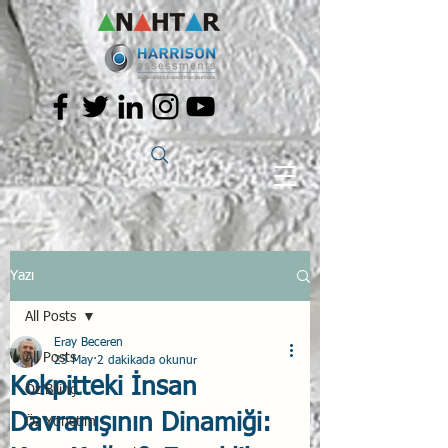
Yazı
All Posts
Eray Beceren
All Posts
23 May
2 dakikada okunur
Kokpitteki İnsan
Öz Bilinç
Davranışının Dinamiği:
Öz Yönetim