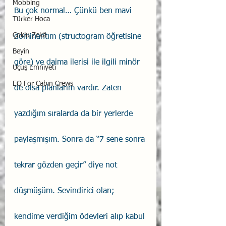
Mobbing
Bu çok normal… Çünkü ben mavi 
Türker Hoca
Çoklu Zekâ
dominantım (structogram öğretisine 
Beyin
göre) ve daima ilerisi ile ilgili minör 
Uçuş Emniyeti
EQ For Cabin Crews
de olsa planlarım vardır. Zaten 
yazdığım sıralarda da bir yerlerde 
paylaşmışım. Sonra da “7 sene sonra 
tekrar gözden geçir” diye not 
düşmüşüm. Sevindirici olan; 
kendime verdiğim ödevleri alıp kabul 