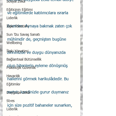
Özellikle duygusal zekâ temalı atölye 
Sosyal Zekâ
Eğiticinin Eğitimi
ve eğitimlerde katılımcılara ısrarla 
Liderlik
öneririm. Aynaya bakmak zaten çok 
İlişki Yönetimi
Sun Tzu Savaş Sanatı
mühimdir de, geçmişten bugüne 
Wellbeing
İlişki Yönetimi
zihninizde ve duygu dünyanızda 
Bağlantısal Bütünsellik
olup bitenlerin eyleme dönüşmüş 
Psikolojik Güvenlik
Havacılık
hallerini görmek harikulâdedir. Bu 
Eğitimler
metot; kendinizle gurur duymanız 
Duygusal Zekâ
Stres
için size pozitif bahaneler sunarken, 
Liderlik