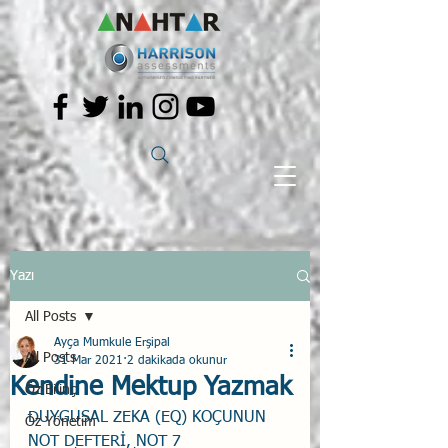
Yazı
All Posts
Ayça Mumkule Erşipal
All Posts
31 Mar 2021
2 dakikada okunur
Kendine Mektup Yazmak
Öz Bilinç
DUYGUSAL ZEKA (EQ) KOÇUNUN 
Öz Yönetim
NOT DEFTERİ, NOT 7