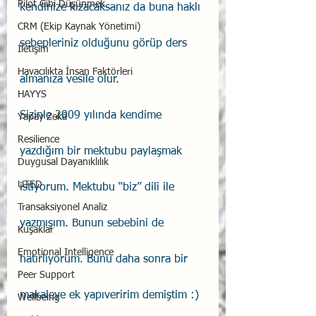
Pilot Gibi Düşünmek
kendinize kızacaksanız da buna haklı 
CRM (Ekip Kaynak Yönetimi)
sebepleriniz olduğunu görüp ders 
İletişim
Havacılıkta İnsan Faktörleri
almanıza vesile olur.
HAYYS
Sizinle 2009 yılında kendime 
Yapay Zekâ
Resilience
yazdığım bir mektubu paylaşmak 
Duygusal Dayanıklılık
UTED
istiyorum. Mektubu “biz” dili ile 
Transaksiyonel Analiz
yazmışım. Bunun sebebini de 
Kuşaklar
Emotional Intelligence
hatırlıyorum. Bunu daha sonra bir 
Peer Support
makaleye ek yapıveririm demiştim :) 
Wellbeing