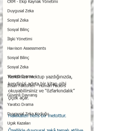
CRM - Ekip Kaynak Yönetimi
Duygusal Zeka
Sosyal Zeka
Sosyal Bilinç
İlişki Yönetimi
Harrison Assessments
Sosyal Bilinç
Sosyal Zeka
Yaratıcı Drama
Kendinize mektup yazdığınızda, 
kendinizi adeta bir kitap gibi 
İnsan Faktörleri - Human Factors
okuyabilirsiniz ve “özfarkındalık” 
Güvenli Davranış
çiçek açar.
Yaratıcı Drama
Duygusal Zeka Koçluğu
Hakikaten nefis bir metottur. 
Uçak Kazaları