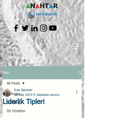
Yazı
All Posts
Eray Beceren
All Posts
25 Haz 2025
0 dakikada okunur
Liderlik Tipleri
Öz Bilinç
Öz Yönetim