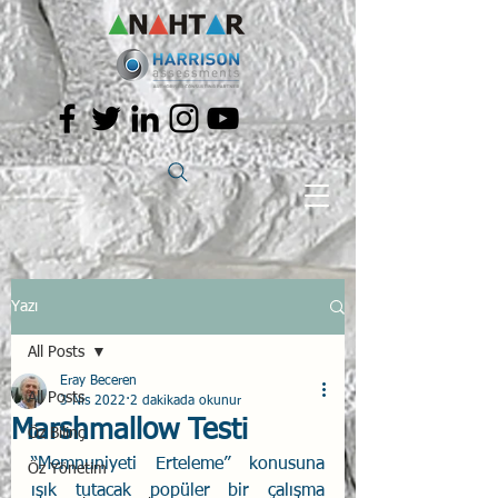
Yazı
All Posts
Eray Beceren
All Posts
3 Nis 2022
2 dakikada okunur
Marshmallow Testi
Öz Bilinç
“Memnuniyeti Erteleme” konusuna 
Öz Yönetim
ışık tutacak popüler bir çalışma 