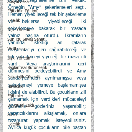
ödülleri seçmelerine izin verdik. 
Sosyal Zekâ
Örneğin “Amy” şekerlemeleri seçti. 
Eğiticinin Eğitimi
Hemen yiyebileceği tek bir şekerleme 
Liderlik
ve beklerse yiyebileceği iki 
şekerlemeye bakarak bir masada 
İlişki Yönetimi
yalnız başına oturdu. İkramların 
Sun Tzu Savaş Sanatı
yanında istediği an çalarak 
Wellbeing
araştırmacıyı geri çağırabileceği ve 
tek şekerlemeyi yiyeceği bir masa zili 
İlişki Yönetimi
vardı. Veya araştırmacının geri 
Bağlantısal Bütünsellik
dönmesini bekleyebilirdi ve Amy 
Psikolojik Güvenlik
sandalyesinden ayrılmamışsa veya 
şekerlemeyi yemeye başlamamışsa 
Havacılık
ikisini de alabilirdi. Bu çocukların zili 
Eğitimler
çalmamak için verdikleri mücadeleyi 
Duygusal Zekâ
görseniz gözleriniz yaşarabilir; 
yaratıcılıklarını alkışlamak, onlara 
Stres
tezahürat yapmak isteyebilirsiniz. 
Liderlik
Ayrıca küçük çocukların bile baştan 