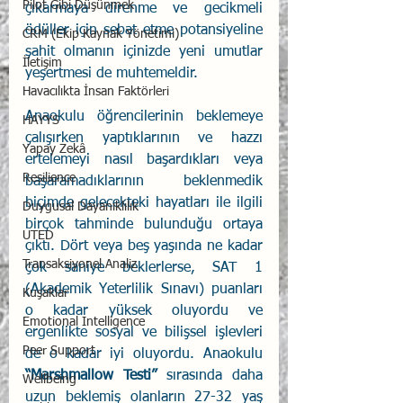
Pilot Gibi Düşünmek
çıkarmaya direnme ve gecikmeli 
ödüller için sebat etme potansiyeline 
CRM (Ekip Kaynak Yönetimi)
şahit olmanın içinizde yeni umutlar 
İletişim
yeşertmesi de muhtemeldir.
Havacılıkta İnsan Faktörleri
Anaokulu öğrencilerinin beklemeye 
HAYYS
çalışırken yaptıklarının ve hazzı 
Yapay Zekâ
ertelemeyi nasıl başardıkları veya 
Resilience
başaramadıklarının beklenmedik 
biçimde gelecekteki hayatları ile ilgili 
Duygusal Dayanıklılık
birçok tahminde bulunduğu ortaya 
UTED
çıktı. Dört veya beş yaşında ne kadar 
Transaksiyonel Analiz
çok saniye beklerlerse, SAT 1 
(Akademik Yeterlilik Sınavı) puanları 
Kuşaklar
o kadar yüksek oluyordu ve 
Emotional Intelligence
ergenlikte sosyal ve bilişsel işlevleri 
Peer Support
de o kadar iyi oluyordu. Anaokulu 
“Marshmallow Testi”
 sırasında daha 
Wellbeing
uzun beklemiş olanların 27-32 yaş 