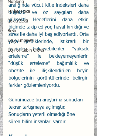
Mobbing
aralığında vücut kitle indeksleri daha 
Türker Hoca
düşüktü ve öz saygıları daha 
yüksekti. Hedeflerini daha etkin 
Çoklu Zekâ
biçimde takip ediyor, hayal kırıklığı ve 
Beyin
stres ile daha iyi baş ediyorlardı. Orta 
Uçuş Emniyeti
yaşa geldiklerinde, istikrarlı bir 
biçimde bekleyebilenler “yüksek 
EQ For Cabin Crews
erteleme” ile bekleyemeyenlerin 
“düşük erteleme” bağımlılık ve 
obezite ile ilişkilendirilen beyin 
bölgelerinin görüntülerinde belirgin 
farklar gözlemleniyordu.
Günümüzde bu araştırma sonuçları 
tekrar tartışmaya açılmıştır. 
Sonuçların yeterli olmadığı öne 
süren bilim insanları vardır.