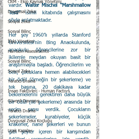
CRM - Ekip Kaynak Yönetimi
vardır. 
Walter Mischel “Marshmallow 
Duygusal Zeka
Testi”
 isimli kitabında çalışmasını 
şöyle anlatmaktadır.
Sosyal Zeka
Sosyal Bilinç
Her şey 1960’lı yıllarda Stanford 
İlişki Yönetimi
Üniversitesi’nin Bing Anaokulunda, 
anaokulu öğrencilerine zor bir 
Harrison Assessments
ikilemle meydan okuyan basit bir 
Sosyal Bilinç
araştırmayla başladı. Öğrencilerim ve 
Sosyal Zeka
ben, çocuklara hemen alabilecekleri 
bir ödül (örneğin bir şekerleme) ve 
Yaratıcı Drama
tek başına, 20 dakikaya kadar 
İnsan Faktörleri - Human Factors
beklemelerini gerektiren daha büyük 
Güvenli Davranış
bir ödül (iki şekerleme) arasında bir 
seçim şansı verdik. Çocukların 
Yaratıcı Drama
şekerlemeler, kurabiyeler, küçük 
Duygusal Zeka Koçluğu
krakerler, nane şekerleri ve bunun 
Uçak Kazaları
gibi şeyler içeren bir karışımdan 