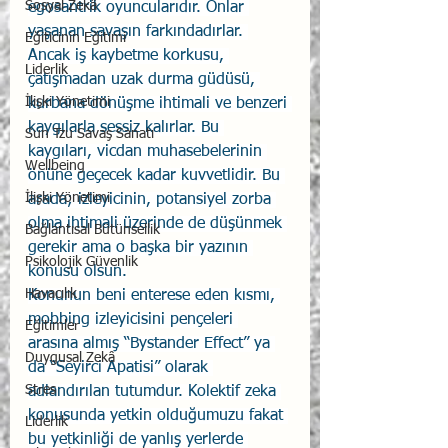
Sosyal Zekâ
egosantrik oyuncularıdır. Onlar 
yaşanan savaşın farkındadırlar. 
Eğiticinin Eğitimi
Ancak iş kaybetme korkusu, 
Liderlik
çatışmadan uzak durma güdüsü, 
İlişki Yönetimi
kurbana dönüşme ihtimali ve benzeri 
kaygılarla sessiz kalırlar. Bu 
Sun Tzu Savaş Sanatı
kaygıları, vicdan muhasebelerinin 
Wellbeing
önüne geçecek kadar kuvvetlidir. Bu 
İlişki Yönetimi
arada; izleyicinin, potansiyel zorba 
olma ihtimali üzerinde de düşünmek 
Bağlantısal Bütünsellik
gerekir ama o başka bir yazının 
Psikolojik Güvenlik
konusu olsun.
Havacılık
Konunun beni enterese eden kısmı, 
mobbing izleyicisini pençeleri 
Eğitimler
arasına almış “Bystander Effect” ya 
Duygusal Zekâ
da “Seyirci Apatisi” olarak 
Stres
adlandırılan tutumdur. Kolektif zeka 
konusunda yetkin olduğumuzu fakat 
Liderlik
bu yetkinliği de yanlış yerlerde 