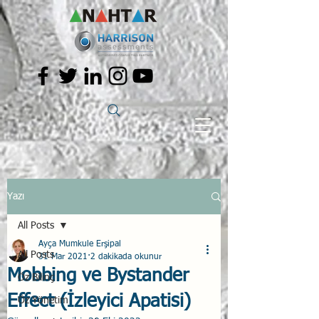
Yazı
All Posts
Ayça Mumkule Erşipal
All Posts
31 Mar 2021
2 dakikada okunur
Mobbing ve Bystander
Öz Bilinç
Effect (İzleyici Apatisi)
Öz Yönetim