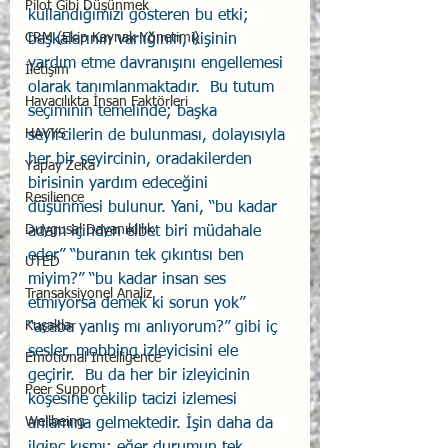
Pilot Gibi Düşünmek
kullandığımızı gösteren bu etki;  
CRM (Ekip Kaynak Yönetimi)
başkalarının varlığının, kişinin 
yardım etme davranışını engellemesi 
İletişim
olarak tanımlanmaktadır.  Bu tutum 
Havacılıkta İnsan Faktörleri
seçiminin temelinde; başka 
HAYYS
seyircilerin de bulunması, dolayısıyla 
her bir seyircinin, oradakilerden 
Yapay Zekâ
birisinin yardım edeceğini 
Resilience
düşünmesi bulunur. Yani, “bu kadar 
Duygusal Dayanıklılık
adam içinden elbet biri müdahale 
eder” “buranın tek çıkıntısı ben 
UTED
miyim?” “bu kadar insan ses 
Transaksiyonel Analiz
etmiyorsa demek ki sorun yok” 
Kuşaklar
“acaba yanlış mı anlıyorum?” gibi iç 
sesler, mobbing izleyicisini ele 
Emotional Intelligence
geçirir.  Bu da her bir izleyicinin 
Peer Support
köşesine çekilip tacizi izlemesi 
Wellbeing
anlamına gelmektedir. İşin daha da  