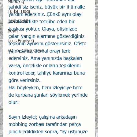
ilginç kısmı; eğer durumun tek 
Mobbing
şahidi siz iseniz, büyük bir ihtimalle 
Türker Hoca
yardım edersiniz. Çünkü aynı olayı 
Çoklu Zekâ
sizinle birlikte tecrübe eden bir 
başkası yoktur. Olaya, ofisinizde 
Beyin
çalan yangın alarmına gösterdiğiniz 
Uçuş Emniyeti
tepkinin aynısını gösterirsiniz. Ofiste 
EQ For Cabin Crews
yalnızsanız, derhal orayı terk 
edersiniz. Ama yanınızda başkaları 
varsa, öncelikle onların tepkilerini 
kontrol eder, tahliye kararınızı buna 
göre verirsiniz.
Hal böyleyken, hem izleyiciye hem 
de kurbana şunları söylemek yerinde 
olur:
Sayın izleyici; çalışma arkadaşın 
mobbing zorbası tarafından parça 
pinçik edildikten sonra, “ay üstünüze 