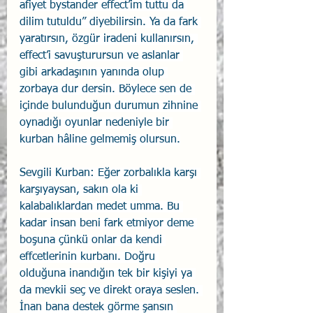
afiyet bystander effect’im tuttu da 
dilim tutuldu” diyebilirsin. Ya da fark 
yaratırsın, özgür iradeni kullanırsın, 
effect’i savuşturursun ve aslanlar 
gibi arkadaşının yanında olup 
zorbaya dur dersin. Böylece sen de 
içinde bulunduğun durumun zihnine 
oynadığı oyunlar nedeniyle bir 
kurban hâline gelmemiş olursun.
Sevgili Kurban: Eğer zorbalıkla karşı 
karşıyaysan, sakın ola ki 
kalabalıklardan medet umma. Bu 
kadar insan beni fark etmiyor deme 
boşuna çünkü onlar da kendi 
effcetlerinin kurbanı. Doğru 
olduğuna inandığın tek bir kişiyi ya 
da mevkii seç ve direkt oraya seslen. 
İnan bana destek görme şansın 