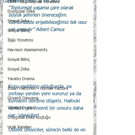
Güncelleme tarihi:
30 Eki 2022
CRM - Ekip Kaynak Yönetimi
“Toplumsal yaşama çare olarak 
Duygusal Zeka
büyük şehirleri önereceğim. 
Sosyal Zeka
Günümüzde erişebileceğimiz tek ıssız 
yer orasıdır” Albert Camus
Sosyal Bilinç
İlişki Yönetimi
Harrison Assessments
Sosyal Bilinç
Sosyal Zeka
Yaratıcı Drama
Konu mobbing olduğunda, ya 
İnsan Faktörleri - Human Factors
zorbayı yerden yere vururuz ya da 
Güvenli Davranış
kurbanın derdine düşeriz. Halbuki 
Yaratıcı Drama
sürecin çok önemli bir unsuru daha 
var: izleyiciler!
Duygusal Zeka Koçluğu
Uçak Kazaları
Üstelik izleyiciler, sürecin belki de en 