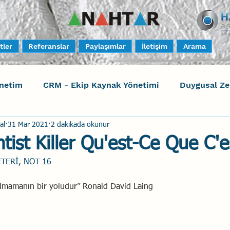
tler
Referanslar
Paylaşımlar
İletişim
Arama
netim
CRM - Ekip Kaynak Yönetimi
Duygusal Z
al
31 Mar 2021
2 dakikada okunur
timi
Harrison Assessments
Sosyal Bilinç
S
tist Killer Qu'est-Ce Que C'e
TERİ, NOT 16
ktörleri - Human Factors
Güvenli Davranış
Yara
 olmamanın bir yoludur” Ronald David Laing
Uçak Kazaları
Sosyal Zekâ
Eğiticinin Eğitimi