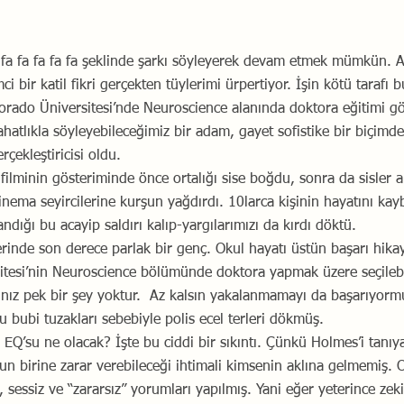
fa fa fa fa fa fa şeklinde şarkı söyleyerek devam etmek mümkün.
 bir katil fikri gerçekten tüylerimi ürpertiyor. İşin kötü tarafı bu
lorado Üniversitesi’nde Neuroscience alanında doktora eğitimi gö
atlıkla söyleyebileceğimiz bir adam, gayet sofistike bir biçimde
rçekleştiricisi oldu.
lminin gösteriminde önce ortalığı sise boğdu, sonra da sisler a
nema seyircilerine kurşun yağdırdı. 10larca kişinin hayatını kayb
andığı bu acayip saldırı kalıp-yargılarımızı da kırdı döktü.
inde son derece parlak bir genç. Okul hayatı üstün başarı hikaye
itesi’nin Neuroscience bölümünde doktora yapmak üzere seçilebi
nız pek bir şey yoktur.  Az kalsın yakalanmamayı da başarıyormu
 bubi tuzakları sebebiyle polis ecel terleri dökmüş.
EQ’su ne olacak? İşte bu ciddi bir sıkıntı. Çünkü Holmes’i tanıy
un birine zarar verebileceği ihtimali kimsenin aklına gelmemiş. On
 sessiz ve “zararsız” yorumları yapılmış. Yani eğer yeterince zeki