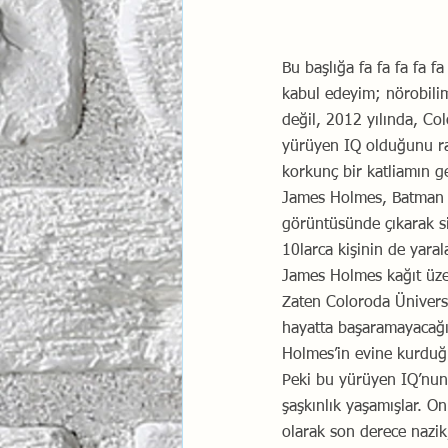
Bu başlığa fa fa fa fa 
kabul edeyim; nörobilimci
değil, 2012 yılında, Co
yürüyen IQ olduğunu rah
korkunç bir katliamın ge
James Holmes, Batman fi
görüntüsünde çıkarak si
10larca kişinin de yaral
James Holmes kağıt üzer
Zaten Coloroda Ünivers
hayatta başaramayacağı
Holmes’in evine kurduğu
Peki bu yürüyen IQ’nun 
şaşkınlık yaşamışlar. On
olarak son derece nazik,