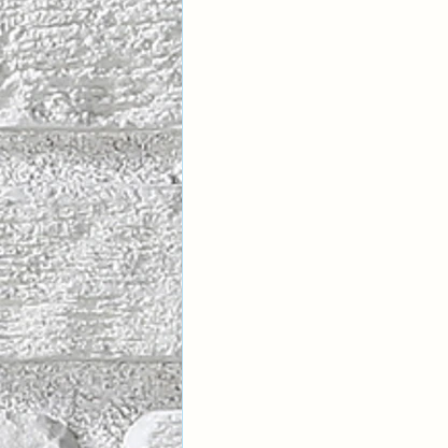
İlişki Yönetimi
Sun Tzu 
Psikolojik Güvenlik
Hav