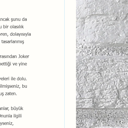
 Ancak şunu da 
 bir olasılık 
ren, dolayısıyla 
 tasarlanmış 
rasından Joker 
ettiği ve yine 
leri ile dolu. 
lmişseniz, bu 
ş zaten. 
anlar, büyük 
unla ilgili 
yseniz, 