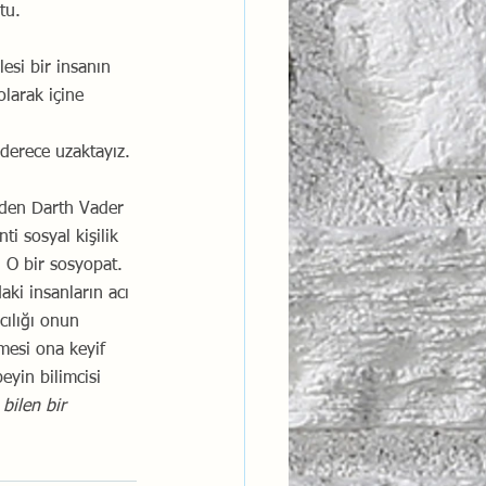
tu.
esi bir insanın 
larak içine 
 
derece uzaktayız. 
n’den Darth Vader 
i sosyal kişilik 
 O bir sosyopat. 
aki insanların acı 
cılığı onun 
mesi ona keyif 
yin bilimcisi 
ilen bir 