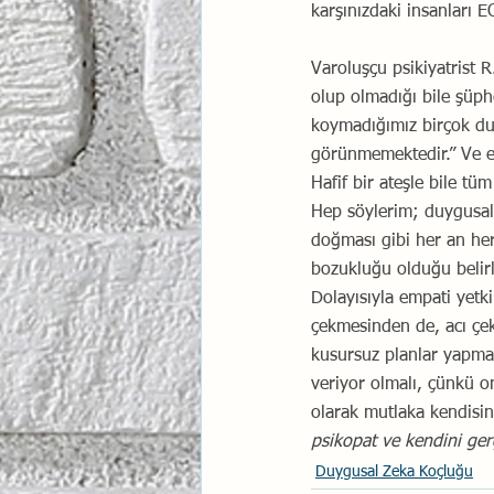
karşınızdaki insanları E
Varoluşçu psikiyatrist R
olup olmadığı bile şüph
koymadığımız birçok d
görünmemektedir.” Ve ek
Hafif bir ateşle bile tü
Hep söylerim; duygusal 
doğması gibi her an herk
bozukluğu olduğu belirl
Dolayısıyla empati yetki
çekmesinden de, acı çeke
kusursuz planlar yapmas
veriyor olmalı, çünkü o
olarak mutlaka kendisini
psikopat ve kendini gerç
Duygusal Zeka Koçluğu