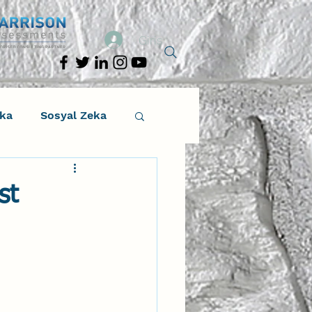
Giriş
eka
Sosyal Zeka
osyal Zeka
st
tıcı Drama
Liderlik