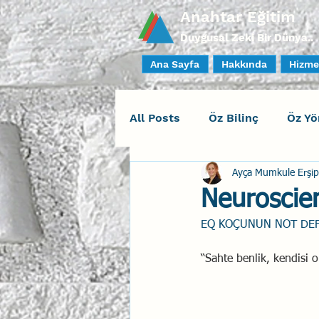
Anahtar Eğitim
Duygusal Zeki Bir Dünya..
Ana Sayfa
Hakkında
Hizme
All Posts
Öz Bilinç
Öz Yö
Ayça Mumkule Erşip
Sosyal Bilinç
İlişki Yöne
Neuroscien
EQ KOÇUNUN NOT DEF
Yaratıcı Drama
İnsan Fa
“Sahte benlik, kendisi
Duygusal Zeka Koçluğu