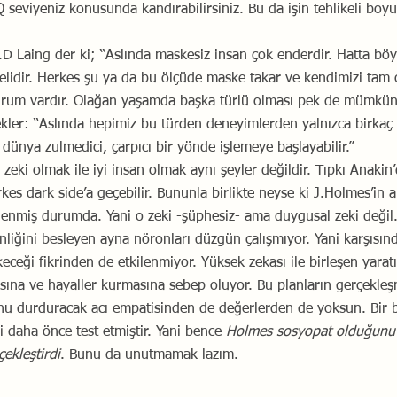
Q seviyeniz konusunda kandırabilirsiniz. Bu da işin tehlikeli boyu
.D Laing der ki; “Aslında maskesiz insan çok enderdir. Hatta böyl
elidir. Herkes şu ya da bu ölçüde maske takar ve kendimizi tam o
urum vardır. Olağan yaşamda başka türlü olması pek de mümkün
ler: “Aslında hepimiz bu türden deneyimlerden yalnızca birkaç 
m dünya zulmedici, çarpıcı bir yönde işlemeye başlayabilir.”
zeki olmak ile iyi insan olmak aynı şeyler değildir. Tıpkı Anaki
es dark side’a geçebilir. Bununla birlikte neyse ki J.Holmes’in ant
enmiş durumda. Yani o zeki -şüphesiz- ama duygusal zeki değil.
nliğini besleyen ayna nöronları düzgün çalışmıyor. Yani karşısınd
ceği fikrinden de etkilenmiyor. Yüksek zekası ile birleşen yaratı
ına ve hayaller kurmasına sebep oluyor. Bu planların gerçekleş
nu durduracak acı empatisinden de değerlerden de yoksun. Bir be
 daha önce test etmiştir. Yani bence 
Holmes sosyopat olduğunu b
ekleştirdi
. Bunu da unutmamak lazım.  