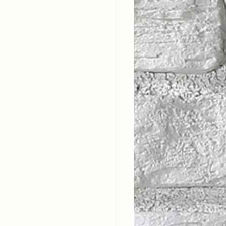
ntısal Bütünsellik
derlik