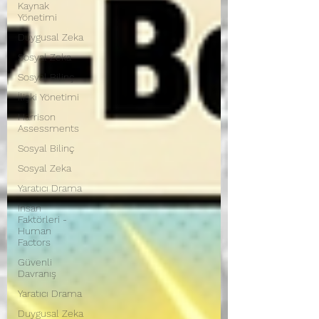
Kaynak
Yönetimi
Duygusal Zeka
Sosyal Zeka
Sosyal Bilinç
İlişki Yönetimi
Harrison
Assessments
Sosyal Bilinç
Sosyal Zeka
Yaratıcı Drama
İnsan
Faktörleri -
Human
Factors
Güvenli
Davranış
Yaratıcı Drama
Duygusal Zeka