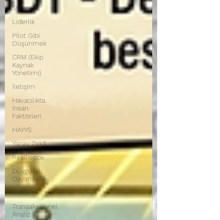
Stres
Liderlik
Pilot Gibi
Düşünmek
CRM (Ekip
Kaynak
Yönetimi)
İletişim
Havacılıkta
İnsan
Faktörleri
HAYYS
Yapay Zekâ
Resilience
Duygusal
Dayanıklılık
UTED
Transaksiyonel
Analiz