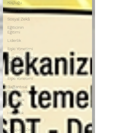
Koçluğu
Uçak Kazaları
Sosyal Zekâ
Eğiticinin
Eğitimi
Liderlik
İlişki Yönetimi
Sun Tzu Savaş
Sanatı
Wellbeing
İlişki Yönetimi
Bağlantısal
Bütünsellik
Psikolojik
Güvenlik
Havacılık
Eğitimler
Duygusal Zekâ