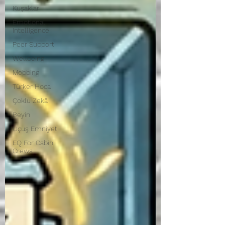
Kuşaklar
Emotional
Intelligence
Peer Support
Wellbeing
Mobbing
Türker Hoca
Çoklu Zekâ
Beyin
Uçuş Emniyeti
EQ For Cabin
Crews