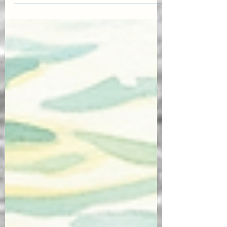
kaçınılmazdır. Çoğu zaman bu
anlaşmazlıklar kişilerde stres yaratır,
iletişimi koparır ve iş ilişkilerini zedeler.
Ancak, Journal of Personality and Social
Psychology dergisinde yayımlanmak
üzere olan ve Dvori Saluk, Guy Itzchakov,
Netta Weinstein ile Moty Amar tarafından
kaleme alınan yeni bir bilimsel araştırma,
bu zorlu durumu tersine çevirmenin çok