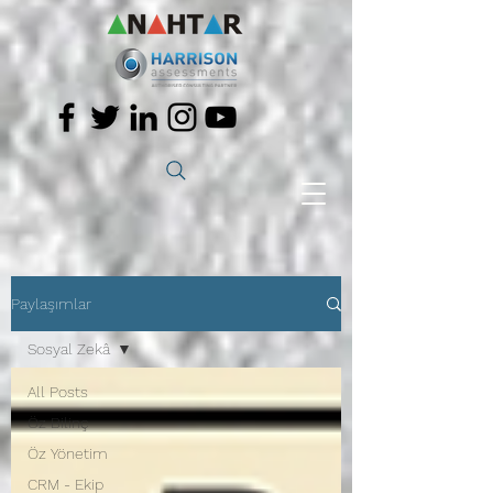
Paylaşımlar
Sosyal Zekâ
All Posts
Öz Bilinç
Öz Yönetim
CRM - Ekip