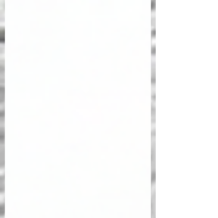
(Kanıta Dayalı Eğitim) uzmanı Cedric
Kofagnel'in konuk olduğu "The Training
Standard" adlı podcast serisinin
yayımlanan orijinal kayıtlarından
derlenmiştir. Havacılık eğitimi dünyasında
son 30 yılın en büyük değişimi olarak
kabul edilen CBTA konseptini tüm
detaylarıyla ele alan bu çalışma; konunun
sadece teorik bir kavram olmak