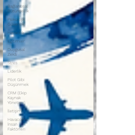
Bağlantısal
Bütünsellik
Psikolojik
Güvenlik
Havacılık
Eğitimler
Duygusal
Zekâ
Stres
Liderlik
Pilot Gibi
Düşünmek
CRM (Ekip
Kaynak
Yönetimi)
İletişim
Havacılıkta
İnsan
Faktörleri