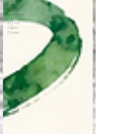
Beyin
Uçuş
Emniyeti
EQ For
Cabin
Crews