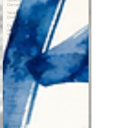
Güvenli
Davranış
Yaratıcı
Drama
Duygusal
Zeka
Koçluğu
Uçak
Kazaları
Sosyal Zekâ
Eğiticinin
Eğitimi
Liderlik
İlişki
Yönetimi
Sun Tzu
Savaş
Sanatı
Wellbeing
İlişki
Yönetimi