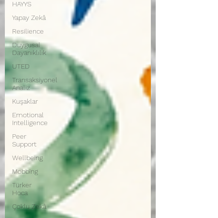
HAYYS
Yapay Zekâ
Resilience
Duygusal
Dayanıklılık
UTED
Transaksiyonel
Analiz
Kuşaklar
Emotional
Intelligence
Peer
Support
Wellbeing
Mobbing
Türker
Hoca
Çoklu Zekâ