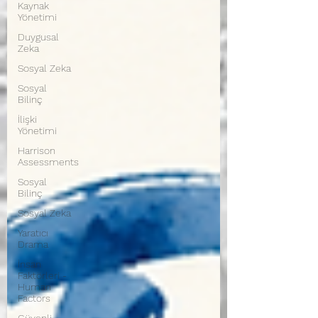
Kaynak
Yönetimi
Duygusal
Zeka
Sosyal Zeka
Sosyal
Bilinç
İlişki
Yönetimi
Harrison
Assessments
Sosyal
Bilinç
Sosyal Zeka
Yaratıcı
Drama
İnsan
Faktörleri -
Human
Factors