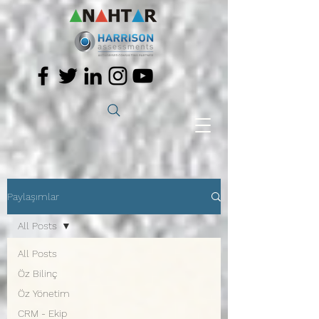
Paylaşımlar
All Posts
All Posts
Öz Bilinç
Öz Yönetim
CRM - Ekip