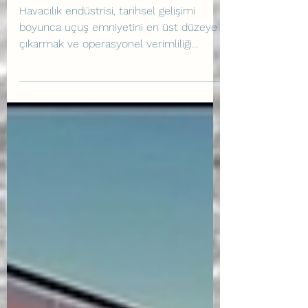
Perspektif
Havacılık endüstrisi, tarihsel gelişimi
boyunca uçuş emniyetini en üst düzeye
çıkarmak ve operasyonel verimliliği
artırmak amacıyla sürekli bir evrim
içerisinde olmuştur. Bu evrimin en kritik
ayaklarından birini, şüphesiz pilotların ve
havacılık profesyonellerinin eğitim
süreçleri oluşturmaktadır. Bu yazı,
havacılık alanında köklü bir deneyime
sahip olan, uzun süredir kitaplarını,
yazılarını paylaşımlarını takip ettiğim
Norman MacLeod’un, 06 Haziran 2026
günü düzenlenen Hava