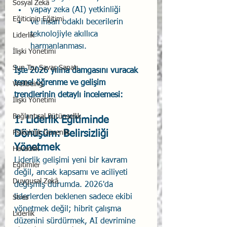
Sosyal Zekâ
yapay zeka (AI) yetkinliği 
Eğiticinin Eğitimi
ve insan odaklı becerilerin 
teknolojiyle akıllıca 
Liderlik
harmanlanması.
İlişki Yönetimi
Sun Tzu Savaş Sanatı
İşte 2026 yılına damgasını vuracak 
temel öğrenme ve gelişim 
Wellbeing
trendlerinin detaylı incelemesi:
İlişki Yönetimi
Bağlantısal Bütünsellik
1. Liderlik Eğitiminde 
Dönüşüm: Belirsizliği 
Psikolojik Güvenlik
Yönetmek
Havacılık
Liderlik gelişimi yeni bir kavram 
Eğitimler
değil, ancak kapsamı ve aciliyeti 
Duygusal Zekâ
değişmiş durumda. 2026'da 
liderlerden beklenen sadece ekibi 
Stres
yönetmek değil; hibrit çalışma 
Liderlik
düzenini sürdürmek, AI devrimine 