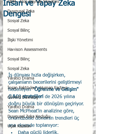
İnsan ve Yapay Zeka
CRM - Ekip Kaynak Yönetimi
Duygusal Zeka
Dengesi
Sosyal Zeka
Sosyal Bilinç
İlişki Yönetimi
Harrison Assessments
Sosyal Bilinç
Sosyal Zeka
İş dünyası hızla değişirken, 
Yaratıcı Drama
çalışanların becerilerini geliştirmeyi 
İnsan Faktörleri - Human Factors
hedefleyen 
"Öğrenme ve Gelişim" 
(L&D) stratejileri
 de 2026 yılına 
Güvenli Davranış
doğru büyük bir dönüşüm geçiriyor. 
Yaratıcı Drama
Sean McPheat'in analizine göre, 
Duygusal Zeka Koçluğu
önümüzdeki dönemin trendleri üç 
ana eksende toplanıyor: 
Uçak Kazaları
Daha güçlü liderlik, 