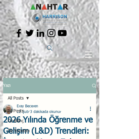
Yazı
All Posts
Eray Beceren
All Posts
12 Şub
3 dakikada okunur
2026 Yılında Öğrenme ve
Öz Bilinç
Gelişim (L&D) Trendleri:
Öz Yönetim