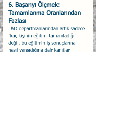
6. Başarıyı Ölçmek: 
Tamamlanma Oranlarından 
Fazlası
L&D departmanlarından artık sadece 
"kaç kişinin eğitimi tamamladığı" 
değil, bu eğitimin iş sonuçlarına 
nasıl yansıdığına dair kanıtlar 
isteniyor. 2026'da başarı ölçütleri 
şunlara evriliyor:
Davranış Değişikliği:
 Örneğin, 
bir yöneticinin eğitimden sonra 
ekibiyle koçluk görüşmelerini ne 
sıklıkla yaptığı.
Operasyonel Metrikler:
 Hata 
oranlarının düşmesi, müşteri 
memnuniyetinin artması veya 
satışların yükselmesi gibi somut 
iş çıktıları.