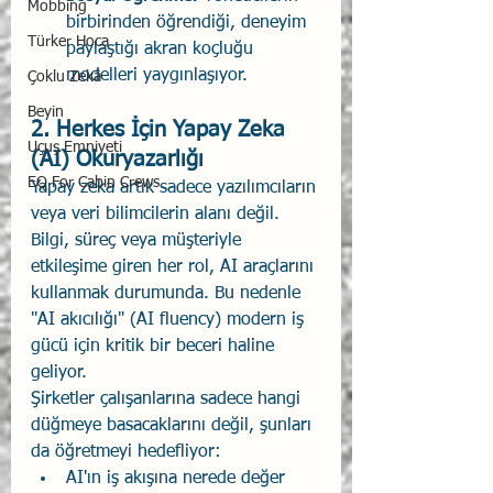
Mobbing
birbirinden öğrendiği, deneyim 
Türker Hoca
paylaştığı akran koçluğu 
modelleri yaygınlaşıyor.
Çoklu Zekâ
Beyin
2. Herkes İçin Yapay Zeka 
Uçuş Emniyeti
(AI) Okuryazarlığı
EQ For Cabin Crews
Yapay zeka artık sadece yazılımcıların 
veya veri bilimcilerin alanı değil. 
Bilgi, süreç veya müşteriyle 
etkileşime giren her rol, AI araçlarını 
kullanmak durumunda. Bu nedenle 
"AI akıcılığı" (AI fluency) modern iş 
gücü için kritik bir beceri haline 
geliyor.
Şirketler çalışanlarına sadece hangi 
düğmeye basacaklarını değil, şunları 
da öğretmeyi hedefliyor:
AI'ın iş akışına nerede değer 