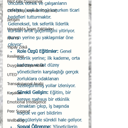
Pilot Gibi Düşünmek
öncülük etmek ve çalışanların 
refahını (well-being) korurken ticari 
CRM (Ekip Kaynak Yönetimi)
hedefleri tutturmaktır.
İletişim
Geleneksel, tek seferlik liderlik 
Havacılıkta İnsan Faktörleri
kursları artık geçerliliğini yitiriyor. 
Bunun yerine şu yaklaşımlar öne 
HAYYS
çıkıyor:
Yapay Zekâ
Role Özgü Eğitimler:
 Genel 
Resilience
liderlik yerine; ilk kademe, orta 
kademe ve üst düzey 
Duygusal Dayanıklılık
yöneticilerin karşılaştığı gerçek 
UTED
zorluklara odaklanan 
Transaksiyonel Analiz
özelleştirilmiş yollar izleniyor.
Sürekli Gelişim:
 Eğitim, bir 
Kuşaklar
kereye mahsus bir etkinlik 
Emotional Intelligence
olmaktan çıkıp, iş başında 
Peer Support
koçluk ve geri bildirim 
döngüleriyle sürekli hale geliyor.
Wellbeing
Sosyal Öğrenme:
 Yöneticilerin 