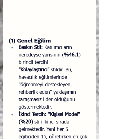
(1) Genel Eğilim
Baskın Stil:
 Katılımcıların 
neredeyse yarısının (
%46.1
) 
birincil tercihi 
"Kolaylaştırıcı"
 stildir. Bu, 
havacılık eğitimlerinde 
"öğrenmeyi destekleyen, 
rehberlik eden" yaklaşımın 
tartışmasız lider olduğunu 
göstermektedir.
İkinci Tercih:
"Kişisel Model" 
(%20)
 stili ikinci sırada 
gelmektedir. Yani her 5 
eğiticiden 1'i, öğretirken en çok 