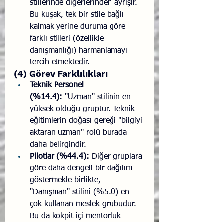
stillerinde diğerlerinden ayrışır. 
Bu kuşak, tek bir stile bağlı 
kalmak yerine duruma göre 
farklı stilleri (özellikle 
danışmanlığı) harmanlamayı 
tercih etmektedir.
(4) Görev Farklılıkları
Teknik Personel 
(%14.4):
 "Uzman" stilinin en 
yüksek olduğu gruptur. Teknik 
eğitimlerin doğası gereği "bilgiyi 
aktaran uzman" rolü burada 
daha belirgindir.
Pilotlar (%44.4):
 Diğer gruplara 
göre daha dengeli bir dağılım 
göstermekle birlikte, 
"Danışman" stilini (%5.0) en 
çok kullanan meslek grubudur. 
Bu da kokpit içi mentorluk 