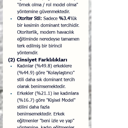
"örnek olma / rol model olma" 
yöntemine güvenmektedir.
Otoriter Stil:
 Sadece 
%3.4
'lük 
bir kesimin dominant tercihidir. 
Otoriterlik, modern havacılık 
eğitiminde neredeyse tamamen 
terk edilmiş bir birincil 
yöntemdir.
(2) Cinsiyet Farklılıkları
Kadınlar (%49.8) erkeklere 
(%44.9) göre "Kolaylaştırıcı" 
stili daha sık dominant tercih 
olarak benimsemektedir.
Erkekler (%21.1) ise kadınlara 
(%16.7) göre "Kişisel Model" 
stilini daha fazla 
benimsemektedir. Erkek 
eğitmenler "beni izle ve yap" 