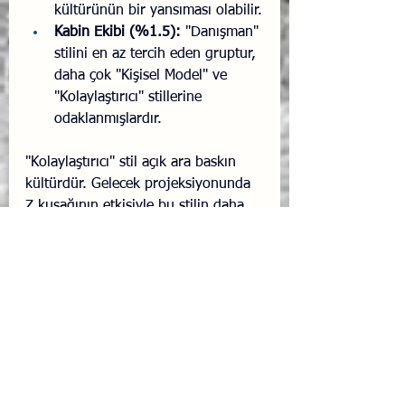
kültürünün bir yansıması olabilir.
Kabin Ekibi (%1.5):
 "Danışman" 
stilini en az tercih eden gruptur, 
daha çok "Kişisel Model" ve 
"Kolaylaştırıcı" stillerine 
odaklanmışlardır.
"Kolaylaştırıcı" stil açık ara baskın 
kültürdür. Gelecek projeksiyonunda 
Z kuşağının etkisiyle bu stilin daha 
da artacağı, "Uzman" ve "Kişisel" 
stillerin ise daha spesifik (teknik 
eğitimler gibi) alanlara kayacağı 
öngörülebilir.
Sonuç
1. Eğitim Kültüründe Dönüşüm:
Havacılık eğitimlerinde geleneksel 