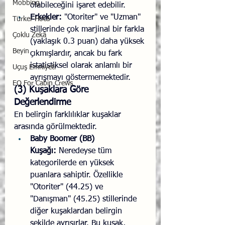
Mobbing
olabileceğini işaret edebilir.
Erkekler:
 "Otoriter" ve "Uzman" 
Türker Hoca
stillerinde çok marjinal bir farkla 
Çoklu Zekâ
(yaklaşık 0.3 puan) daha yüksek 
Beyin
çıkmışlardır, ancak bu fark 
istatistiksel olarak anlamlı bir 
Uçuş Emniyeti
ayrışmayı göstermemektedir.
EQ For Cabin Crews
(3) Kuşaklara Göre 
Değerlendirme
En belirgin farklılıklar kuşaklar 
arasında görülmektedir.
Baby Boomer (BB) 
Kuşağı:
 Neredeyse tüm 
kategorilerde en yüksek 
puanlara sahiptir. Özellikle 
"Otoriter" (44.25) ve 
"Danışman" (45.25) stillerinde 
diğer kuşaklardan belirgin 
şekilde ayrışırlar. Bu kuşak, 