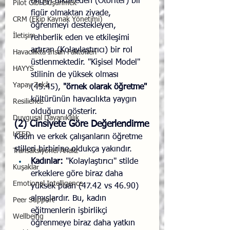
bilgiyi dikte eden (Otoriter) bir 
Pilot Gibi Düşünmek
figür olmaktan ziyade, 
CRM (Ekip Kaynak Yönetimi)
öğrenmeyi destekleyen, 
İletişim
rehberlik eden ve etkileşimi 
artıran (Kolaylaştırıcı) bir rol 
Havacılıkta İnsan Faktörleri
üstlenmektedir. "Kişisel Model" 
HAYYS
stilinin de yüksek olması 
Yapay Zekâ
(45.45), 
"örnek olarak öğretme" 
kültürünün havacılıkta yaygın 
Resilience
olduğunu gösterir.
Duygusal Dayanıklılık
(2) Cinsiyete Göre Değerlendirme
UTED
Kadın ve erkek çalışanların öğretme 
stilleri birbirine oldukça yakındır.
Transaksiyonel Analiz
Kadınlar:
 "Kolaylaştırıcı" stilde 
Kuşaklar
erkeklere göre biraz daha 
Emotional Intelligence
yüksek puan (47.42 vs 46.90) 
almışlardır. Bu, kadın 
Peer Support
eğitmenlerin işbirlikçi 
Wellbeing
öğrenmeye biraz daha yatkın 