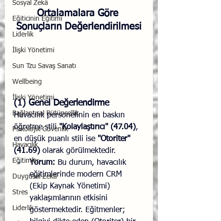
Sosyal Zekâ
Ortalamalara Göre 
Eğiticinin Eğitimi
Sonuçların Değerlendirilmesi
Liderlik
İlişki Yönetimi
Sun Tzu Savaş Sanatı
Wellbeing
İlişki Yönetimi
(1) Genel Değerlendirme
Bağlantısal Bütünsellik
Havacılık personelinin en baskın 
öğretme stili 
"Kolaylaştırıcı" (47.04)
, 
Psikolojik Güvenlik
en düşük puanlı stili ise 
"Otoriter" 
Havacılık
(41.69)
 olarak görülmektedir.
Eğitimler
Yorum:
 Bu durum, havacılık 
eğitimlerinde modern CRM 
Duygusal Zekâ
(Ekip Kaynak Yönetimi) 
Stres
yaklaşımlarının etkisini 
Liderlik
göstermektedir. Eğitmenler; 