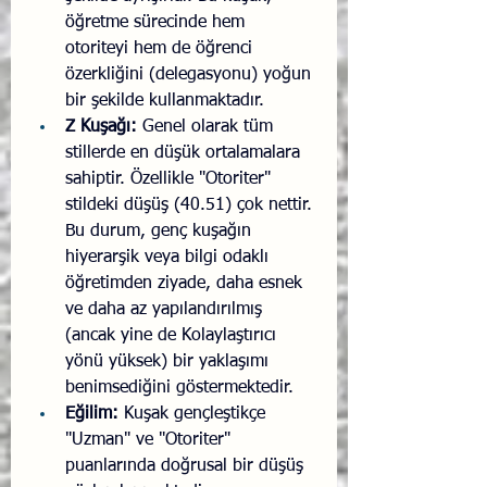
öğretme sürecinde hem 
otoriteyi hem de öğrenci 
özerkliğini (delegasyonu) yoğun 
bir şekilde kullanmaktadır.
Z Kuşağı:
 Genel olarak tüm 
stillerde en düşük ortalamalara 
sahiptir. Özellikle "Otoriter" 
stildeki düşüş (40.51) çok nettir. 
Bu durum, genç kuşağın 
hiyerarşik veya bilgi odaklı 
öğretimden ziyade, daha esnek 
ve daha az yapılandırılmış 
(ancak yine de Kolaylaştırıcı 
yönü yüksek) bir yaklaşımı 
benimsediğini göstermektedir.
Eğilim:
 Kuşak gençleştikçe 
"Uzman" ve "Otoriter" 
puanlarında doğrusal bir düşüş 