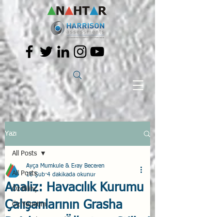
Yazı
All Posts
Ayça Mumkule & Eray Beceren
All Posts
10 Şub
4 dakikada okunur
Analiz: Havacılık Kurumu
Öz Bilinç
Çalışanlarının Grasha
Öz Yönetim