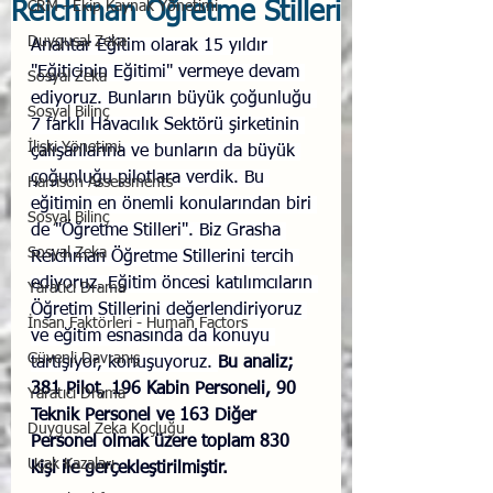
Reichman Öğretme Stilleri
CRM - Ekip Kaynak Yönetimi
Duygusal Zeka
Anahtar Eğitim olarak 15 yıldır 
"Eğiticinin Eğitimi" vermeye devam 
Sosyal Zeka
ediyoruz. Bunların büyük çoğunluğu 
Sosyal Bilinç
7 farklı Havacılık Sektörü şirketinin 
İlişki Yönetimi
çalışanlarına ve bunların da büyük 
çoğunluğu pilotlara verdik. Bu 
Harrison Assessments
eğitimin en önemli konularından biri 
Sosyal Bilinç
de "Öğretme Stilleri". Biz Grasha 
Sosyal Zeka
Reichman Öğretme Stillerini tercih 
ediyoruz. Eğitim öncesi katılımcıların 
Yaratıcı Drama
Öğretim Stillerini değerlendiriyoruz 
İnsan Faktörleri - Human Factors
ve eğitim esnasında da konuyu 
Güvenli Davranış
tartışıyor, konuşuyoruz. 
Bu analiz; 
381 Pilot, 196 Kabin Personeli, 90 
Yaratıcı Drama
Teknik Personel ve 163 Diğer 
Duygusal Zeka Koçluğu
Personel olmak üzere toplam 830 
Uçak Kazaları
kişi ile gerçekleştirilmiştir.