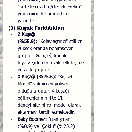
yöntemine, kadın eğitmenler 
"birlikte çözelim/destekleyelim" 
yöntemine bir adım daha 
yakındır.
(3) Kuşak Farklılıkları
Z Kuşağı 
(%58.8):
 "Kolaylaştırıcı" stili en 
yüksek oranda benimseyen 
gruptur. Genç eğitmenler 
hiyerarşiden en uzak, etkileşime 
en açık gruptur.
X Kuşağı (%25.6):
 "Kişisel 
Model" stilinin en yüksek 
olduğu gruptur. X kuşağı 
eğitmenlerinin 4'te 1'i, 
deneyimlerini rol model olarak 
aktarmayı tercih etmektedir.
Baby Boomer:
 "Danışman" 
(%8.9) ve "Çoklu" (%23.2) 