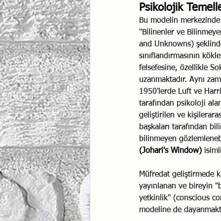
Psikolojik Temelle
İlişki Yönetimi
Sun Tzu 
Bu modelin merkezinde 
"Bilinenler ve Bilinmey
and Unknowns) şeklinde
sınıflandırmasının kökl
Psikolojik Güvenlik
Hav
felsefesine, özellikle So
uzanmaktadır. Aynı zam
1950'lerde Luft ve Harr
tarafından psikoloji ala
geliştirilen ve kişileraras
başkaları tarafından bil
bilinmeyen gözlemlenebil
(Johari's Window)
 isim
Müfredat geliştirmede k
yayınlanan ve bireyin "b
yetkinlik" (conscious c
modeline de dayanmakt