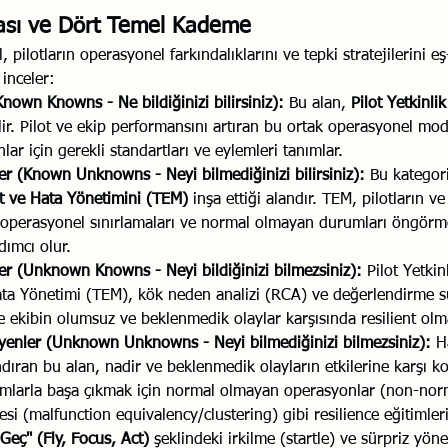
rması ve Dört Temel Kademe 
 pilotların operasyonel farkındalıklarını ve tepki stratejilerini e
inceler:
(Known Knowns - Ne bildiğinizi bilirsiniz):
 Bu alan, 
Pilot Yetkinli
dilir. Pilot ve ekip performansını artıran bu ortak operasyonel mo
ar için gerekli standartları ve eylemleri tanımlar.
er (Known Unknowns - Neyi bilmediğinizi bilirsiniz):
 Bu kategori
t ve Hata Yönetimini (TEM)
 inşa ettiği alandır. TEM, pilotların ve 
ı, operasyonel sınırlamaları ve normal olmayan durumları öngörm
dımcı olur.
ler (Unknown Knowns - Neyi bildiğinizi bilmezsiniz):
 Pilot Yetkin
ata Yönetimi (TEM), kök neden analizi (RCA) ve değerlendirme sü
e ekibin olumsuz ve beklenmedik olaylar karşısında resilient olma o
yenler (Unknown Unknowns - Neyi bilmediğinizi bilmezsiniz):
 H
ndıran bu alan, nadir ve beklenmedik olayların etkilerine karşı k
mlarla başa çıkmak için normal olmayan operasyonlar (non-norma
i (malfunction equivalency/clustering) gibi resilience eğitimleri
Geç" (Fly, Focus, Act)
 şeklindeki irkilme (startle) ve sürpriz yönet