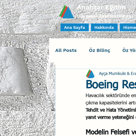
Anahtar Eğitim
Duygusal Zeki Bir Dünya..
Ana Sayfa
Hakkında
Hizme
All Posts
Öz Bilinç
Öz Yö
Ayça Mumkule & Er
Sosyal Bilinç
İlişki Yöne
Boeing Res
Havacılık sektöründe em
Yaratıcı Drama
İnsan Fa
çıkma kapasitelerini ar
Tehdit ve Hata Yönetimi
yanıt verme yeteneğini (
Duygusal Zeka Koçluğu
Modelin Felsefi v