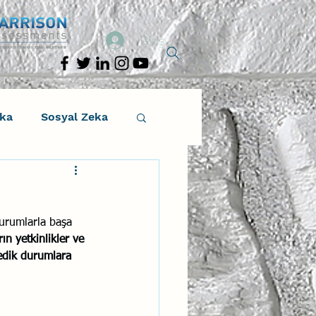
Giriş
eka
Sosyal Zeka
osyal Zeka
durumlarla başa 
tıcı Drama
ın yetkinlikler ve 
medik durumlara 
.
Liderlik