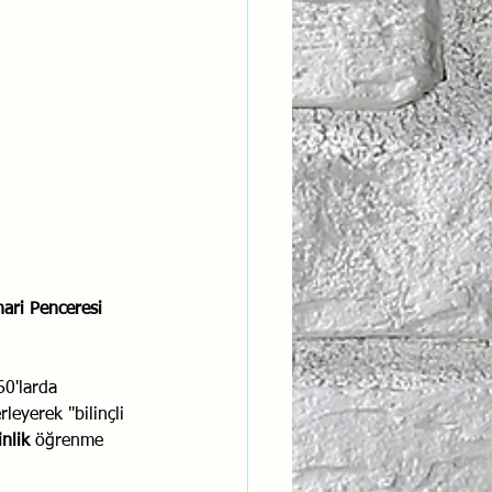
ntısal Bütünsellik
derlik
ari Penceresi 
0'larda 
leyerek "bilinçli 
nlik
 öğrenme 