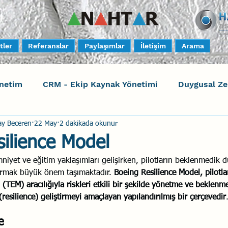
tler
Referanslar
Paylaşımlar
İletişim
Arama
netim
CRM - Ekip Kaynak Yönetimi
Duygusal Z
ay Beceren
22 May
2 dakikada okunur
timi
Harrison Assessments
Sosyal Bilinç
S
ilience Model
niyet ve eğitim yaklaşımları gelişirken, pilotların beklenmedik 
ktörleri - Human Factors
Güvenli Davranış
Yara
tırmak büyük önem taşımaktadır. 
Boeing Resilience Model, pilotlar
 (TEM) aracılığıyla riskleri etkili bir şekilde yönetme ve beklen
resilience) geliştirmeyi amaçlayan yapılandırılmış bir çerçevedir
Uçak Kazaları
Sosyal Zekâ
Eğiticinin Eğitimi
e 