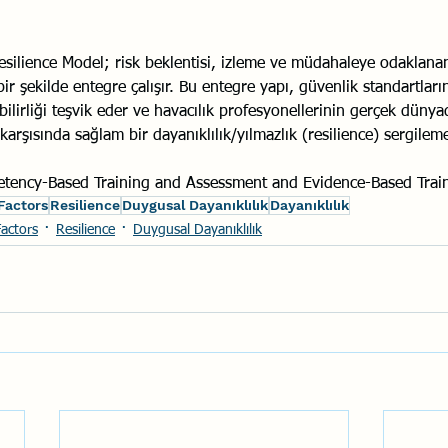
esilience Model; risk beklentisi, izleme ve müdahaleye odaklana
bir şekilde entegre çalışır. Bu entegre yapı, güvenlik standartları
ilirliği teşvik eder ve havacılık profesyonellerinin gerçek düny
rşısında sağlam bir dayanıklılık/yılmazlık (resilience) sergileme
tency-Based Training and Assessment and Evidence-Based Trai
actors
Resilience
Duygusal Dayanıklılık
Dayanıklılık
Factors
Resilience
Duygusal Dayanıklılık