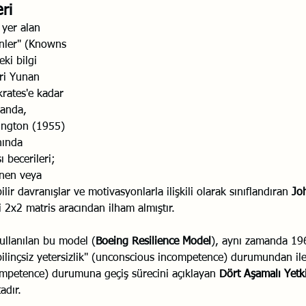
ri 
Savaş Sanatı
Wellbeing
İlişki Yönetimi
Bağla
yer alan 
enler" (Knowns 
ki bilgi 
eri Yunan 
acılık
Eğitimler
Duygusal Zekâ
Stres
Li
krates'e kadar 
anda, 
ington (1955) 
nında 
ı becerileri; 
inen veya 
ir davranışlar ve motivasyonlarla ilişkili olarak sınıflandıran 
Joh
li 2x2 matris aracından ilham almıştır.
ullanılan bu model (
Boeing Resilience Model
), aynı zamanda 196
ilinçsiz yetersizlik" (unconscious incompetence) durumundan iler
ompetence) durumuna geçiş sürecini açıklayan 
Dört Aşamalı Yetki
adır.