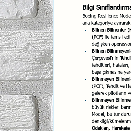
Bilgi Sınıflandı
Boeing Resilience Model,
ana kategoriye ayırarak 
Bilinen Bilinenler 
(PCF)
 ile temsil e
değişken operasyonl
Bilinen Bilinmeyenl
Çerçevesi'nin 
Tehdi
tehditleri, hatalar
başa çıkmasına yar
Bilinmeyen Bilinen
(PCF), Tehdit ve H
gelerek pilotların v
Bilinmeyen Bilinme
büyük riskleri barı
Model, bu tür duru
denkliği/kümelenmes
Odaklan, Harekete 