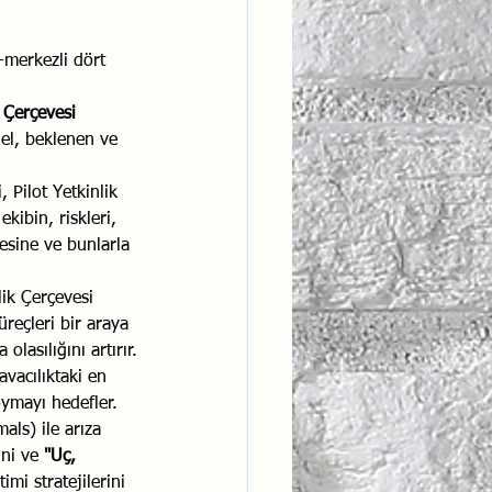
ş-merkezli dört 
k Çerçevesi 
del, beklenen ve 
, Pilot Yetkinlik 
ekibin, riskleri, 
esine ve bunlarla 
lik Çerçevesi 
reçleri bir araya 
lasılığını artırır.
avacılıktaki en 
oymayı hedefler. 
ls) ile arıza 
ni ve 
"Uç, 
imi stratejilerini 