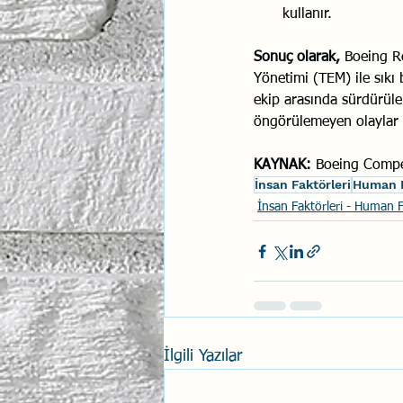
kullanır.
Sonuç olarak,
 Boeing R
Yönetimi (TEM) ile sıkı 
ekip arasında sürdürüleb
öngörülemeyen olaylar ka
KAYNAK:
 Boeing Compe
İnsan Faktörleri
Human F
İnsan Faktörleri - Human 
İlgili Yazılar