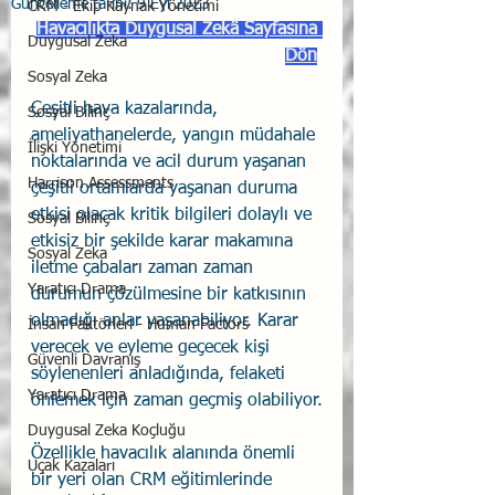
Güncelleme tarihi:
9 Eyl 2023
CRM - Ekip Kaynak Yönetimi
Havacılıkta Duygusal Zekâ Sayfasına 
Duygusal Zeka
Dön
Sosyal Zeka
Çeşitli hava kazalarında, 
Sosyal Bilinç
ameliyathanelerde, yangın müdahale 
İlişki Yönetimi
noktalarında ve acil durum yaşanan 
Harrison Assessments
çeşitli ortamlarda yaşanan duruma 
etkisi olacak kritik bilgileri dolaylı ve 
Sosyal Bilinç
etkisiz bir şekilde karar makamına 
Sosyal Zeka
iletme çabaları zaman zaman 
Yaratıcı Drama
durumun çözülmesine bir katkısının 
olmadığı anlar yaşanabiliyor. Karar 
İnsan Faktörleri - Human Factors
verecek ve eyleme geçecek kişi 
Güvenli Davranış
söylenenleri anladığında, felaketi 
Yaratıcı Drama
önlemek için zaman geçmiş olabiliyor.
Duygusal Zeka Koçluğu
Özellikle havacılık alanında önemli 
Uçak Kazaları
bir yeri olan CRM eğitimlerinde 