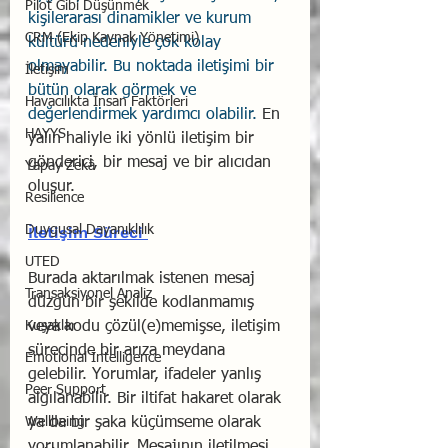
Pilot Gibi Düşünmek
kişilerarası dinamikler ve kurum 
CRM (Ekip Kaynak Yönetimi)
kültürü nedeniyle çok kolay 
olmayabilir. Bu noktada iletişimi bir 
İletişim
bütün olarak görmek ve 
Havacılıkta İnsan Faktörleri
değerlendirmek yardımcı olabilir.
 En 
HAYYS
yalın haliyle iki yönlü iletişim bir 
gönderici, bir mesaj ve bir alıcıdan 
Yapay Zekâ
oluşur.
Resilience
Duygusal Dayanıklılık
İletişim Süreci
UTED
Burada aktarılmak istenen mesaj 
Transaksiyonel Analiz
düzgün bir şekilde kodlanmamış 
Kuşaklar
veya kodu çözül(e)memişse, iletişim 
sürecinde bir arıza meydana 
Emotional Intelligence
gelebilir. Yorumlar, ifadeler yanlış 
Peer Support
algılanabilir. Bir iltifat hakaret olarak 
Wellbeing
ya da bir şaka küçümseme olarak 
yorumlanabilir. Mesajının iletilmesi 