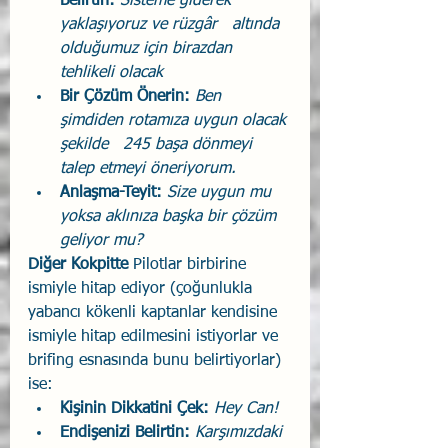
Belirtin: 
Sisteme giderek 
yaklaşıyoruz ve rüzgâr   altında 
olduğumuz için birazdan 
tehlikeli olacak
Bir Çözüm Önerin: 
Ben 
şimdiden rotamıza uygun olacak 
şekilde   245 başa dönmeyi 
talep etmeyi öneriyorum.
Anlaşma-Teyit: 
Size uygun mu 
yoksa aklınıza başka bir çözüm 
geliyor mu?
Diğer Kokpitte 
Pilotlar birbirine 
ismiyle hitap ediyor (çoğunlukla 
yabancı kökenli kaptanlar kendisine 
ismiyle hitap edilmesini istiyorlar ve 
brifing esnasında bunu belirtiyorlar) 
ise:
Kişinin Dikkatini Çek: 
Hey Can!
Endişenizi Belirtin: 
Karşımızdaki 