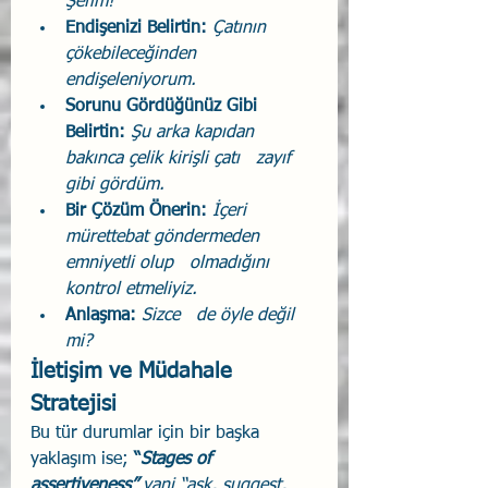
Şefim!
Endişenizi Belirtin: 
Çatının 
çökebileceğinden 
endişeleniyorum.
Sorunu Gördüğünüz Gibi 
Belirtin: 
Şu arka kapıdan 
bakınca çelik kirişli çatı   zayıf 
gibi gördüm.
Bir Çözüm Önerin: 
İçeri 
mürettebat göndermeden 
emniyetli olup   olmadığını 
kontrol etmeliyiz.
Anlaşma: 
Sizce   de öyle değil 
mi?
İletişim ve Müdahale 
Stratejisi
Bu tür durumlar için bir başka 
yaklaşım ise; 
“
Stages of 
assertiveness” 
yani “ask, suggest, 