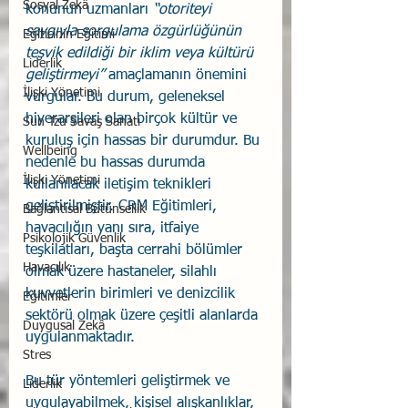
Sosyal Zekâ
konunun uzmanları 
“otoriteyi 
saygıyla sorgulama özgürlüğünün 
Eğiticinin Eğitimi
teşvik edildiği bir iklim veya kültürü 
Liderlik
geliştirmeyi” 
amaçlamanın önemini 
İlişki Yönetimi
vurgular. Bu durum, geleneksel 
hiyerarşileri olan birçok kültür ve 
Sun Tzu Savaş Sanatı
kuruluş için hassas bir durumdur. Bu 
Wellbeing
nedenle bu hassas durumda 
İlişki Yönetimi
kullanılacak iletişim teknikleri 
geliştirilmiştir. CRM Eğitimleri, 
Bağlantısal Bütünsellik
havacılığın yanı sıra, itfaiye 
Psikolojik Güvenlik
teşkilatları, başta cerrahi bölümler 
Havacılık
olmak üzere hastaneler, silahlı 
kuvvetlerin birimleri ve denizcilik 
Eğitimler
sektörü olmak üzere çeşitli alanlarda 
Duygusal Zekâ
uygulanmaktadır.
Stres
Bu tür yöntemleri geliştirmek ve 
Liderlik
uygulayabilmek, kişisel alışkanlıklar, 