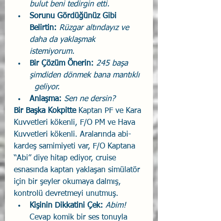
bulut beni tedirgin etti.
Sorunu Gördüğünüz Gibi 
Belirtin: 
Rüzgar altındayız ve 
daha da yaklaşmak   
istemiyorum.
Bir Çözüm Önerin: 
245 başa 
şimdiden dönmek bana mantıklı 
  geliyor.
Anlaşma: 
Sen ne dersin?
Bir Başka Kokpitte 
Kaptan PF ve Kara 
Kuvvetleri kökenli, F/O PM ve Hava 
Kuvvetleri kökenli. Aralarında abi-
kardeş samimiyeti var, F/O Kaptana 
“Abi” diye hitap ediyor, cruise 
esnasında kaptan yaklaşan simülatör 
için bir şeyler okumaya dalmış, 
kontrolü devretmeyi unutmuş.
Kişinin Dikkatini Çek: 
Abim! 
Cevap komik bir ses tonuyla 