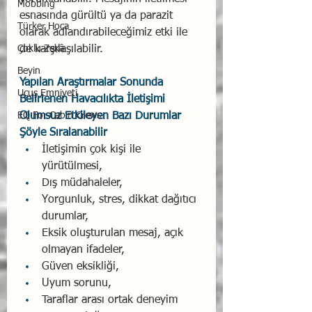
Mobbing
esnasında gürültü ya da parazit 
Türker Hoca
olarak adlandırabileceğimiz etki ile 
Çoklu Zekâ
de karşılaşılabilir. 
Beyin
Yapılan Araştırmalar Sonunda 
Uçuş Emniyeti
Belirlenen Havacılıkta İletişimi 
EQ For Cabin Crews
Olumsuz Etkileyen Bazı Durumlar 
Şöyle Sıralanabilir
İletişimin çok kişi ile 
yürütülmesi, 
Dış müdahaleler, 
Yorgunluk, stres, dikkat dağıtıcı 
durumlar, 
Eksik oluşturulan mesaj, açık 
olmayan ifadeler, 
Güven eksikliği, 
Uyum sorunu, 
Taraflar arası ortak deneyim 