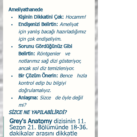
Ameliyathanede
Kişinin Dikkatini Çek: 
Hocamm!
Endişenizi Belirtin: 
Ameliyat   
için yanlış bacağı hazırladığımız 
için çok endişeliyim.
Sorunu Gördüğünüz Gibi 
Belirtin: 
Röntgenler   ve 
notlarımız sağ dizi gösteriyor, 
ancak sol diz temizleniyor.
Bir Çözüm Önerin: 
Bence   hızla 
kontrol edip bu bilgiyi 
doğrulamalıyız.
Anlaşma: 
Sizce   de öyle değil 
mi?
SİZCE NE YAPILABİLİRDİ?
Grey's Anatomy 
dizisinin 11. 
Sezon 21. Bölümünde 18-36. 
dakikalar arasını dikkatle 