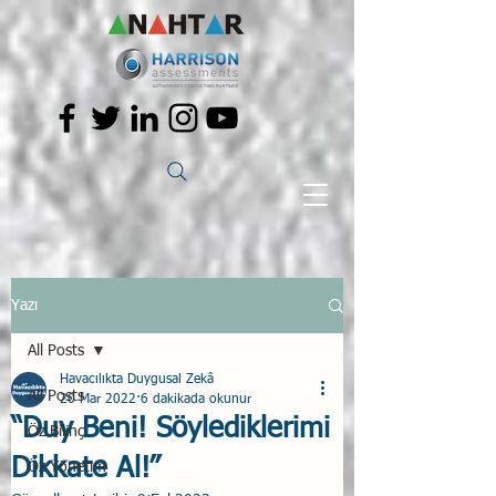
Yazı
All Posts
Havacılıkta Duygusal Zekâ
All Posts
20 Mar 2022
6 dakikada okunur
“Duy Beni! Söylediklerimi
Öz Bilinç
Dikkate Al!”
Öz Yönetim