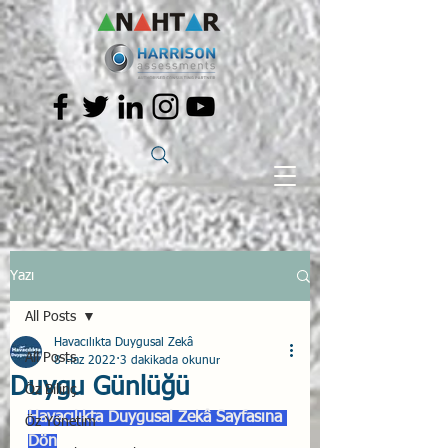
Yazı
All Posts
Havacılıkta Duygusal Zekâ
All Posts
8 Haz 2022
3 dakikada okunur
Duygu Günlüğü
Öz Bilinç
Havacılıkta Duygusal Zekâ Sayfasına 
Öz Yönetim
Dön