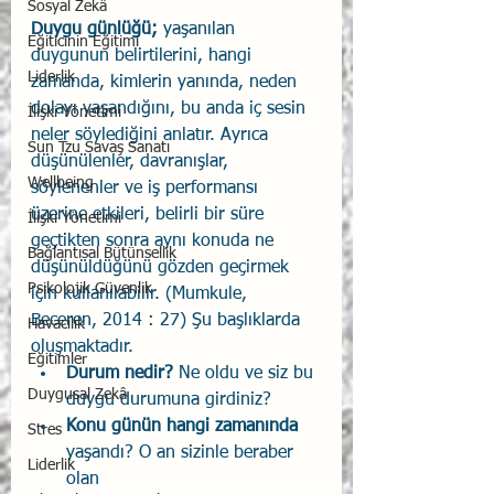
Sosyal Zekâ
Duygu günlüğü;
 yaşanılan 
Eğiticinin Eğitimi
duygunun belirtilerini, hangi 
Liderlik
zamanda, kimlerin yanında, neden 
dolayı yaşandığını, bu anda iç sesin 
İlişki Yönetimi
neler söylediğini anlatır. Ayrıca 
Sun Tzu Savaş Sanatı
düşünülenler, davranışlar, 
Wellbeing
söylenenler ve iş performansı 
üzerine etkileri, belirli bir süre 
İlişki Yönetimi
geçtikten sonra aynı konuda ne 
Bağlantısal Bütünsellik
düşünüldüğünü gözden geçirmek 
Psikolojik Güvenlik
için kullanılabilir. (Mumkule, 
Beceren, 2014 : 27) Şu başlıklarda 
Havacılık
oluşmaktadır. 
Eğitimler
Durum nedir?
 Ne oldu ve siz bu 
Duygusal Zekâ
duygu durumuna girdiniz? 
Konu günün hangi zamanında
Stres
yaşandı? O an sizinle beraber 
Liderlik
olan 