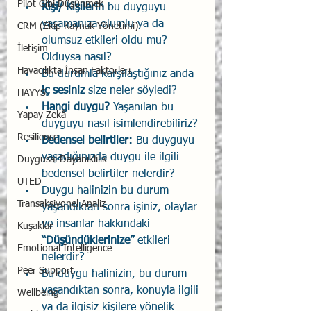
Pilot Gibi Düşünmek
Kişi/ Kişilerin
 bu duyguyu 
yaşamanıza olumlu ya da 
CRM (Ekip Kaynak Yönetimi)
olumsuz etkileri oldu mu? 
İletişim
Olduysa nasıl? 
Havacılıkta İnsan Faktörleri
Bu durumla karşılaştığınız anda
iç sesiniz
 size neler söyledi? 
HAYYS
Hangi duygu?
 Yaşanılan bu 
Yapay Zekâ
duyguyu nasıl isimlendirebiliriz? 
Resilience
Bedensel belirtiler:
 Bu duyguyu 
yaşadığınızda duygu ile ilgili 
Duygusal Dayanıklılık
bedensel belirtiler nelerdir? 
UTED
Duygu halinizin bu durum 
Transaksiyonel Analiz
yaşandıktan sonra işiniz, olaylar 
ve insanlar hakkındaki 
Kuşaklar
“Düşündüklerinize”
 etkileri 
Emotional Intelligence
nelerdir? 
Peer Support
Bu duygu halinizin, bu durum 
yaşandıktan sonra, konuyla ilgili 
Wellbeing
ya da ilgisiz kişilere yönelik