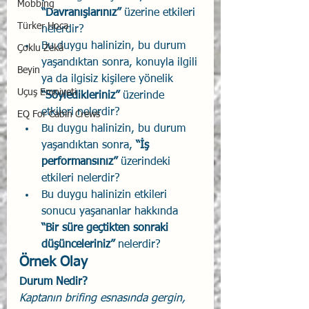
Mobbing
“Davranışlarınız”
 üzerine etkileri 
Türker Hoca
nelerdir? 
Bu duygu halinizin, bu durum 
Çoklu Zekâ
yaşandıktan sonra, konuyla ilgili 
Beyin
ya da ilgisiz kişilere yönelik
Uçuş Emniyeti
“Söyledikleriniz”
 üzerinde 
etkileri nelerdir? 
EQ For Cabin Crews
Bu duygu halinizin, bu durum 
yaşandıktan sonra,
 “İş 
performansınız”
 üzerindeki 
etkileri nelerdir? 
Bu duygu halinizin etkileri 
sonucu yaşananlar hakkında 
“Bir süre geçtikten sonraki 
düşünceleriniz”
 nelerdir? 
Örnek Olay
Durum Nedir?
Kaptanın brifing esnasında gergin,   