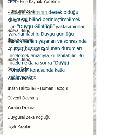
CRM - Ekip Kaynak Yönetimi
Duygusal Zeka
"Duygu" tanımının 
destek olduğu 
duygusal bilinci derinleştirebilmek 
Sosyal Zeka
için 
“Duygu Günlüğü”
 yaklaşımından 
Sosyal Bilinç
yararlanılabilir. Duygu günlüğü 
İlişki Yönetimi
zaman zaman yaşanan ve sonrasında 
mutsuz huzursuz olunan durumları 
Harrison Assessments
incelemek amacıyla kullanılabilir. Bu 
Sosyal Bilinç
inceleme daha sonra 
“Duygu 
Sosyal Zeka
Yönetimi”
 konusunda katkı 
sağlayacaktır.
Yaratıcı Drama
İnsan Faktörleri - Human Factors
Güvenli Davranış
Yaratıcı Drama
Duygusal Zeka Koçluğu
Uçak Kazaları