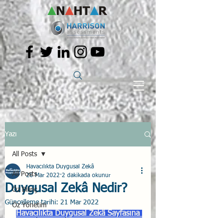
Yazı
All Posts
Havacılıkta Duygusal Zekâ
All Posts
20 Mar 2022
2 dakikada okunur
Duygusal Zekâ Nedir?
Öz Bilinç
Güncelleme tarihi:
21 Mar 2022
Öz Yönetim
Havacılıkta Duygusal Zekâ Sayfasına 