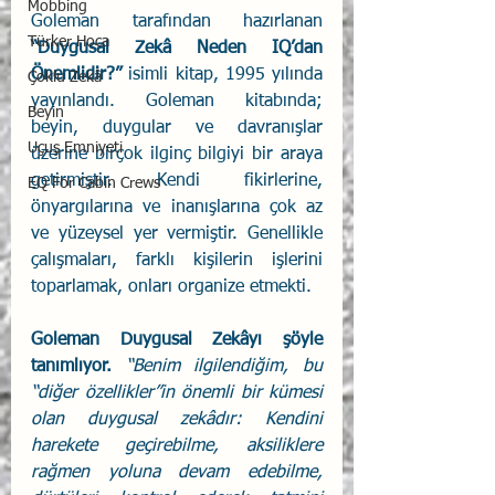
Mobbing
Goleman tarafından hazırlanan 
Türker Hoca
“Duygusal Zekâ Neden IQ’dan 
Önemlidir?” 
isimli kitap, 1995 yılında 
Çoklu Zekâ
yayınlandı. Goleman kitabında; 
Beyin
beyin, duygular ve davranışlar 
Uçuş Emniyeti
üzerine birçok ilginç bilgiyi bir araya 
getirmiştir. Kendi fikirlerine, 
EQ For Cabin Crews
önyargılarına ve inanışlarına çok az 
ve yüzeysel yer vermiştir. Genellikle 
çalışmaları, farklı kişilerin işlerini 
toparlamak, onları organize etmekti. 
Goleman Duygusal Zekâyı şöyle 
tanımlıyor.
“Benim ilgilendiğim, bu 
“diğer özellikler”in önemli bir kümesi 
olan duygusal zekâdır: Kendini 
harekete geçirebilme, aksiliklere 
rağmen yoluna devam edebilme, 