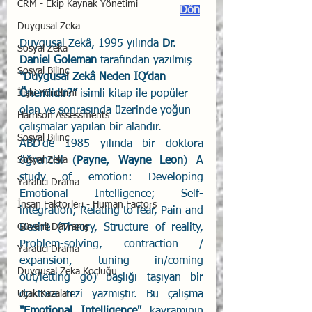
CRM - Ekip Kaynak Yönetimi
Dön
Duygusal Zeka
Duygusal Zekâ, 1995 yılında 
Dr. 
Sosyal Zeka
Daniel Goleman
 tarafından yazılmış 
Sosyal Bilinç
“Duygusal Zekâ Neden IQ’dan 
İlişki Yönetimi
Önemlidir?” 
isimli kitap ile popüler 
olan ve sonrasında üzerinde yoğun 
Harrison Assessments
çalışmalar yapılan bir alandır.
Sosyal Bilinç
ABD'de 1985 yılında bir doktora 
Sosyal Zeka
öğrencisi (
Payne, Wayne Leon
) A 
study of emotion: Developing 
Yaratıcı Drama
Emotional Intelligence; Self-
İnsan Faktörleri - Human Factors
integration; Relating to fear, Pain and 
Güvenli Davranış
Desire (Theory, Structure of reality, 
Problem-solving, contraction / 
Yaratıcı Drama
expansion, tuning in/coming 
Duygusal Zeka Koçluğu
out/letting go) başlığı taşıyan bir 
Uçak Kazaları
doktora tezi yazmıştır. Bu çalışma 
"Emotional Intelligence"
 kavramının 