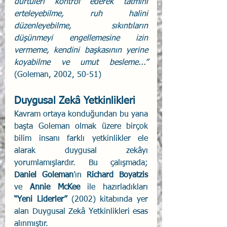
dürtüleri kontrol ederek tatmini 
erteleyebilme, ruh halini 
düzenleyebilme, sıkıntıların 
düşünmeyi engellemesine izin 
vermeme, kendini başkasının yerine 
koyabilme ve umut besleme...” 
(Goleman, 2002, 50-51)
Duygusal Zekâ Yetkinlikleri
Kavram ortaya konduğundan bu yana 
başta Goleman olmak üzere birçok 
bilim insanı farklı yetkinlikler ele 
alarak duygusal zekâyı 
yorumlamışlardır. Bu çalışmada; 
Daniel Goleman
’ın 
Richard Boyatzis
ve 
Annie McKee
 ile hazırladıkları 
“Yeni Liderler”
 (2002) kitabında yer 
alan Duygusal Zekâ Yetkinlikleri esas 
alınmıştır.