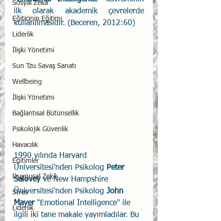
Sosyal Zekâ
ilk olarak akademik çevrelerde 
Eğiticinin Eğitimi
kullanılmasıdır. (Beceren, 2012:60) 
Liderlik
İlişki Yönetimi
Sun Tzu Savaş Sanatı
Wellbeing
İlişki Yönetimi
Bağlantısal Bütünsellik
Psikolojik Güvenlik
Havacılık
1990 yılında Harvard 
Eğitimler
Üniversitesi'nden Psikolog 
Peter 
Duygusal Zekâ
Salovey
 ve New Hampshire 
Üniversitesi'nden Psikolog 
John 
Stres
Mayer
 "Emotional Intelligence" ile 
Liderlik
ilgili iki tane makale yayımladılar. Bu 