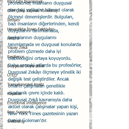
Pilot Gibi Düşünmek
profesörler, insanların duygusal 
alandaki yetilerini bilimsel olarak 
CRM (Ekip Kaynak Yönetimi)
ölçmeyi denemişlerdir. Bulguları, 
İletişim
bazı insanların diğerlerinden, kendi 
Havacılıkta İnsan Faktörleri
duygularını tanımlamada, 
başkalarının duygularını 
HAYYS
tanımlamada ve duygusal konularda 
Yapay Zekâ
problem çözmede daha iyi 
Resilience
olabileceğini ortaya koyuyordu. 
Daha sonraki yıllarda bu profesörler, 
Duygusal Dayanıklılık
Duygusal Zekâyı ölçmeye yönelik iki 
UTED
değişik test geliştirdiler. Ancak 
Transaksiyonel Analiz
onların çalışmaları genellikle 
akademik çevre içinde kaldı. 
Kuşaklar
Duygusal Zekâ kavramıyla daha 
Emotional Intelligence
aktüel olarak çalışmalar yapan kişi, 
Peer Support
New York Times gazetesinin yazarı 
Daniel Goleman’dır.
Wellbeing